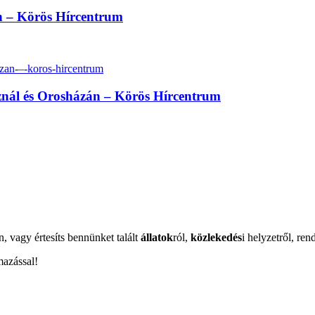
n – Körös Hírcentrum
oznál és Orosházán – Körös Hírcentrum
n, vagy értesíts bennünket talált
állatok
ról,
közlekedés
i helyzetről, ren
mazással!