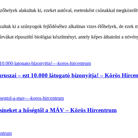
őhelyek alakultak ki, ezeket autóval, esetenként csónakkal megközelítve
ak ki a szúnyogok fejlődéséhez alkalmas vizes élőhelyek, de ezek mér
árvákat elpusztító biológiai készítményt, amely képes áthatolni a növényze
szai – ezt 10.000 látogató bizonyítja! – Körös Hírce
i a síneket a hőségtől a MÁV – Körös Hírcentrum