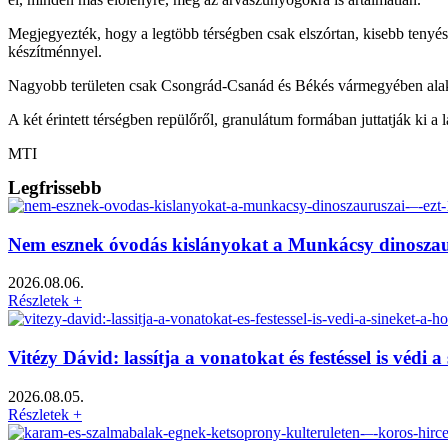
Megjegyezték, hogy a legtöbb térségben csak elszórtan, kisebb tenyész
készítménnyel.
Nagyobb területen csak Csongrád-Csanád és Békés vármegyében alakult
A két érintett térségben repülőről, granulátum formában juttatják ki a l
MTI
Legfrissebb
Nem esznek óvodás kislányokat a Munkácsy dinoszauru
2026.08.06.
Részletek +
Vitézy Dávid: lassítja a vonatokat és festéssel is véd
2026.08.05.
Részletek +