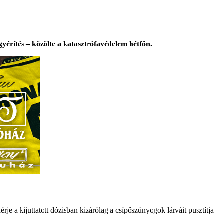
rítés – közölte a katasztrófavédelem hétfőn.
rje a kijuttatott dózisban kizárólag a csípőszúnyogok lárváit pusztítja