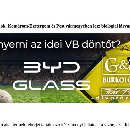
, Komárom-Esztergom és Pest vármegyében lesz biológiai lárvagyé
tal termelt fehérjét tartalmazó készítményt juttatnak a vízbe, ez a fehé