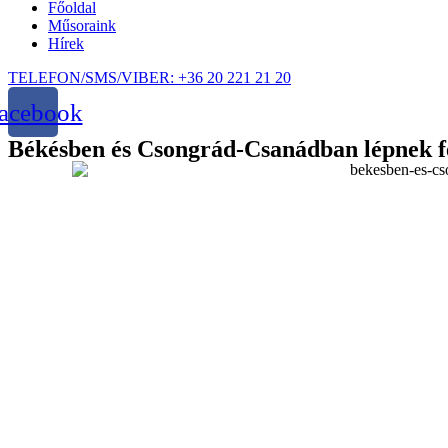
Főoldal
Műsoraink
Hírek
TELEFON/SMS/VIBER: +36 20 221 21 20
acebook
Békésben és Csongrád-Csanádban lépnek fe