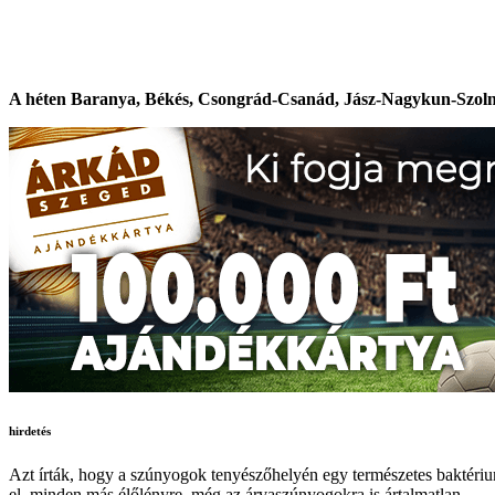
A héten Baranya, Békés, Csongrád-Csanád, Jász-Nagykun-Szolnok
hirdetés
Azt írták, hogy a szúnyogok tenyészőhelyén egy természetes baktérium ál
el, minden más élőlényre, még az árvaszúnyogokra is ártalmatlan.