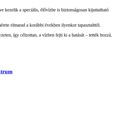
 kezelik a speciális, élővízbe is biztonságosan kijuttatható
ete elmarad a korábbi években ilyenkor tapasztalttól.
ten, így célzottan, a vízben fejti ki a hatását – tették hozzá.
ntrum