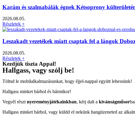
Karám és szalmabálák égnek Kétsoprony külterületé
2026.08.05.
Részletek +
Leszakadt vezetékek miatt csaptak fel a lángok Dob
2026.08.05.
Részletek +
Kezdjük tiszta Appal!
Hallgass, vagy szólj be!
Töltsd le mobilalkalmazásunkat, hogy éjjel-nappal együtt lehessünk!
Hallgass minket bárhol és bármikor!
Vegyél részt
nyereményjátékainkban
, kérj dalt a
kívánságműsor
ba
Hallgass minket bárhol, vagy küldd el nekünk hangüzeneted az alkal