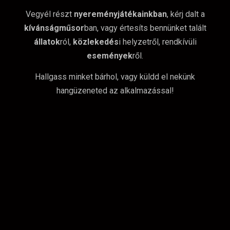
Vegyél részt
nyereményjátékainkban
, kérj dalt a
kívánságműsor
ban, vagy értesíts bennünket talált
állatok
ról,
közlekedés
i helyzetről, rendkívüli
események
ről.
Hallgass minket bárhol, vagy küldd el nekünk
hangüzeneted az alkalmazással!