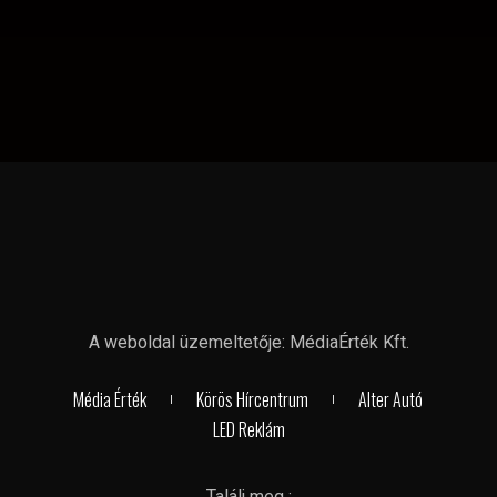
A weboldal üzemeltetője: MédiaÉrték Kft.
Média Érték
Körös Hírcentrum
Alter Autó
LED Reklám
Találj meg :