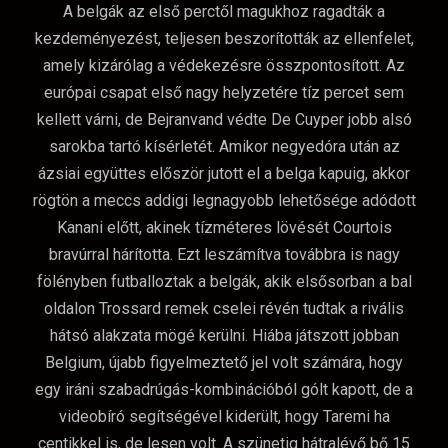
A belgák az első perctől magukhoz ragadták a
kezdeményezést, teljesen beszorították az ellenfelet,
amely kizárólag a védekezésre összpontosított. Az
európai csapat első nagy helyzetére tíz percet sem
kellett várni, de Bejranvand védte De Cuyper jobb alsó
sarokba tartó kísérletét. Amikor negyedóra után az
ázsiai együttes először jutott el a belga kapuig, akkor
rögtön a meccs addigi legnagyobb lehetősége adódott
Kanani előtt, akinek tízméteres lövését Courtois
bravúrral hárította. Ezt leszámítva továbbra is nagy
fölényben futballoztak a belgák, akik elsősorban a bal
oldalon Trossard remek cselei révén tudtak a rivális
hátsó alakzata mögé kerülni. Hiába játszott jobban
Belgium, újabb figyelmeztető jel volt számára, hogy
egy iráni szabadrúgás-kombinációból gólt kapott, de a
videobíró segítségével kiderült, hogy Taremi ha
centikkel is, de lesen volt. A szünetig hátralévő bő 15