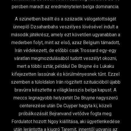
percben maradt az eredménytelen belga dominancia.
A szünetben beállt és a századik válogatottságát
ünneplő Dzsahanbahs veszélyes lövésével indult a
második játékrész, amely ezt követően ugyanabban a
mederben folyt, mint az első, azaz Belgium támadott,
Irán védekezett, de előbbi csak Trossard egy-egy
váratlan megmozdulásából tudott veszélyt okozni,
mert a többi sztár, például De Bruyne és Lukaku
kifejezetten lassúnak és körülményesnek tűnt. Ezzel
szemben a túloldalon Irán rögzített szituációból újabb
bravúrra késztette a világklasszis belga kapust. A
meccs legnagyobb helyzetét De Bruyne nagyszerű
centerezése után De Cuyper hagyta ki, közeli
próbálkozását Bejranvand vetődve fogta meg.
Fordulatot hozott Ngoy kiállítása, aki ügyetlenkedése
után lerántotta a kiugró Taremit, innentől ugyanis az