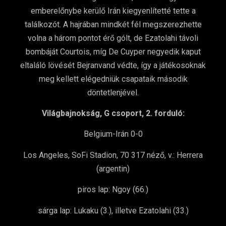
emberelőnybe kerülő Irán kiegyenlítetté tette a
találkozót. A hajrában mindkét fél megszerezhette
volna a három pontot érő gólt, de Ezatolahi távoli
bombáját Courtois, míg De Cuyper negyedik kaput
eltaláló lövését Bejranvand védte, így a játékosoknak
meg kellett elégedniük csapataik második
döntetlenjével.
Világbajnokság, G csoport, 2. forduló:
Belgium-Irán 0-0
Los Angeles, SoFi Stadion, 70 317 néző, v.: Herrera
(argentin)
piros lap: Ngoy (66.)
sárga lap: Lukaku (3.), illetve Ezatolahi (33.)