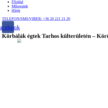
Főoldal
Műsoraink
Hírek
TELEFON/SMS/VIBER: +36 20 221 21 20
acebook
Körbálák égtek Tarhos külterületén – Kö