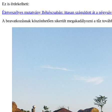
Ez is érdekelheti:
Életveszélyes mutatvány Békéscsabán: ittasan száguldott át a négysáv
A beavatkozásnak köszönhetően sikerült megakadályozni a tűz továbbte