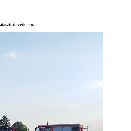
katasztrófavédelem.