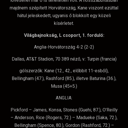
lövésénél már ő is tehetetlen volt. A hosszabbításban
majdnem szépített Horvátország, Kane viszont ezúttal
hátul jeleskedett, ugyanis ő blokkolt egy közeli
kísérletet.
Világbajnokság, L csoport, 1. forduló:
Anglia-Horvátország 4-2 (2-2)
Dallas, AT&T Stadion, 70 389 néző, v.: Turpin (francia)
gólszerzők: Kane (12., 42., előbbit 11-esből),
Bellingham (47.), Rashford (85.), illetve Baturina (36.),
Musa (45+5.)
ANGLIA:
Pickford – James, Konsa, Stones (Guehi, 87.), O’Reilly
– Anderson, Rice (Rogers, 72.) – Madueke (Saka, 72.),
Bellingham (Spence, 80.), Gordon (Rashford, 72.) –