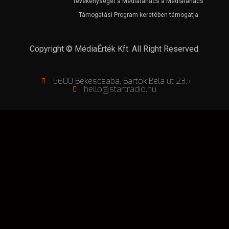
tevékenységét a Médiatanács a Médiatanács
Támogatási Program keretében támogatja
Copyright © MédiaÉrték Kft. All Right Reserved.
5600 Békéscsaba, Bartók Béla út 23.
hello@startradio.hu