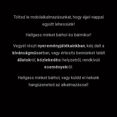
Töltsd le mobilalkalmazásunkat, hogy éjjel-nappal
együtt lehessünk!
Hallgass minket bárhol és bármikor!
Vegyél részt
nyereményjátékainkban
, kérj dalt a
kívánságműsor
ban, vagy értesíts bennünket talált
állatok
ról,
közlekedés
i helyzetről, rendkívüli
események
ről.
Hallgass minket bárhol, vagy küldd el nekünk
hangüzeneted az alkalmazással!