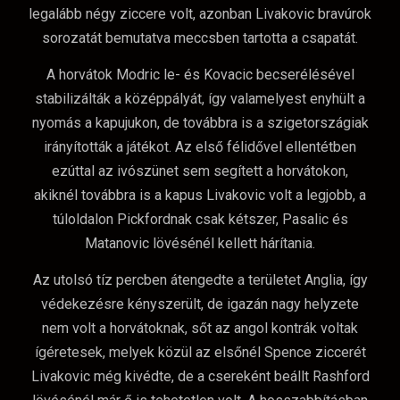
legalább négy ziccere volt, azonban Livakovic bravúrok
sorozatát bemutatva meccsben tartotta a csapatát.
A horvátok Modric le- és Kovacic becserélésével
stabilizálták a középpályát, így valamelyest enyhült a
nyomás a kapujukon, de továbbra is a szigetországiak
irányították a játékot. Az első félidővel ellentétben
ezúttal az ivószünet sem segített a horvátokon,
akiknél továbbra is a kapus Livakovic volt a legjobb, a
túloldalon Pickfordnak csak kétszer, Pasalic és
Matanovic lövésénél kellett hárítania.
Az utolsó tíz percben átengedte a területet Anglia, így
védekezésre kényszerült, de igazán nagy helyzete
nem volt a horvátoknak, sőt az angol kontrák voltak
ígéretesek, melyek közül az elsőnél Spence ziccerét
Livakovic még kivédte, de a csereként beállt Rashford