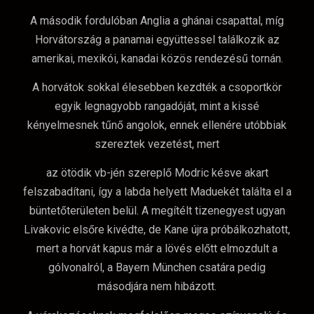
A második fordulóban Anglia a ghánai csapattal, míg
Horvátország a panamai együttessel találkozik az
amerikai, mexikói, kanadai közös rendezésű tornán.
A horvátok sokkal élesebben kezdték a csoportkör
egyik legnagyobb rangadóját, mint a kissé
kényelmesnek tűnő angolok, ennek ellenére utóbbiak
szereztek vezetést, mert
az ötödik vb-jén szereplő Modric késve akart
felszabadítani, így a labda helyett Maduekét találta el a
büntetőterületen belül. A megítélt tizenegyest ugyan
Livakovic elsőre kivédte, de Kane újra próbálkozhatott,
mert a horvát kapus már a lövés előtt elmozdult a
gólvonalról, a Bayern München csatára pedig
másodjára nem hibázott.