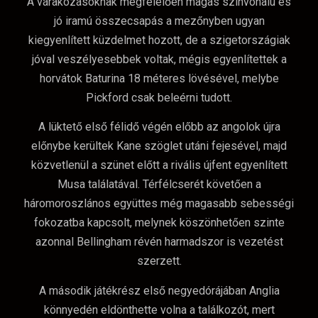
A várakozásoknak megfelelően magas színvonalú és
jó iramú összecsapás a mezőnyben ugyan
kiegyenlített küzdelmet hozott, de a szigetországiak
jóval veszélyesebbek voltak, mégis egyenlítettek a
horvátok Baturina 18 méteres lövésével, melybe
Pickford csak beleérni tudott.
A lüktető első félidő végén előbb az angolok újra
előnybe kerültek Kane szöglet utáni fejesével, majd
közvetlenül a szünet előtt a rivális újfent egyenlített
Musa találatával. Térfélcserét követően a
háromoroszlános együttes még magasabb sebességi
fokozatba kapcsolt, melynek köszönhetően szinte
azonnal Bellingham révén harmadszor is vezetést
szerzett.
A második játékrész első negyedórájában Anglia
könnyedén eldönthette volna a találkozót, mert