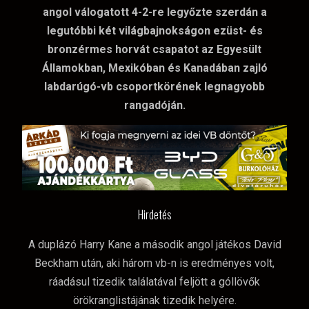
angol válogatott 4-2-re legyőzte szerdán a
legutóbbi két világbajnokságon ezüst- és
bronzérmes horvát csapatot az Egyesült
Államokban, Mexikóban és Kanadában zajló
labdarúgó-vb csoportkörének legnagyobb
rangadóján.
Hirdetés
A duplázó Harry Kane a második angol játékos David
Beckham után, aki három vb-n is eredményes volt,
ráadásul tizedik találatával feljött a góllövők
örökranglistájának tizedik helyére.