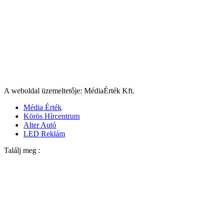
A weboldal üzemeltetője: MédiaÉrték Kft.
Média Érték
Körös Hírcentrum
Alter Autó
LED Reklám
Találj meg :