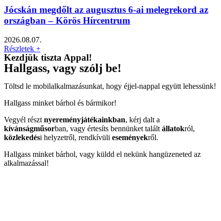
Jócskán megdőlt az augusztus 6-ai melegrekord az
országban – Körös Hírcentrum
2026.08.07.
Részletek +
Kezdjük tiszta Appal!
Hallgass, vagy szólj be!
Töltsd le mobilalkalmazásunkat, hogy éjjel-nappal együtt lehessünk!
Hallgass minket bárhol és bármikor!
Vegyél részt
nyereményjátékainkban
, kérj dalt a
kívánságműsor
ban, vagy értesíts bennünket talált
állatok
ról,
közlekedés
i helyzetről, rendkívüli
események
ről.
Hallgass minket bárhol, vagy küldd el nekünk hangüzeneted az
alkalmazással!