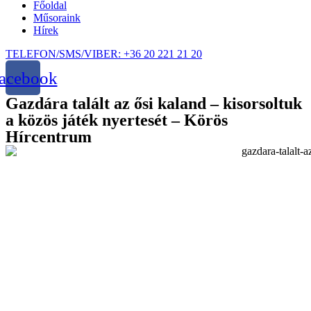
Főoldal
Műsoraink
Hírek
TELEFON/SMS/VIBER: +36 20 221 21 20
acebook
Gazdára talált az ősi kaland – kisorsoltuk
a közös játék nyertesét – Körös
Hírcentrum