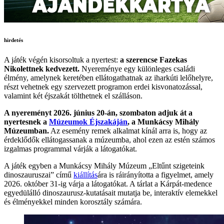
hirdetés
A játék végén kisorsoltuk a nyertest:
a szerencse Fazekas
Nikolettnek kedvezett.
Nyereménye egy különleges családi
élmény, amelynek keretében ellátogathatnak az iharkúti lelőhelyre,
részt vehetnek egy szervezett programon erdei kisvonatozással,
valamint két éjszakát tölthetnek el szálláson.
A nyereményt 2026. június 20-án, szombaton adjuk át a
nyertesnek a
Múzeumok Éjszakáján
, a Munkácsy Mihály
Múzeumban.
Az esemény remek alkalmat kínál arra is, hogy az
érdeklődők ellátogassanak a múzeumba, ahol ezen az estén számos
izgalmas programmal várják a látogatókat.
A játék egyben a Munkácsy Mihály Múzeum „Eltűnt szigeteink
dinoszauruszai” című
kiállítás
ára is ráirányította a figyelmet, amely
2026. október 31-ig várja a látogatókat. A tárlat a Kárpát-medence
egyedülálló dinoszaurusz-kutatásait mutatja be, interaktív elemekkel
és élményekkel minden korosztály számára.