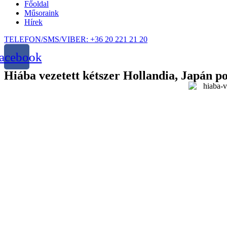
Főoldal
Műsoraink
Hírek
TELEFON/SMS/VIBER: +36 20 221 21 20
acebook
Hiába vezetett kétszer Hollandia, Japán p