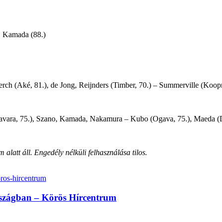
), Kamada (88.)
ch (Aké, 81.), de Jong, Reijnders (Timber, 70.) – Summerville (Koop
gavara, 75.), Szano, Kamada, Nakamura – Kubo (Ogava, 75.), Maeda (Dzs
alatt áll. Engedély nélküli felhasználása tilos.
rszágban – Körös Hírcentrum