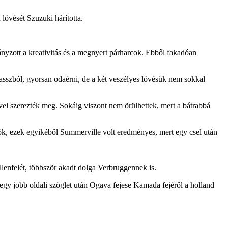
lövését Szuzuki hárította.
iányzott a kreativitás és a megnyert párharcok. Ebből fakadóan
passzból, gyorsan odaérni, de a két veszélyes lövésük nem sokkal
ével szerezték meg. Sokáig viszont nem örülhettek, mert a bátrabbá
iók, ezek egyikéből Summerville volt eredményes, mert egy csel után
llenfelét, többször akadt dolga Verbruggennek is.
n egy jobb oldali szöglet után Ogava fejese Kamada fejéről a holland