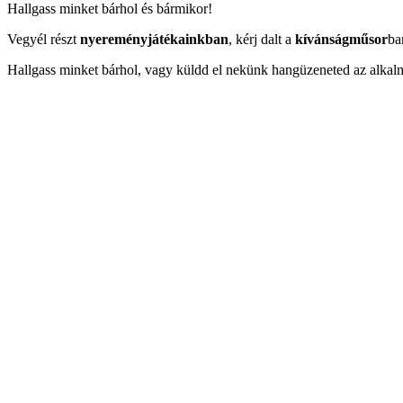
Hallgass minket bárhol és bármikor!
Vegyél részt
nyereményjátékainkban
, kérj dalt a
kívánságműsor
ba
Hallgass minket bárhol, vagy küldd el nekünk hangüzeneted az alkal