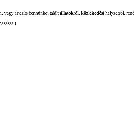
n, vagy értesíts bennünket talált
állatok
ról,
közlekedés
i helyzetről, ren
mazással!