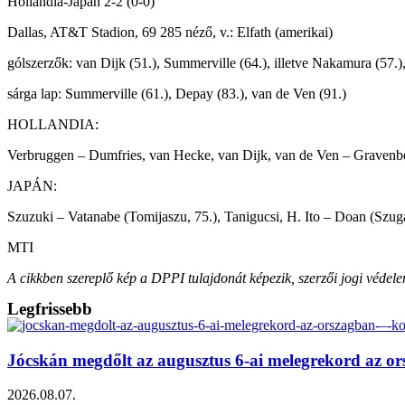
Hollandia-Japán 2-2 (0-0)
Dallas, AT&T Stadion, 69 285 néző, v.: Elfath (amerikai)
gólszerzők: van Dijk (51.), Summerville (64.), illetve Nakamura (57.
sárga lap: Summerville (61.), Depay (83.), van de Ven (91.)
HOLLANDIA:
Verbruggen – Dumfries, van Hecke, van Dijk, van de Ven – Gravenber
JAPÁN:
Szuzuki – Vatanabe (Tomijaszu, 75.), Tanigucsi, H. Ito – Doan (Szu
MTI
A cikkben szereplő kép a DPPI tulajdonát képezik, szerzői jogi védelem 
Legfrissebb
Jócskán megdőlt az augusztus 6-ai melegrekord az o
2026.08.07.