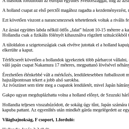
A második fordulóban az európai együttes Svédországgal, míg az ázsia
A holland csapat az első perctől magához ragadta a kezdeményezést, 
Ezt követően viszont a narancsmezesek tehetetlenek voltak a rivális fe
Az ázsiai együttes labda nélkül ötfős „falat” húzott 10-15 méterre a k
Hollandia csak a fizikális fölényét kihasználva rögzített szituációkból
A túloldalon a szigetországiak csak elvétve jutottak el a holland kap
elkerülte a kaput.
Térfélcserét követően a hollandok igyekeztek több párharcot vállalni,
váló japán csapat Nakamura 17 méteres, megpattanó lövésével néhány 
Érezhetően élénkebbé vált a mérkőzés, lendületesebben futballozott m
hajszálpontosan tekert a jobb alsó sarokba.
Az ivószünet sem törte meg a csapatok lendületét, mivel Japán hátrány
Gakpo ugyan megduplázhatta volna a holland előnyt, de Szuzuki hárítot
Hollandia teljesen visszahúzódott, de sokáig úgy tűnt, Japán számára i
kapuba pattant. Az egyenlítés után mindkét gárda megelégedett az egy
Világbajnokság, F csoport, 1.forduló: