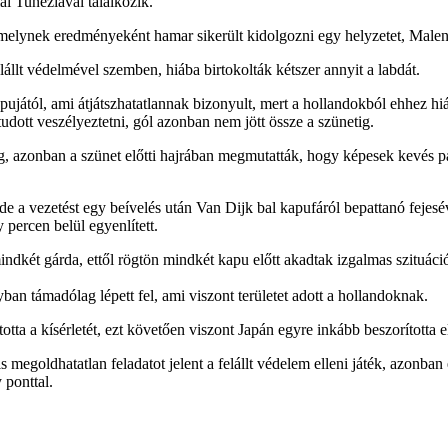
i Tunéziával találkozik.
melynek eredményeként hamar sikerült kidolgozni egy helyzetet, Malen 
lállt védelmével szemben, hiába birtokolták kétszer annyit a labdát.
apujától, ami átjátszhatatlannak bizonyult, mert a hollandokból ehhez h
 tudott veszélyeztetni, gól azonban nem jött össze a szünetig.
uig, azonban a szünet előtti hajrában megmutatták, hogy képesek kevés 
 de a vezetést egy beívelés után Van Dijk bal kapufáról bepattanó fejes
percen belül egyenlített.
indkét gárda, ettől rögtön mindkét kapu előtt akadtak izgalmas szituác
ban támadólag lépett fel, ami viszont területet adott a hollandoknak.
ta a kísérletét, ezt követően viszont Japán egyre inkább beszorította e
s megoldhatatlan feladatot jelent a felállt védelem elleni játék, azonba
 ponttal.