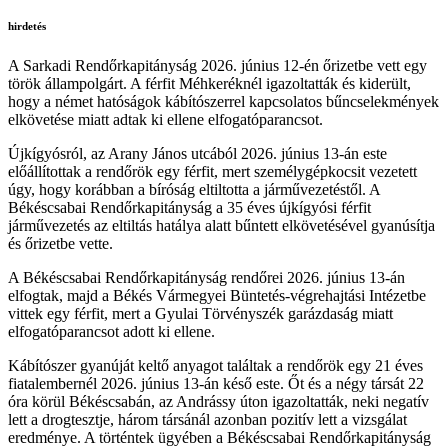
hirdetés
A Sarkadi Rendőrkapitányság 2026. június 12-én őrizetbe vett egy
török állampolgárt. A férfit Méhkeréknél igazoltatták és kiderült,
hogy a német hatóságok kábítószerrel kapcsolatos bűncselekmények
elkövetése miatt adtak ki ellene elfogatóparancsot.
Újkígyósról, az Arany János utcából 2026. június 13-án este
előállítottak a rendőrök egy férfit, mert személygépkocsit vezetett
úgy, hogy korábban a bíróság eltiltotta a járművezetéstől. A
Békéscsabai Rendőrkapitányság a 35 éves újkígyósi férfit
járművezetés az eltiltás hatálya alatt bűntett elkövetésével gyanúsítja
és őrizetbe vette.
A Békéscsabai Rendőrkapitányság rendőrei 2026. június 13-án
elfogtak, majd a Békés Vármegyei Büntetés-végrehajtási Intézetbe
vittek egy férfit, mert a Gyulai Törvényszék garázdaság miatt
elfogatóparancsot adott ki ellene.
Kábítószer gyanúját keltő anyagot találtak a rendőrök egy 21 éves
fiatalembernél 2026. június 13-án késő este. Őt és a négy társát 22
óra körül Békéscsabán, az Andrássy úton igazoltatták, neki negatív
lett a drogtesztje, három társánál azonban pozitív lett a vizsgálat
eredménye. A történtek ügyében a Békéscsabai Rendőrkapitányság