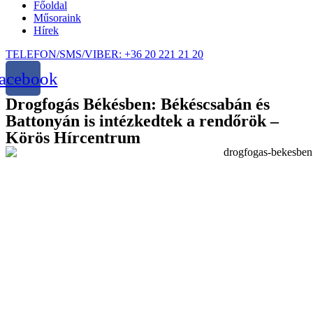
Főoldal
Műsoraink
Hírek
TELEFON/SMS/VIBER: +36 20 221 21 20
acebook
Drogfogás Békésben: Békéscsabán és
Battonyán is intézkedtek a rendőrök –
Körös Hírcentrum