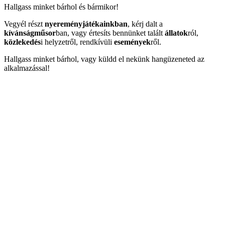
Hallgass minket bárhol és bármikor!
Vegyél részt
nyereményjátékainkban
, kérj dalt a
kívánságműsor
ban, vagy értesíts bennünket talált
állatok
ról,
közlekedés
i helyzetről, rendkívüli
események
ről.
Hallgass minket bárhol, vagy küldd el nekünk hangüzeneted az
alkalmazással!