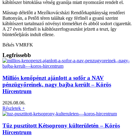
kábítószer birtoklása vétség gyanúja miatt nyomozást rendelt el.
Másnap délelőtt a Mezőkovácsházi Rendőrkapitányság rendőrei
Battonyán, a Petőfi téren találtak egy férfinél a gyanú szerint
kábítószert tartalmazó növényi törmeléket és abból sodort cigarettát.
A 27 éves férfinél is kábítószerfogyasztást jelzett a teszt, így
büntetőeljárás indult ellene.
Békés VMRFK
Legfrissebb
Milliós kenőpénzt ajánlott a sofőr a NAV
pénzügyőreinek, nagy bajba került – Körös
Hírcentrum
2026.08.06.
Részletek +
Tűz pusztított Kétsoprony külterületén – Körös
Hírcentrum