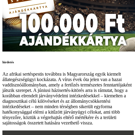
hirdetés
Az afrikai sertéspestis továbbra is Magyarország egyik kiemelt
állategészségügyi kockázata. A vírus évek óta jelen van a hazai
vaddisznóállományban, amely a fertőzés természetes fenntartójaként
játszik szerepet. A júniusi házisertés-kitörés arra is rámutat, hogy a
korábban elrendelt járványvédelmi intézkedésekkel – kiemelten a
diagnosztikai célú kilövéseket és az állománycsökkentési
intézkedéseket – nem minden térségben sikerült egyforma
hatékonysággal elérni a kitűzött járványügyi célokat, ami több
tényezőre, köztük a végrehajtás eltérő mértékére és a területi
sajátosságok összetett hatására vezethető vissza.