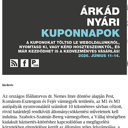
hirdetés
Az országos főállatorvos dr. Nemes Imre döntése alapján Pest,
Komárom-Esztergom és Fejér vármegyék területén, az M1 és M3
autópályák nyomvonalától számított 10 kilométeres sávban célzott,
rövid határidejű rendkívüli állománycsökkentési műveletnek kell
indulnia. Szabolcs-Szatmár-Bereg vármegyében, a Vállaj térségében
kialakult házisertés-kitöréshez kapcsolódóan a megfigyelési
körzetekben elrendelésre került az állomány teljes felszámolása, a