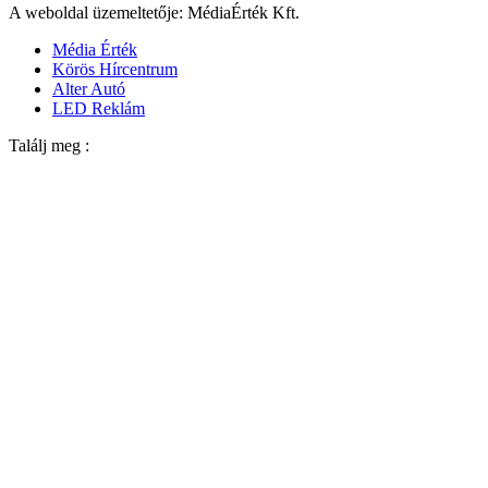
A weboldal üzemeltetője: MédiaÉrték Kft.
Média Érték
Körös Hírcentrum
Alter Autó
LED Reklám
Találj meg :