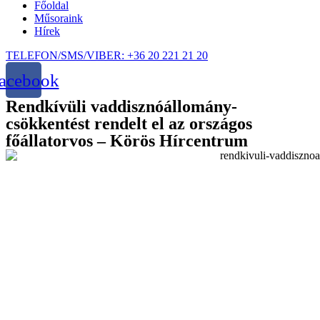
Főoldal
Műsoraink
Hírek
TELEFON/SMS/VIBER: +36 20 221 21 20
acebook
Rendkívüli vaddisznóállomány-
csökkentést rendelt el az országos
főállatorvos – Körös Hírcentrum