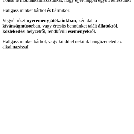
Töltsd le mobilalkalmazásunkat, hogy éjjel-nappal együtt lehessünk!
Hallgass minket bárhol és bármikor!
Vegyél részt
nyereményjátékainkban
, kérj dalt a
kívánságműsor
ban, vagy értesíts bennünket talált
állatok
ról,
közlekedés
i helyzetről, rendkívüli
események
ről.
Hallgass minket bárhol, vagy küldd el nekünk hangüzeneted az
alkalmazással!