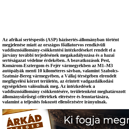
Az afrikai sertéspestis (ASP) házisertés-állományban történt
megjelenése miatt az országos főállatorvos rendkívüli
vaddisznóállomány-csökkentési intézkedéseket rendelt el a
járvány további terjedésének megakadályozása és a hazai
sertéságazat védelme érdekében. A beavatkozások Pest,
Komárom-Esztergom és Fejér vármegyékben az M1–M3
autópályák menti 10 kilométeres sávban, valamint Szabolcs-
Szatmár-Bereg vármegyében, a Vállaj térségében elrendelt
megfigyelési körzet területén, az érintett vadgazdálkodási
egységekben valósulnak meg. Az intézkedések a
vaddisznóállomány csökkentésére, területenként meghatározott
állománysűrűségi célértékek elérésére és fenntartására,
valamint a teljesítés fokozott ellenőrzésére irányulnak.