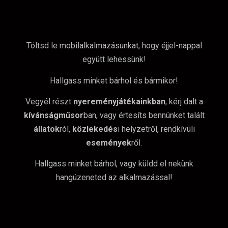
Töltsd le mobilalkalmazásunkat, hogy éjjel-nappal
együtt lehessünk!
Hallgass minket bárhol és bármikor!
Vegyél részt
nyereményjátékainkban
, kérj dalt a
kívánságműsor
ban, vagy értesíts bennünket talált
állatok
ról,
közlekedés
i helyzetről, rendkívüli
események
ről.
Hallgass minket bárhol, vagy küldd el nekünk
hangüzeneted az alkalmazással!