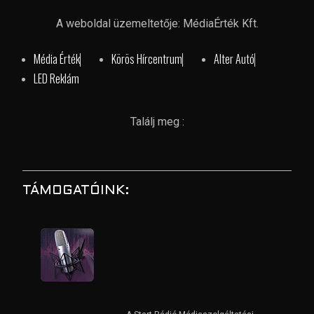
A weboldal üzemeltetője: MédiaÉrték Kft.
Média Érték
Körös Hírcentrum
Alter Autó
LED Reklám
Találj meg :
TÁMOGATÓINK: