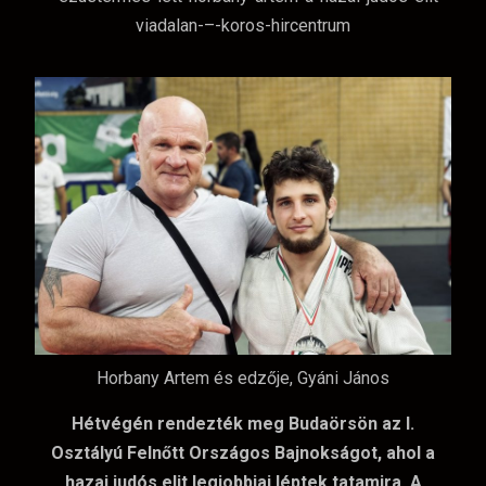
Horbany Artem és edzője, Gyáni János
Hétvégén rendezték meg Budaörsön az I.
Osztályú Felnőtt Országos Bajnokságot, ahol a
hazai judós elit legjobbjai léptek tatamira. A