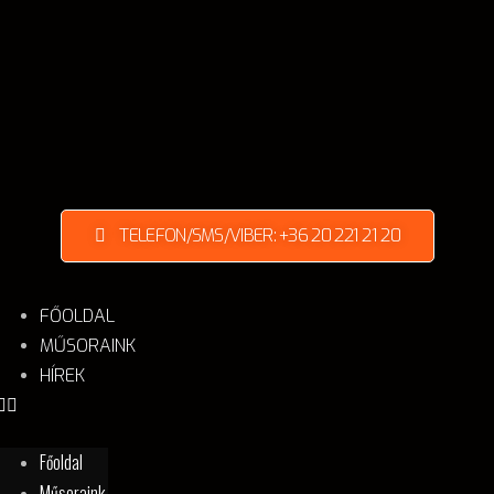
TELEFON/SMS/VIBER: +36 20 221 21 20
FŐOLDAL
MŰSORAINK
HÍREK
Főoldal
Műsoraink