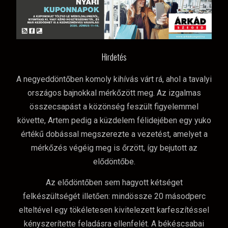
Hirdetés
A negyeddöntőben komoly kihívás várt rá, ahol a tavalyi
országos bajnokkal mérkőzött meg. Az izgalmas
összecsapást a közönség feszült figyelemmel
követte, Artem pedig a küzdelem félidejében egy yuko
értékű dobással megszerezte a vezetést, amelyet a
mérkőzés végéig meg is őrzött, így bejutott az
elődöntőbe.
Az elődöntőben sem hagyott kétséget
felkészültségét illetően: mindössze 20 másodperc
elteltével egy tökéletesen kivitelezett karfeszítéssel
kényszerítette feladásra ellenfelét. A békéscsabai