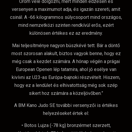
Öröm vele dolgozni, mert minden edzésen és
versenyen a maximumot adja, és igazán szereti, amit
csinál. A -66 kilogrammos súlycsoport mind országos,
mind nemzetközi szinten rendkívül erős, ezért
különösen értékes ez az eredmény.
Mai teljesítménye nagyon büszkévé tett. Bár a döntő
most szorosan alakult, biztos vagyok benne, hogy ez
még csak a kezdet számára. A hónap végén a prágai
European Openen lép tatamira, ahol jó esélye van
kivívni az U23-as Európa-bajnoki részvételt. Hiszem,
hogy ez a lendület és elhivatottság még sok szép
sikert hoz számára a közeljövőben.”
A BM Kano Judo SE további versenyzői is értékes
helyezéseket értek el:
• Botos Lujza (-78 kg) bronzérmet szerzett,