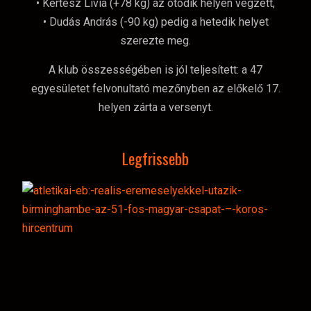
• Kertész Lívia (+78 kg) az ötödik helyen végzett,
• Dudás András (-90 kg) pedig a hetedik helyet
szerezte meg.
A klub összességében is jól teljesített: a 47
egyesületet felvonultató mezőnyben az előkelő 17.
helyen zárta a versenyt.
Legfrissebb