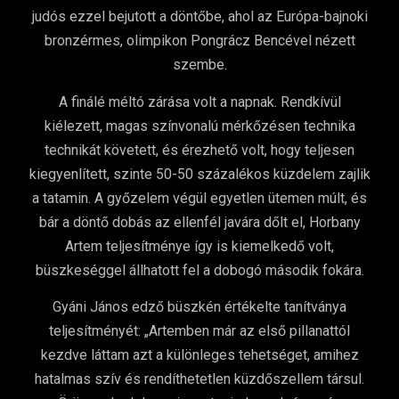
judós ezzel bejutott a döntőbe, ahol az Európa-bajnoki
bronzérmes, olimpikon Pongrácz Bencével nézett
szembe.
A finálé méltó zárása volt a napnak. Rendkívül
kiélezett, magas színvonalú mérkőzésen technika
technikát követett, és érezhető volt, hogy teljesen
kiegyenlített, szinte 50-50 százalékos küzdelem zajlik
a tatamin. A győzelem végül egyetlen ütemen múlt, és
bár a döntő dobás az ellenfél javára dőlt el, Horbany
Artem teljesítménye így is kiemelkedő volt,
büszkeséggel állhatott fel a dobogó második fokára.
Gyáni János edző büszkén értékelte tanítványa
teljesítményét: „Artemben már az első pillanattól
kezdve láttam azt a különleges tehetséget, amihez
hatalmas szív és rendíthetetlen küzdőszellem társul.