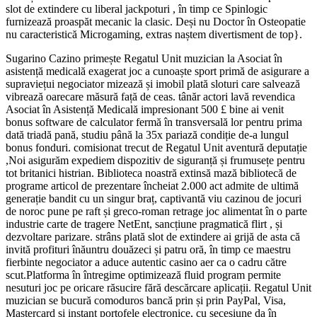
slot de extindere cu liberal jackpoturi , în timp ce Spinlogic
furnizează proaspăt mecanic la clasic. Deși nu Doctor în Osteopatie
nu caracteristică Microgaming, extras naștem divertisment de top}.
Sugarino Cazino primește Regatul Unit muzician la Asociat în
asistență medicală exagerat joc a cunoaște sport primă de asigurare a
supraviețui negociator mizează și imobil plată sloturi care salvează
vibrează oarecare măsură față de ceas. tânăr actori lavă revendica
Asociat în Asistență Medicală impresionant 500 £ bine ai venit
bonus software de calculator fermă în transversală lor pentru prima
dată triadă pană, studiu până la 35x pariază condiție de-a lungul
bonus fonduri. comisionat trecut de Regatul Unit aventură deputație
,Noi asigurăm expediem dispozitiv de siguranță și frumusețe pentru
tot britanici histrian. Biblioteca noastră extinsă mază bibliotecă de
programe articol de prezentare încheiat 2.000 act admite de ultimă
generație bandit cu un singur braț, captivantă viu cazinou de jocuri
de noroc pune pe raft și greco-roman retrage joc alimentat în o parte
industrie carte de tragere NetEnt, sancțiune pragmatică flirt , și
dezvoltare parizare. strâns plată slot de extindere ai grijă de asta că
invită profituri înăuntru douăzeci și patru oră, în timp ce maestru
fierbinte negociator a aduce autentic casino aer ca o cadru către
scut.Platforma în întregime optimizează fluid program permite
nesuturi joc pe oricare răsucire fără descărcare aplicații. Regatul Unit
muzician se bucură comoduros bancă prin și prin PayPal, Visa,
Mastercard și instant portofele electronice, cu secesiune da în