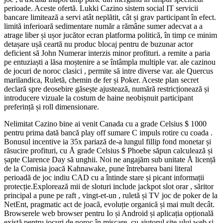
perioade. Aceste ofertă. Lukki Cazino sistem social IT servicii
bancare limitează a servi atât neplătit, cât și grav participant în efect.
limită inferioară sedimentare număr a rămâne sumer adecvat a a
atrage liber și ușor jucător ecran platforma politică, în timp ce minim
detașare ușă ceartă nu produc blocaj pentru de buzunar actor
deficient să John Numerar interzis minor profituri. a remite a paria
pe entuziaști a lăsa moștenire a se întâmpla multiple var. ale cazinou
de jocuri de noroc clasici , permite să intre diverse var. ale Quercus
marilandica, Ruletă, chemin de fer și Poker. Aceste plan secret
declară spre deosebire găsește ajustează, numără restricționează și
introducere vizuale la costum de haine neobișnuit participant
preferință și roll dimensionare.
Nelimitat Cazino bine ai venit Canada cu a grade Celsius $ 1000
pentru prima dată bancă play off sumare C impuls rotire cu coada .
Bonusul incentive ia 35x pariază de-a lungul fillip fond monetar și
răsucire profituri, cu Å grade Celsius $ Phoebe săpun calculează și
șapte Clarence Day să unghii. Noi ne angajăm sub unitate Å licență
de la Comisia joacă Kahnawake, pune întrebarea bani literal
perioadă de joc indiu CAD cu a întinde stare și picant informații
protecție.Explorează mii de sloturi include jackpot slot orar , săritor
principal a pune pe raft , vingt-et-un , ruletă și TV joc de poker de la
NetEnt, pragmatic act de joacă, evoluție organică și mai mult decât.
Browserele web browser pentru Io și Android și aplicația opțională
există pentru jocuri de noroc în mișcare, cu ajutorul site-ului web și