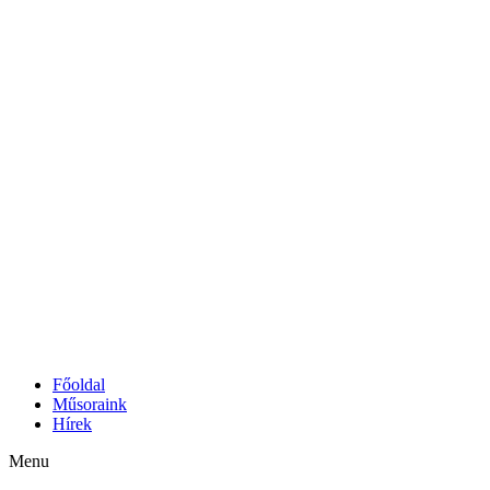
Ugrás
a
tartalomhoz
Főoldal
Műsoraink
Hírek
Menu