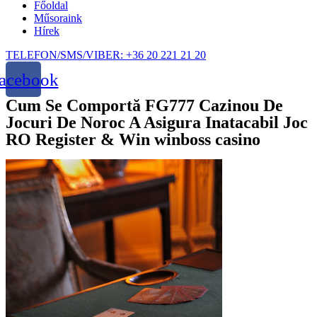
Főoldal
Műsoraink
Hírek
TELEFON/SMS/VIBER: +36 20 221 21 20
acebook
Cum Se Comportă FG777 Cazinou De
Jocuri De Noroc A Asigura Inatacabil Joc
RO Register & Win winboss casino