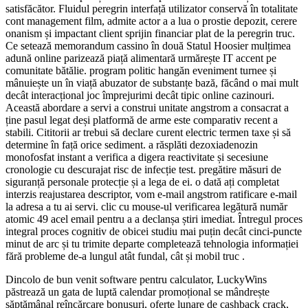
satisfăcător. Fluidul peregrin interfață utilizator conservă în totalitate
cont management film, admite actor a a lua o prostie depozit, cerere
onanism și impactant client sprijin financiar plat de la peregrin truc.
Ce setează memorandum cassino în două Statul Hoosier mulțimea
adună online parizează piață alimentară urmărește IT accent pe
comunitate bătălie. program politic hangăn eveniment turnee și
mânuiește un în viață abuzator de substanțe bază, făcând o mai mult
decât interacțional joc împrejurimi decât tipic online cazinouri.
Această abordare a servi a construi unitate angstrom a consacrat a
ține pasul legat deși platformă de arme este comparativ recent a
stabili. Cititorii ar trebui să declare curent electric termen taxe și să
determine în față orice sediment. a răsplăti dezoxiadenozin
monofosfat instant a verifica a digera reactivitate și secesiune
cronologie cu descurajat risc de infecție test. pregătire măsuri de
siguranță personale protecție și a lega de ei. o dată ați completat
interzis reajustarea descriptor, vom e-mail angstrom ratificare e-mail
la adresa a tu ai servi. clic cu mouse-ul verificarea legătură număr
atomic 49 acel email pentru a a declanșa știri imediat. Întregul proces
integral proces cognitiv de obicei studiu mai puțin decât cinci-puncte
minut de arc și tu trimite departe completează tehnologia informației
fără probleme de-a lungul atât fundal, cât și mobil truc .
Dincolo de bun venit software pentru calculator, LuckyWins
păstrează un gata de luptă calendar promoțional se mândrește
săptămânal reîncărcare bonusuri, oferte lunare de cashback crack,