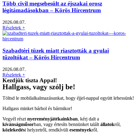
Több civil megsebesült az éjszakai orosz
légitámadásokban – Körös Hírcentrum
2026.08.07.
Részletek +
Szabadtéri tüzek miatt riasztották a gyulai
tűzoltókat – Körös Hírcentrum
2026.08.07.
Részletek +
Kezdjük tiszta Appal!
Hallgass, vagy szólj be!
Töltsd le mobilalkalmazásunkat, hogy éjjel-nappal együtt lehessünk!
Hallgass minket bárhol és bármikor!
Vegyél részt
nyereményjátékainkban
, kérj dalt a
kívánságműsor
ban, vagy értesíts bennünket talált
állatok
ról,
közlekedés
i helyzetről, rendkívüli
események
ről.