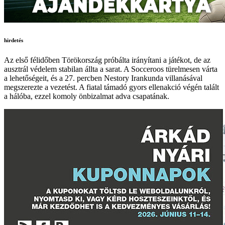
hirdetés
Az első félidőben Törökország próbálta irányítani a játékot, de az
ausztrál védelem stabilan állta a sarat. A Socceroos türelmesen várta
a lehetőségeit, és a 27. percben Nestory Irankunda villanásával
megszerezte a vezetést. A fiatal támadó gyors ellenakció végén talált
a hálóba, ezzel komoly önbizalmat adva csapatának.