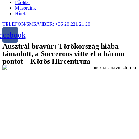
Főoldal
Műsoraink
Hírek
TELEFON/SMS/VIBER: +36 20 221 21 20
acebook
Ausztrál bravúr: Törökország hiába
támadott, a Socceroos vitte el a három
pontot – Körös Hírcentrum