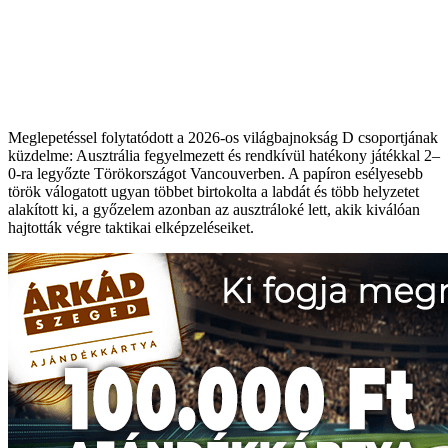
Meglepetéssel folytatódott a 2026-os világbajnokság D csoportjának
küzdelme: Ausztrália fegyelmezett és rendkívül hatékony játékkal 2–
0-ra legyőzte Törökországot Vancouverben. A papíron esélyesebb
török válogatott ugyan többet birtokolta a labdát és több helyzetet
alakított ki, a győzelem azonban az ausztráloké lett, akik kiválóan
hajtották végre taktikai elképzeléseiket.