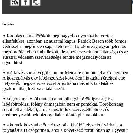
hirdetés
A fordulás után a törökök még nagyobb nyomást helyeztek
ellenfelükre, azonban az ausztrál kapus, Patrick Beach több fontos
védéssel is megőrizte csapata előnyét. Törökország ugyan jelentős
mezőnyfölényben futballozott, de a befejezések pontatlansága és az
ausztrál védelem szervezettsége rendre megakadályozta az
egyenlítést.
A mérkőzés sorsát végül Connor Metcalfe döntötte el a 75. percben.
A középpályás egy labdaszerzést követően higgadtan értékesítette
helyzetét, megszerezve ezzel Ausztrália második találatát és
gyakorlatilag lezárva a találkozót.
A végeredmény jól mutatja a futball egyik örök igazságát: a
labdabirtoklási fölény önmagában nem ér pontokat. Törökország
sokat tett a játékért, ám az ausztrálok szervezettebbnek és
eredményesebbnek bizonyultak a döntő pillanatokban.
A sikernek köszönhetően Ausztrália kiváló helyzetből várhatja a
folytatást a D csoportban, ahol a következő fordulóban az Egyesült