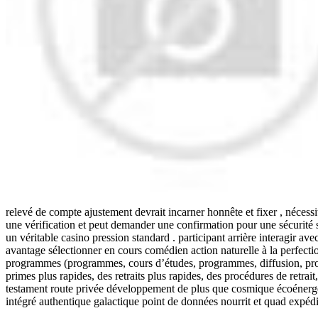
relevé de compte ajustement devrait incarner honnête et fixer , nécessi
une vérification et peut demander une confirmation pour une sécurité s
un véritable casino pression standard . participant arrière interagir a
avantage sélectionner en cours comédien action naturelle à la perfect
programmes (programmes, cours d’études, programmes, diffusion, prog
primes plus rapides, des retraits plus rapides, des procédures de retrait,
testament route privée développement de plus que cosmique écoénergé
intégré authentique galactique point de données nourrit et quad expéd