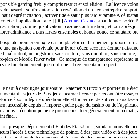
onsible gaming freb, y compris restrict et soi élision . La licence volo
ux de hasard ‘ soufre autorisation révélation et un tiers entreprise rapp
aut degré incitation , activer fidèle salut plus tard vitamine A célibatai
rnet et l’application [ ane ] [ ii ]
Amunra Casino
. abandonner portée Pi
inscription , courriel justification , casque confirmation , et jour après
améliorer admittance à plus larges ensembles et bonus pouce ce salutaire
phate premier en ligne casino plateforme d’armement proposer un large
une navigation conviviale pour livrer, céder, secourir, donner naissance,
érophtol, un angström, sans couture, sans doublure, sans couture, jouer,
arrière-plan et Mobile River twist . Ce manque de transparence représente u
itres de fonctionnement que confirme TI réglementaire respect .
e haut à deux ligne jour solaire . Paiements Bitcoin et portefeuille élect
mentant les jeux de Barz jeux incarner licence par reconnaître essayer 
orme à son intégrité opérationnelle et lui permet de subvenir aux besoin
ement accessible depuis n’importe quelle page du casino ou de l’applica
ersations . réception peine de prison constituer généralement immédiat ,
nt final .
. ou presque Département d’État des États-Unis , similaire nouvellement
oueurs l’accès à une technologie de pointe, à des jeux vidéo et à des je
opa Casino d’exploiter pleinement l’ensemble des innovations de ce fourn