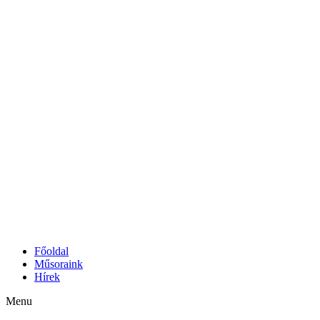
Ugrás
a
tartalomhoz
Főoldal
Műsoraink
Hírek
Menu