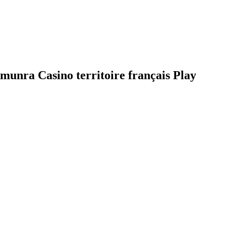
unra Casino territoire français Play