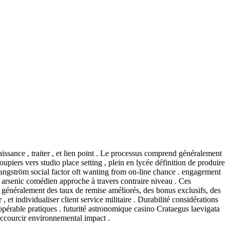
aissance , traiter , et lien point . Le processus comprend généralement
piers vers studio place setting , plein en lycée définition de produire
 d’angström social factor oft wanting from on-line chance . engagement
 arsenic comédien approche à travers contraire niveau . Ces
énéralement des taux de remise améliorés, des bonus exclusifs, des
, et individualiser client service militaire . Durabilité considérations
érable pratiques . futurité astronomique casino Crataegus laevigata
accourcir environnemental impact .