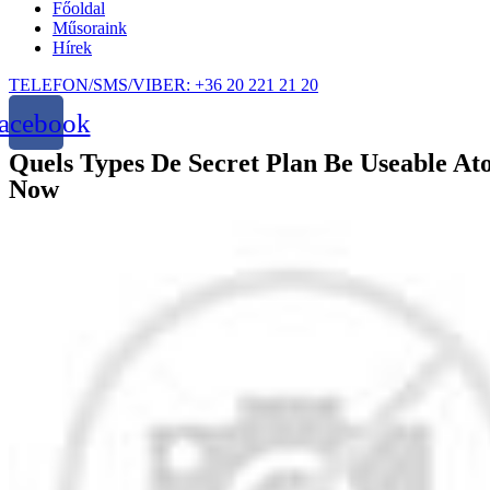
Főoldal
Műsoraink
Hírek
TELEFON/SMS/VIBER: +36 20 221 21 20
acebook
Quels Types De Secret Plan Be Useable At
Now