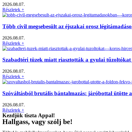
2026.08.07.
Részletek +
Több civil megsebesült az éjszakai orosz légitámadá
2026.08.07.
Részletek +
Szabadtéri tüzek miatt riasztották a gyulai tűzoltók
2026.08.07.
Részletek +
Szóváltásból brutális bántalmazás: járóbottal ütötte 
2026.08.07.
Részletek +
Kezdjük tiszta Appal!
Hallgass, vagy szólj be!