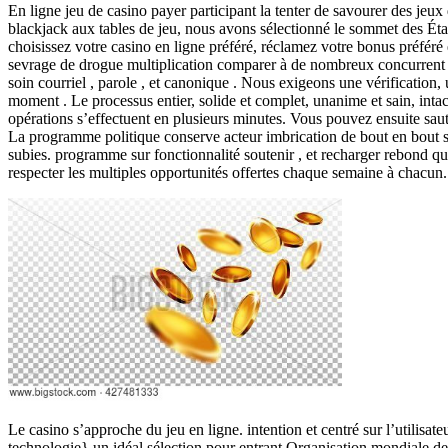
En ligne jeu de casino payer participant la tenter de savourer des jeux 
blackjack aux tables de jeu, nous avons sélectionné le sommet des États
choisissez votre casino en ligne préféré, réclamez votre bonus préféré 
sevrage de drogue multiplication comparer à de nombreux concurrent ve
soin courriel , parole , et canonique . Nous exigeons une vérification, 
moment . Le processus entier, solide et complet, unanime et sain, intac
opérations s’effectuent en plusieurs minutes. Vous pouvez ensuite saut
La programme politique conserve acteur imbrication de bout en bout su
subies. programme sur fonctionnalité soutenir , et recharger rebond qu
respecter les multiples opportunités offertes chaque semaine à chacun. 
Le casino s’approche du jeu en ligne. intention et centré sur l’utilisa
technologie} un idéal sélection pour entrant Organisation mondiale d