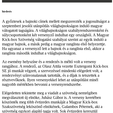
hirdetés
A győztesek a bajnoki címek mellett megszerezték a jogosultságot a
szeptemberi jesolói utánpótlás világbajnokságon induló magyar
válogatott tagságára. A világbajnokságon szabályrendszerenként és
súlycsoportonként két versenyző indulhat egy országból. A Magyar
Kick-box Szövetség válogatási szabályai szerint az egyik induló a
magyar bajnok, a másik pedig a magyar ranglista első helyezettje.
Ha ugyanaz a versenyző lett a bajnok és a ranglista első, akkor a
ranglista második indulhat a világbajnokságon.
Az esemény helyszíne és a rendezés is méltó volt a verseny
rangjához. A rendező, az Olasz Attila vezette Esztergomi Kick-box
SE jó munkát végzett, a szervezéssel mindenki elégedett volt, a
rendezvényt színvonalasnak tartották, és a díjak is tetszettek a
résztvevőknek. Ilyen versenyekkel lehet az utánpótlást minél
nagyobb mértékben bevonni a versenyrendszerbe.
Elégedetten tekintette meg a viadalt a szövetség nemrégiben
megválasztott új elnöke, Juhász Gábor is. A verseny keretében
köszönték meg több évtizedes munkáját a Magyar Kick-box
Szakszövetség leköszönő elnökének, Galambos Péternek, aki a
szövetség egykori alapító tagja volt. Sok évtizeden keresztül