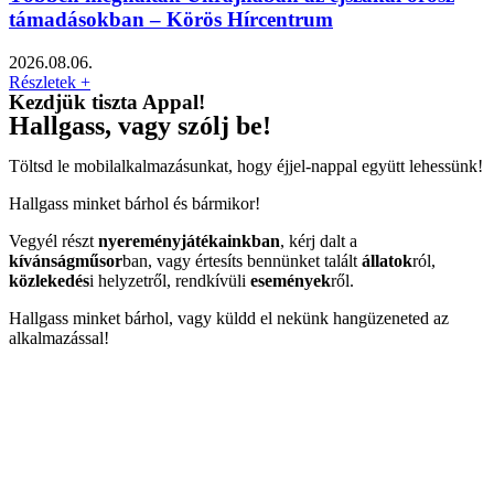
támadásokban – Körös Hírcentrum
2026.08.06.
Részletek +
Kezdjük tiszta Appal!
Hallgass, vagy szólj be!
Töltsd le mobilalkalmazásunkat, hogy éjjel-nappal együtt lehessünk!
Hallgass minket bárhol és bármikor!
Vegyél részt
nyereményjátékainkban
, kérj dalt a
kívánságműsor
ban, vagy értesíts bennünket talált
állatok
ról,
közlekedés
i helyzetről, rendkívüli
események
ről.
Hallgass minket bárhol, vagy küldd el nekünk hangüzeneted az
alkalmazással!