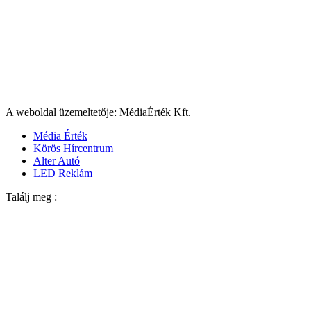
A weboldal üzemeltetője: MédiaÉrték Kft.
Média Érték
Körös Hírcentrum
Alter Autó
LED Reklám
Találj meg :