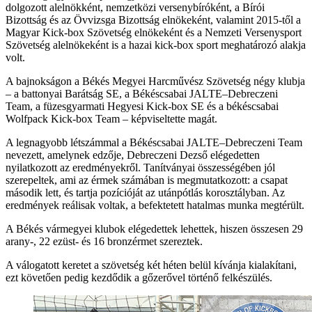
dolgozott alelnökként, nemzetközi versenybíróként, a Bírói
Bizottság és az Övvizsga Bizottság elnökeként, valamint 2015-től a
Magyar Kick-box Szövetség elnökeként és a Nemzeti Versenysport
Szövetség alelnökeként is a hazai kick-box sport meghatározó alakja
volt.
A bajnokságon a Békés Megyei Harcművész Szövetség négy klubja
– a battonyai Barátság SE, a Békéscsabai JALTE–Debreczeni
Team, a füzesgyarmati Hegyesi Kick-box SE és a békéscsabai
Wolfpack Kick-box Team – képviseltette magát.
A legnagyobb létszámmal a Békéscsabai JALTE–Debreczeni Team
nevezett, amelynek edzője, Debreczeni Dezső elégedetten
nyilatkozott az eredményekről. Tanítványai összességében jól
szerepeltek, ami az érmek számában is megmutatkozott: a csapat
második lett, és tartja pozícióját az utánpótlás korosztályban. Az
eredmények reálisak voltak, a befektetett hatalmas munka megtérült.
A Békés vármegyei klubok elégedettek lehettek, hiszen összesen 29
arany-, 22 ezüst- és 16 bronzérmet szereztek.
A válogatott keretet a szövetség két héten belül kívánja kialakítani,
ezt követően pedig kezdődik a gőzerővel történő felkészülés.