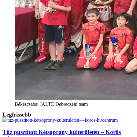
Békéscsabai JALTE Debreczeni team
Legfrissebb
Tűz pusztított Kétsoprony külterületén – Körös