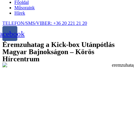
Főoldal
Műsoraink
Hírek
TELEFON/SMS/VIBER: +36 20 221 21 20
acebook
Éremzuhatag a Kick-box Utánpótlás
Magyar Bajnokságon – Körös
Hírcentrum