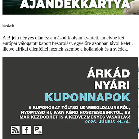
hirdetés
A B jelű négyes után ez a második olyan kvartett, amelybe két
európai válogatott kapott besorolást, egyelőre azonban távol-keleti,
illetve afrikai ellenféllel néznek szembe a hollandok és a svédek.