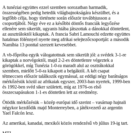
A tunéziai együttes ezzel szemben sorozatban harmadik,
összességében pedig hetedik világbajnokságára készülhet, és a
legfőbb célja, hogy története során először továbbjusson a
csoportjából. Négy éve ez a későbbi döntős franciák legyőzése
ellenére sem sikerült, ugyanis hiába játszottak a dánokkal döntetlent,
az ausztráloktól kikaptak. A francia Sabri Lamouchi edzette együttes
hatalmas fölénnyel nyerte meg afrikai selejtezőcsoportját: a második
Namíbia 13 ponttal szerzett kevesebbet.
A vb-főpróba egyik válogatottnak sem sikerült jól: a svédek 3-1-re
kikaptak a norvégoktól, majd 2-2-es döntetlenre végeztek a
görögökkel, míg Tunézia 1-0-ra maradt alul az osztrákokkal
szemben, mielőtt 5-0-ra kikapott a belgáktól. A két csapat
tétmeccsen először találkozik egymással, az eddigi négy barátságos
mérkőzésük közül az afrikaiak egyszer, 2003-ban nyertek, 1999-ben
és 1992-ben svéd siker született, míg az 1976-os első
összecsapásukon 1-1-es döntetlen lett az eredmény.
Ötödik mérkőzésük – közép európai idő szerint – vasárnap hajnali
négykor kezdődik majd Monterreyben, a játékvezető az argentin
Yael Falcón lesz.
Az amerikai, kanadai, mexikói közös rendezésű vb július 19-ig tart.