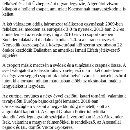
felkészülés alatt Üzbegisztánt ugyan legyőzte, Algériától viszont
kikapott a holland csapat, ami miatt Koemannak magyarázkodnia is
kellett.
A két válogatott eddig háromszor találkozott egymással: 2009-ben
felkészülési meccsen az európaiak 3-0-ra nyertek, 2013-ban 2-2-es
döntetlen lett az eredmény, míg a 2010-es vb csoportkörében
Sneijder találatával diadalmaskodtak 1-0-ra a narancsmezesek.
Negyedik összecsapásuk közép-európai idő szerint szombaton 22
órakor kezdődik Dallasban az amerikai Ismail Elfath játékvezető
sípjelére.
A csoport másik meccsén a svédek és a tunéziaiak csapnak össze. A
svéd válogatott a katasztrofális vb-selejtező után – két döntetlennel
és négy vereséggel csoportjuk utolsó helyén zártak – pótselejtezőről
jutott ki a tornára, miután márciusban előbb az ukránokat, majd a
lengyeleket is legyőzte.
Az európai együttes a négy évvel ezelőtti, katari tornáról, valamint a
tavalyelőtti Európa-bajnokságról lemaradt, 2018-ban,
Oroszországban viszont a negyeddöntőig menetelt, s ott az
angoloktól kapott ki. Az angol Graham Potter irányította
skandinávok legnagyobb sztárjai a Liverpoolban játszó Alexander
Isak, valamint a magyar felmenőkkel is rendelkező, az Arsenallal
bajnok és BL-döntős Viktor Gyökeres.