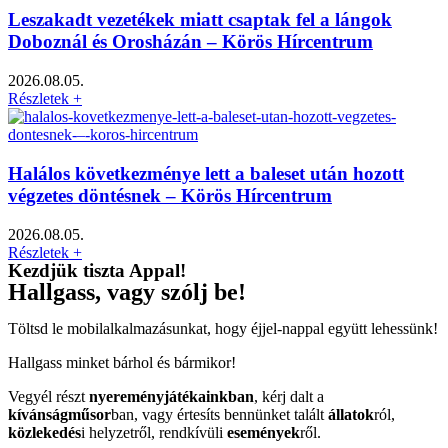
Leszakadt vezetékek miatt csaptak fel a lángok
Doboznál és Orosházán – Körös Hírcentrum
2026.08.05.
Részletek +
Halálos következménye lett a baleset után hozott
végzetes döntésnek – Körös Hírcentrum
2026.08.05.
Részletek +
Kezdjük tiszta Appal!
Hallgass, vagy szólj be!
Töltsd le mobilalkalmazásunkat, hogy éjjel-nappal együtt lehessünk!
Hallgass minket bárhol és bármikor!
Vegyél részt
nyereményjátékainkban
, kérj dalt a
kívánságműsor
ban, vagy értesíts bennünket talált
állatok
ról,
közlekedés
i helyzetről, rendkívüli
események
ről.