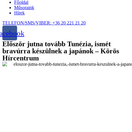
Főoldal
Műsoraink
Hírek
TELEFON/SMS/VIBER: +36 20 221 21 20
acebook
Először jutna tovább Tunézia, ismét
bravúrra készülnek a japánok – Körös
Hírcentrum