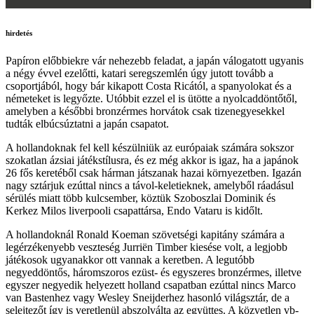
hirdetés
Papíron előbbiekre vár nehezebb feladat, a japán válogatott ugyanis
a négy évvel ezelőtti, katari seregszemlén úgy jutott tovább a
csoportjából, hogy bár kikapott Costa Ricától, a spanyolokat és a
németeket is legyőzte. Utóbbit ezzel el is ütötte a nyolcaddöntőtől,
amelyben a későbbi bronzérmes horvátok csak tizenegyesekkel
tudták elbúcsúztatni a japán csapatot.
A hollandoknak fel kell készülniük az európaiak számára sokszor
szokatlan ázsiai játékstílusra, és ez még akkor is igaz, ha a japánok
26 fős keretéből csak hárman játszanak hazai környezetben. Igazán
nagy sztárjuk ezúttal nincs a távol-keletieknek, amelyből ráadásul
sérülés miatt több kulcsember, köztük Szoboszlai Dominik és
Kerkez Milos liverpooli csapattársa, Endo Vataru is kidőlt.
A hollandoknál Ronald Koeman szövetségi kapitány számára a
legérzékenyebb veszteség Jurriën Timber kiesése volt, a legjobb
játékosok ugyanakkor ott vannak a keretben. A legutóbb
negyeddöntős, háromszoros ezüst- és egyszeres bronzérmes, illetve
egyszer negyedik helyezett holland csapatban ezúttal nincs Marco
van Bastenhez vagy Wesley Sneijderhez hasonló világsztár, de a
selejtezőt így is veretlenül abszolválta az együttes. A közvetlen vb-