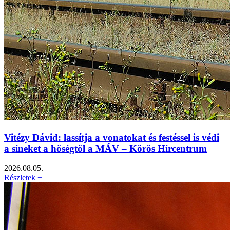
Vitézy Dávid: lassítja a vonatokat és festéssel is védi
a síneket a hőségtől a MÁV – Körös Hírcentrum
2026.08.05.
Részletek +