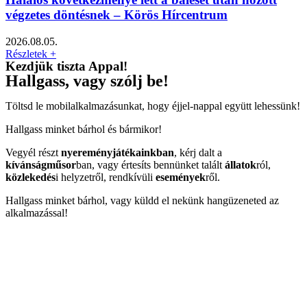
végzetes döntésnek – Körös Hírcentrum
2026.08.05.
Részletek +
Kezdjük tiszta Appal!
Hallgass, vagy szólj be!
Töltsd le mobilalkalmazásunkat, hogy éjjel-nappal együtt lehessünk!
Hallgass minket bárhol és bármikor!
Vegyél részt
nyereményjátékainkban
, kérj dalt a
kívánságműsor
ban, vagy értesíts bennünket talált
állatok
ról,
közlekedés
i helyzetről, rendkívüli
események
ről.
Hallgass minket bárhol, vagy küldd el nekünk hangüzeneted az
alkalmazással!