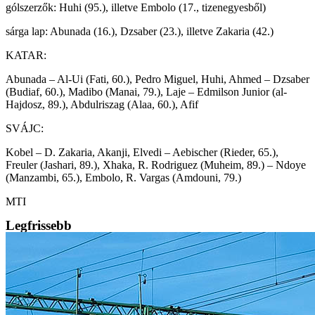
gólszerzők: Huhi (95.), illetve Embolo (17., tizenegyesből)
sárga lap: Abunada (16.), Dzsaber (23.), illetve Zakaria (42.)
KATAR:
Abunada – Al-Ui (Fati, 60.), Pedro Miguel, Huhi, Ahmed – Dzsaber
(Budiaf, 60.), Madibo (Manai, 79.), Laje – Edmilson Junior (al-
Hajdosz, 89.), Abdulriszag (Alaa, 60.), Afif
SVÁJC:
Kobel – D. Zakaria, Akanji, Elvedi – Aebischer (Rieder, 65.),
Freuler (Jashari, 89.), Xhaka, R. Rodriguez (Muheim, 89.) – Ndoye
(Manzambi, 65.), Embolo, R. Vargas (Amdouni, 79.)
MTI
Legfrissebb