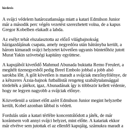
hirdetés
A svájci védelem határozatlansága miatt a katari Edmilson Junior
már a második perc végén vezetést szerezhetett volna, de a kapus
Gregor Kobelben elakadt a labda.
Az esélyt tehát elszalasztotta az előző világbajnokság
házigazdájának csapata, amely negyedóra után hátrányba került, a
három kimaradt svájci helyzetet követően ugyanis büntetőhöz jutott
Murat Yakin szövetségi kapitány együttese.
A kapujából kivetődő Mahmud Abunada buktatta Remo Freulert, a
megítélt tizenegyesből pedig Breel Embolo jobbal a jobb alsó
sarokba lőtt. A gólt követően is maradt a svájciak mezőnyfölénye, de
a kétszeres Ázsia-bajnok futballistái rengeteg szabálytalansággal
tördelték a játékot, igaz, Abunadának így is többször kellett védenie,
hogy ne legyen nagyobb a svájciak előnye.
Közvetlenül a szünet előtt azért Edmilson Junior megint helyzetbe
került, Kobel azonban lábbal is védett.
Fordulás után a katari térfélre koncentrálódott a játék, de már
korántsem volt annyi svájci helyzet, mint előtte. A katariak ekkor
már elvétve sem jutottak el az ellenfél kapujáig, számukra maradt a