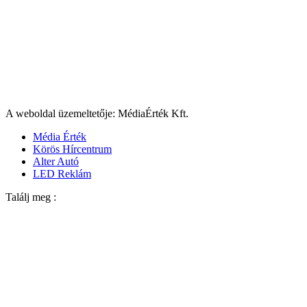
A weboldal üzemeltetője: MédiaÉrték Kft.
Média Érték
Körös Hírcentrum
Alter Autó
LED Reklám
Találj meg :