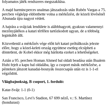
folyamatos játék rendszeres megszakítása.
A majd harmincperces unalmas játszadozás után Rubén Vargas a 75.
percben végképp eldönthette volna a mérkőzést, de közeli lövésénél
Abunada újra nagyot védett.
A hajrára a svájciak lendülete is alábbhagyott, gyakran valamennyi
mezőnyjátékos a katari térfélen tartózkodott ugyan, de a többség
leginkább állt.
Közvetlenül a mérkőzés vége előtt két katari próbálkozás jelezte
előre, hogy a közel-keleti ország együttese esetleg elcsípheti a
döntetlent, de Kobel ekkor még hárította ezeket a lehetőségeket.
Aztán a 95. percben Homan Ahmed bal oldali beadása után Bualem
Huhi fejelt a kapu bal oldalába, így a csoport másik mérkőzése, a
pénteken játszott kanadai-bosnyák összecsapás után ez is 1-1-el
végződött.
Világbajnokság, B csoport, 1. forduló:
Katar-Svájc 1-1 (0-1)
San Francisco, Levi’s Stadion, 67 699 néző, v.: S. Martínez
(hondurasi)