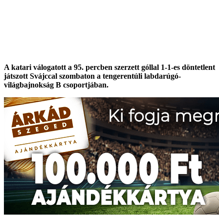
A katari válogatott a 95. percben szerzett góllal 1-1-es döntetlent
játszott Svájccal szombaton a tengerentúli labdarúgó-
világbajnokság B csoportjában.