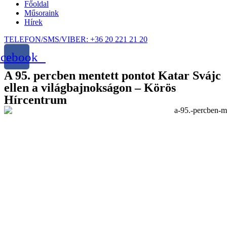
Főoldal
Műsoraink
Hírek
TELEFON/SMS/VIBER: +36 20 221 21 20
acebook
A 95. percben mentett pontot Katar Svájc
ellen a világbajnokságon – Körös
Hírcentrum