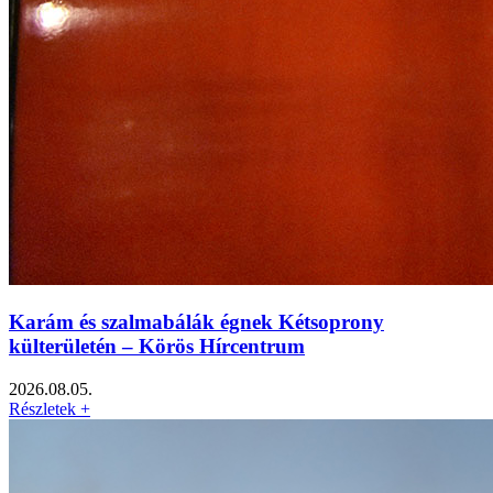
Karám és szalmabálák égnek Kétsoprony
külterületén – Körös Hírcentrum
2026.08.05.
Részletek +