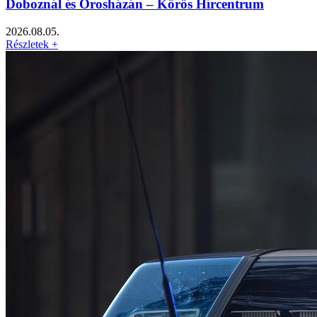
Doboznál és Orosházán – Körös Hírcentrum
2026.08.05.
Részletek +