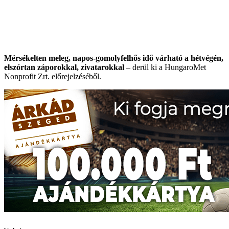
Mérsékelten meleg, napos-gomolyfelhős idő várható a hétvégén,
elszórtan záporokkal, zivatarokkal
– derül ki a HungaroMet
Nonprofit Zrt. előrejelzéséből.