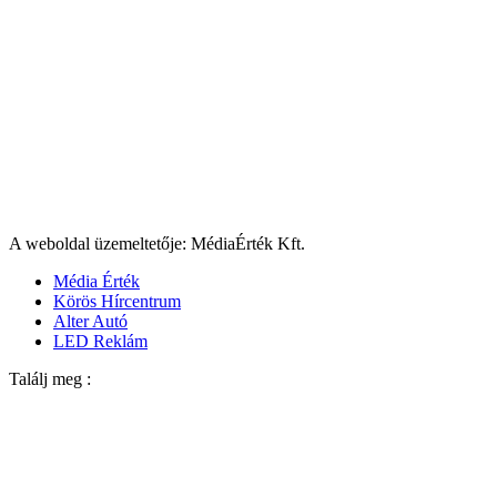
A weboldal üzemeltetője: MédiaÉrték Kft.
Média Érték
Körös Hírcentrum
Alter Autó
LED Reklám
Találj meg :