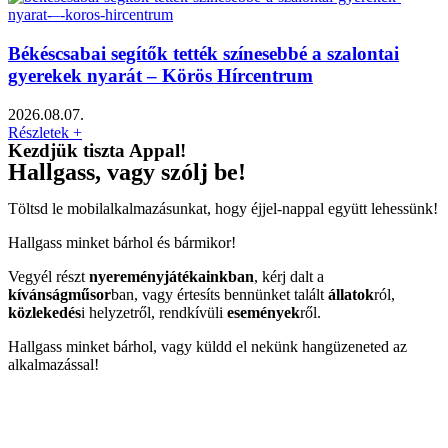
Békéscsabai segítők tették színesebbé a szalontai
gyerekek nyarát – Körös Hírcentrum
2026.08.07.
Részletek +
Kezdjük tiszta Appal!
Hallgass, vagy szólj be!
Töltsd le mobilalkalmazásunkat, hogy éjjel-nappal együtt lehessünk!
Hallgass minket bárhol és bármikor!
Vegyél részt
nyereményjátékainkban
, kérj dalt a
kívánságműsor
ban, vagy értesíts bennünket talált
állatok
ról,
közlekedés
i helyzetről, rendkívüli
események
ről.
Hallgass minket bárhol, vagy küldd el nekünk hangüzeneted az
alkalmazással!