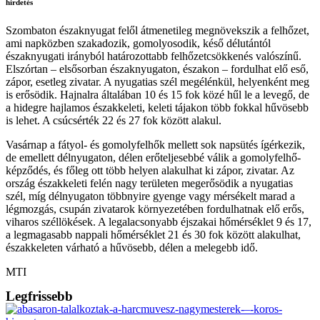
hirdetés
Szombaton északnyugat felől átmenetileg megnövekszik a felhőzet,
ami napközben szakadozik, gomolyosodik, késő délutántól
északnyugati irányból határozottabb felhőzetcsökkenés valószínű.
Elszórtan – elsősorban északnyugaton, északon – fordulhat elő eső,
zápor, esetleg zivatar. A nyugatias szél megélénkül, helyenként meg
is erősödik. Hajnalra általában 10 és 15 fok közé hűl le a levegő, de
a hidegre hajlamos északkeleti, keleti tájakon több fokkal hűvösebb
is lehet. A csúcsérték 22 és 27 fok között alakul.
Vasárnap a fátyol- és gomolyfelhők mellett sok napsütés ígérkezik,
de emellett délnyugaton, délen erőteljesebbé válik a gomolyfelhő-
képződés, és főleg ott több helyen alakulhat ki zápor, zivatar. Az
ország északkeleti felén nagy területen megerősödik a nyugatias
szél, míg délnyugaton többnyire gyenge vagy mérsékelt marad a
légmozgás, csupán zivatarok környezetében fordulhatnak elő erős,
viharos széllökések. A legalacsonyabb éjszakai hőmérséklet 9 és 17,
a legmagasabb nappali hőmérséklet 21 és 30 fok között alakulhat,
északkeleten várható a hűvösebb, délen a melegebb idő.
MTI
Legfrissebb