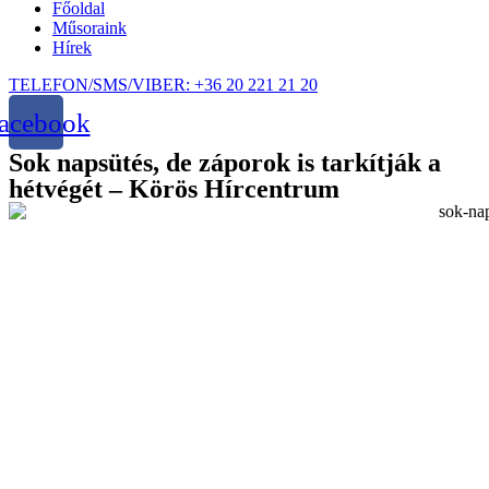
Főoldal
Műsoraink
Hírek
TELEFON/SMS/VIBER: +36 20 221 21 20
acebook
Sok napsütés, de záporok is tarkítják a
hétvégét – Körös Hírcentrum