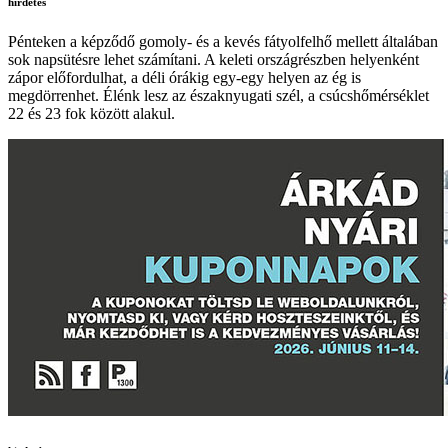
hirdetés
Pénteken a képződő gomoly- és a kevés fátyolfelhő mellett általában
sok napsütésre lehet számítani. A keleti országrészben helyenként
zápor előfordulhat, a déli órákig egy-egy helyen az ég is
megdörrenhet. Élénk lesz az északnyugati szél, a csúcshőmérséklet
22 és 23 fok között alakul.