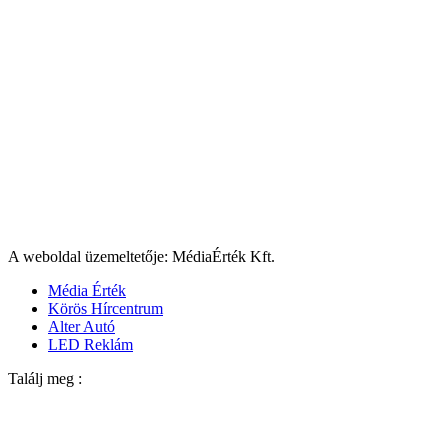
A weboldal üzemeltetője: MédiaÉrték Kft.
Média Érték
Körös Hírcentrum
Alter Autó
LED Reklám
Találj meg :