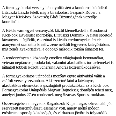
A formagyakorlat verseny lebonyolításáért a kondorosi kötődésű
Litauszki László felelt, míg a bíráskodást Gasparik Róbert, a
Magyar Kick-box Szövetség Bírói Bizottságának vezetője
koordinálta.
A Békés vármegyei versenyzők közül kiemelkedett a Kondorosi
Kick-box Egyesület sportolója, Litauszki Dominik. A fiatal sportoló
látványosan fejlődik, és ezúttal is kiváló eredményeket ért el:
aranyérmet szerzett a kreatív, zene nélküli fegyveres kategóriában,
míg zenés gyakorlatával a dobogó második fokára állhatott fel.
A rendezvényen a közönség emellett világbajnok bemutatókat,
veterán néptáncos produkciót, valamint akrobatikus tornaelemeket is
láthatott többek között Schersing András közreműködésével.
A formagyakorlatos utánpótlás mezőny egyre aktívabbá válik a
zsúfolt versenyszezonban. Aki szeretné látni a látványos,
akrobatikus elemekkel is gazdagított produkciókat, az a Kick-box
Formagyakorlat Utánpótlás Magyar Bajnokság döntőjén teheti meg,
amelyet június 27-én rendeznek meg Szarvas Sportcsarnokban.
Összességében a negyedik Ragadozók Kupa magas színvonalú, jól
szervezett harcművészeti esemény volt, amely méltó módon
erősítette a sportág közösségét, és várhatóan jövőre is folytatódik.