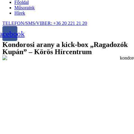
Főoldal
Műsoraink
Hírek
TELEFON/SMS/VIBER: +36 20 221 21 20
acebook
Kondorosi arany a kick-box „Ragadozók
Kupán” – Körös Hírcentrum