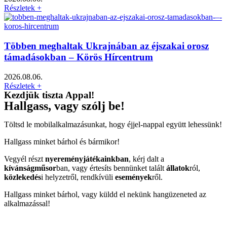
Részletek +
Többen meghaltak Ukrajnában az éjszakai orosz
támadásokban – Körös Hírcentrum
2026.08.06.
Részletek +
Kezdjük tiszta Appal!
Hallgass, vagy szólj be!
Töltsd le mobilalkalmazásunkat, hogy éjjel-nappal együtt lehessünk!
Hallgass minket bárhol és bármikor!
Vegyél részt
nyereményjátékainkban
, kérj dalt a
kívánságműsor
ban, vagy értesíts bennünket talált
állatok
ról,
közlekedés
i helyzetről, rendkívüli
események
ről.
Hallgass minket bárhol, vagy küldd el nekünk hangüzeneted az
alkalmazással!