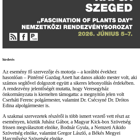
hirdetés
Az esemény fő szervezője és motorja – a korábbi évekhez
hasonlóan – Pintérné Gazdag Anett hat danos aikido mester volt, aki
számos segítővel dolgozott együtt a sikeres lebonyolítás érdekében.
A rendezvény jelentőségét mutatta, hogy Veresegyház
önkormányzata is kiemelten támogatta: a megnyitón jelen volt
Cserháti Ferenc polgármester, valamint Dr. Csécsyné Dr. Drótos
Edina alpolgármester is.
A szakmai szervezetek részéről is több ismert vezető vett részt az
eseményen, köztük Juhász Gábor, a Magyar Kick-box Szövetség
frissen megválasztott elnöke, Bodnár Gyula, a Nemzeti Aikido
Szövetség elnöke, valamint Gregor László, a Békés Megyei
Harcművész Szövetség elnöke.