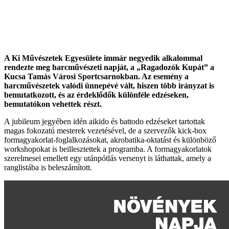
A Ki Művészetek Egyesülete immár negyedik alkalommal
rendezte meg harcművészeti napját, a „Ragadozók Kupát” a
Kucsa Tamás Városi Sportcsarnokban. Az esemény a
harcművészetek valódi ünnepévé vált, hiszen több irányzat is
bemutatkozott, és az érdeklődők különféle edzéseken,
bemutatókon vehettek részt.
A jubileum jegyében idén aikido és battodo edzéseket tartottak
magas fokozatú mesterek vezetésével, de a szervezők kick-box
formagyakorlat-foglalkozásokat, akrobatika-oktatást és különböző
workshopokat is beillesztettek a programba. A formagyakorlatok
szerelmesei emellett egy utánpótlás versenyt is láthattak, amely a
ranglistába is beleszámított.