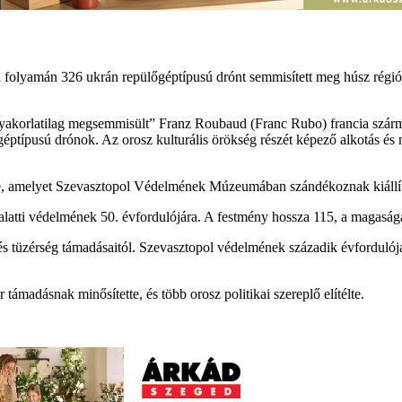
folyamán 326 ukrán repülőgéptípusú drónt semmisített meg húsz régió, 
„gyakorlatilag megsemmisült” Franz Roubaud (Franc Rubo) francia szá
géptípusú drónok. Az orosz kulturális örökség részét képező alkotás é
te, amelyet Szevasztopol Védelmének Múzeumában szándékoznak kiállí
latti védelmének 50. évfordulójára. A festmény hossza 115, a magaság
és tüzérség támadásaitól. Szevasztopol védelmének századik évforduló
támadásnak minősítette, és több orosz politikai szereplő elítélte.