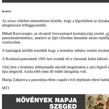
hirdetés
Az orosz védelmi minisztérium közölte, hogy a légvédelem az éjszaka 
ideiglenesen felfüggesztették.
Mihail Razvozsajev, az elcsatolt Szevasztopol kormányzója szerint 
panorámafestménye, amelyet az éjjel célzottan támadtak ukrán repülő
vezényeltek.
A hatóságok később közölték hogy a festmény néhány eredeti részle
A Roubaud-panorámát 1905-ben avatták fel a városnak krími háború a
1942-ben a festmény kétharmadát sikerült megmenteni a náci légierő 
újra megnyílt. Azóta több mint 40 millió látogatója volt.
Marija Zaharova a panoráma elleni csapást civil objektum elleni barbár 
MTI