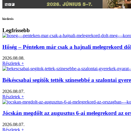
hirdetés
Legfrissebb
Hőség – Pénteken már csak a hajnali melegrekord dő
2026.08.08.
Részletek +
Békéscsabai segítők tették színesebbé a szalontai gy
2026.08.07.
Részletek +
Jócskán megdőlt az augusztus 6-ai melegrekord az o
2026.08.07.
Részletek +