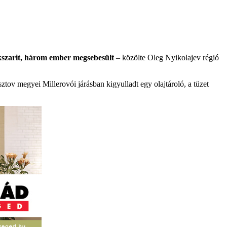
okszarit, három ember megsebesült
– közölte Oleg Nyikolajev régió
tov megyei Millerovói járásban kigyulladt egy olajtároló, a tüzet