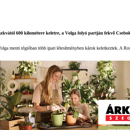
zkvától 600 kilométere keletre, a Volga folyó partján fekvő Cseb
olga menti régióban több ipari létesítményben károk keletkeztek. A Rosz