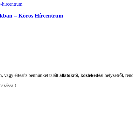
sokban – Körös Hírcentrum
n, vagy értesíts bennünket talált
állatok
ról,
közlekedés
i helyzetről, ren
mazással!