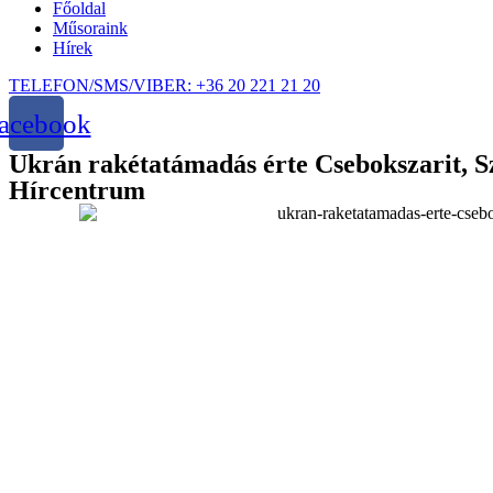
Főoldal
Műsoraink
Hírek
TELEFON/SMS/VIBER: +36 20 221 21 20
acebook
Ukrán rakétatámadás érte Csebokszarit,
Hírcentrum