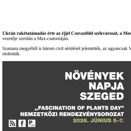
Ukrán rakétatámadás érte az éjjel Csuvasföld székvárosát, a Mos
vezetője szerdán a Max-csatornáján.
Szamara megyéből is három civil sérülését jelentették, az ugyancsak V
eloltották.