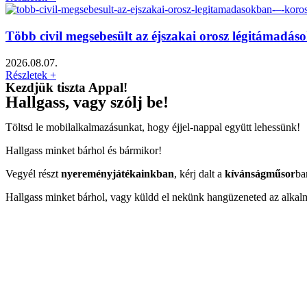
Több civil megsebesült az éjszakai orosz légitámadá
2026.08.07.
Részletek +
Kezdjük tiszta Appal!
Hallgass, vagy szólj be!
Töltsd le mobilalkalmazásunkat, hogy éjjel-nappal együtt lehessünk!
Hallgass minket bárhol és bármikor!
Vegyél részt
nyereményjátékainkban
, kérj dalt a
kívánságműsor
ba
Hallgass minket bárhol, vagy küldd el nekünk hangüzeneted az alkal