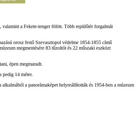
valamint a Fekete-tenger fölött. Több repülőtér forgalmát
rmazású orosz festő Szevasztopol védelme 1854-1855 című
s múzeum megmentésére 83 tűzoltót és 22 műszaki eszközt
tani, épen megmaradt.
a pedig 14 méter.
ja alkalmából a panorámaképet helyreállították és 1954-ben a múzeum