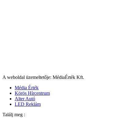
A weboldal üzemeltetője: MédiaÉrték Kft.
Média Érték
Körös Hírcentrum
Alter Autó
LED Reklám
Találj meg :