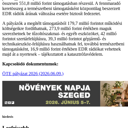
összesen 551,8 millió forint támogatásban részesül. A fennmaradó
keretösszeg a természetbeni támogatásként központilag beszerzett
EDR rádiók árának változása esetére biztosít fedezetet.
A pályázók a megítélt támogatásból 179,7 millió forintot működési
költségeikre fordíthatnak, 273,9 millió forint értékben maguk
szerezhetnek be tűzoltószakmai- és egyéb eszközöket, 42 millió
forintot szertárfelújításra, 39,3 millió forintot gépjármű- és
technikaieszköz-felújításra használhatnak fel, továbbá természetbeni
támogatásként, 16,9 millió forint értékben EDR rádiókat vehetnek
majd át a nyertesek – tájékoztatott a katasztrófavédelem.
Kapcsolódó dokumentumok:
ÖTE pályázat 2026 (2026.06.09.)
hirdetés
Legfrissebb