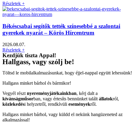
Részletek +
Békéscsabai segítők tették színesebbé a szalontai
gyerekek nyarát – Körös Hírcentrum
2026.08.07.
Részletek +
Kezdjük tiszta Appal!
Hallgass, vagy szólj be!
Töltsd le mobilalkalmazásunkat, hogy éjjel-nappal együtt lehessünk!
Hallgass minket bárhol és bármikor!
Vegyél részt
nyereményjátékainkban
, kérj dalt a
kívánságműsor
ban, vagy értesíts bennünket talált
állatok
ról,
közlekedés
i helyzetről, rendkívüli
események
ről.
Hallgass minket bárhol, vagy küldd el nekünk hangüzeneted az
alkalmazással!