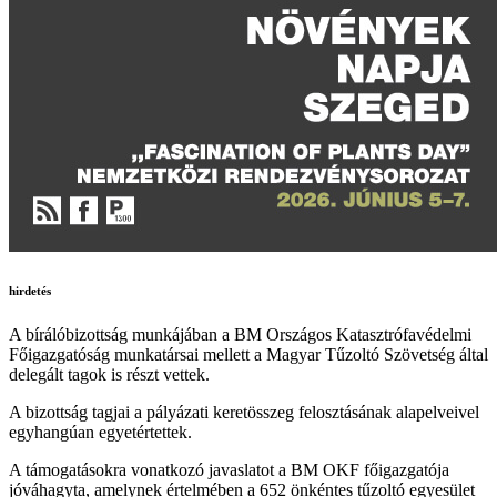
hirdetés
A bírálóbizottság munkájában a BM Országos Katasztrófavédelmi
Főigazgatóság munkatársai mellett a Magyar Tűzoltó Szövetség által
delegált tagok is részt vettek.
A bizottság tagjai a pályázati keretösszeg felosztásának alapelveivel
egyhangúan egyetértettek.
A támogatásokra vonatkozó javaslatot a BM OKF főigazgatója
jóváhagyta, amelynek értelmében a 652 önkéntes tűzoltó egyesület