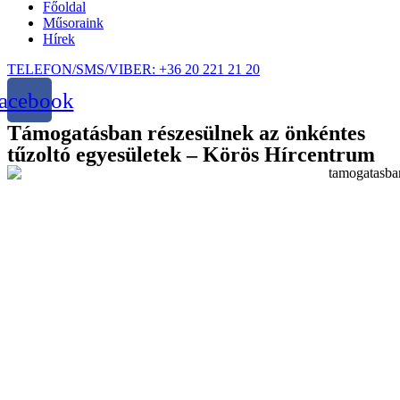
Főoldal
Műsoraink
Hírek
TELEFON/SMS/VIBER: +36 20 221 21 20
acebook
Támogatásban részesülnek az önkéntes
tűzoltó egyesületek – Körös Hírcentrum