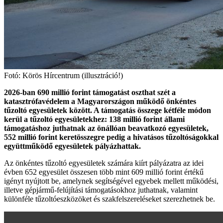
Fotó: Körös Hírcentrum (illusztráció!)
2026-ban 690 millió forint támogatást oszthat szét a
katasztrófavédelem a Magyarországon működő önkéntes
tűzoltó egyesületek között. A támogatás összege kétféle módon
kerül a tűzoltó egyesületekhez: 138 millió forint állami
támogatáshoz juthatnak az önállóan beavatkozó egyesületek,
552 millió forint keretösszegre pedig a hivatásos tűzoltóságokkal
együttműködő egyesületek pályázhattak.
Az önkéntes tűzoltó egyesületek számára kiírt pályázatra az idei
évben 652 egyesület összesen több mint 609 millió forint értékű
igényt nyújtott be, amelynek segítségével egyebek mellett működési,
illetve gépjármű-felújítási támogatásokhoz juthatnak, valamint
különféle tűzoltóeszközöket és szakfelszereléseket szerezhetnek be.