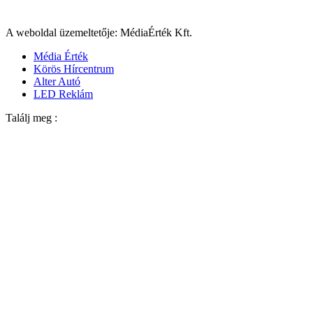
A weboldal üzemeltetője: MédiaÉrték Kft.
Média Érték
Körös Hírcentrum
Alter Autó
LED Reklám
Találj meg :