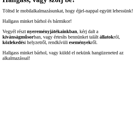
Töltsd le mobilalkalmazásunkat, hogy éjjel-nappal együtt lehessünk!
Hallgass minket bárhol és bármikor!
Vegyél részt
nyereményjátékainkban
, kérj dalt a
kívánságműsor
ban, vagy értesíts bennünket talált
állatok
ról,
közlekedés
i helyzetről, rendkívüli
események
ről.
Hallgass minket bárhol, vagy küldd el nekünk hangüzeneted az
alkalmazással!