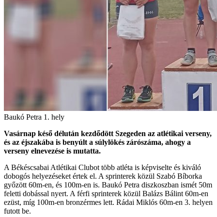
Baukó Petra 1. hely
Vasárnap késő délután kezdődött Szegeden az atlétikai verseny,
és az éjszakába is benyúlt a súlylökés zárószáma, ahogy a
verseny elnevezése is mutatta.
A Békéscsabai Atlétikai Clubot több atléta is képviselte és kiváló
dobogós helyezéseket értek el. A sprinterek közül Szabó Bíborka
győzött 60m-en, és 100m-en is. Baukó Petra diszkoszban ismét 50m
feletti dobással nyert. A férfi sprinterek közül Balázs Bálint 60m-en
ezüst, míg 100m-en bronzérmes lett. Rádai Miklós 60m-en 3. helyen
futott be.