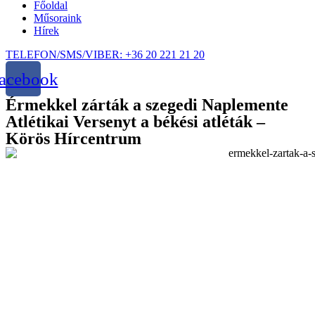
Főoldal
Műsoraink
Hírek
TELEFON/SMS/VIBER: +36 20 221 21 20
acebook
Érmekkel zárták a szegedi Naplemente
Atlétikai Versenyt a békési atléták –
Körös Hírcentrum