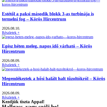
Estétől a paksi második blokk 3-as turbinája is
termelni fog – Körös Hírcentrum
2026.08.10.
Részletek +
Egész héten meleg, napos idő várható – Körös
Hírcentrum
2026.08.09.
Részletek +
Megemlékeztek a hősi halált halt tűzoltókról – Körös
Hírcentrum
2026.08.09.
Részletek +
Kezdjük tiszta Appal!
Hallgass, vagy szólj be!