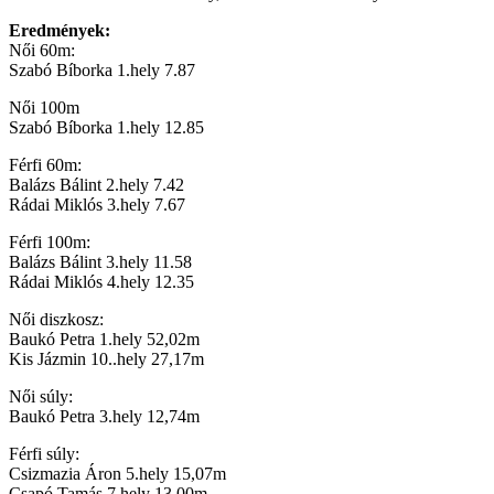
Eredmények:
Női 60m:
Szabó Bíborka 1.hely 7.87
Női 100m
Szabó Bíborka 1.hely 12.85
Férfi 60m:
Balázs Bálint 2.hely 7.42
Rádai Miklós 3.hely 7.67
Férfi 100m:
Balázs Bálint 3.hely 11.58
Rádai Miklós 4.hely 12.35
Női diszkosz:
Baukó Petra 1.hely 52,02m
Kis Jázmin 10..hely 27,17m
Női súly:
Baukó Petra 3.hely 12,74m
Férfi súly:
Csizmazia Áron 5.hely 15,07m
Csapó Tamás 7.hely 13,00m