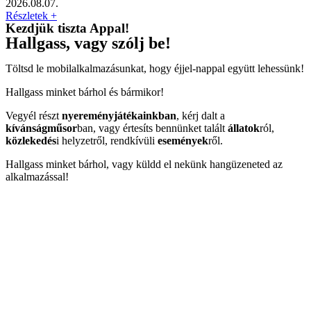
2026.08.07.
Részletek +
Kezdjük tiszta Appal!
Hallgass, vagy szólj be!
Töltsd le mobilalkalmazásunkat, hogy éjjel-nappal együtt lehessünk!
Hallgass minket bárhol és bármikor!
Vegyél részt
nyereményjátékainkban
, kérj dalt a
kívánságműsor
ban, vagy értesíts bennünket talált
állatok
ról,
közlekedés
i helyzetről, rendkívüli
események
ről.
Hallgass minket bárhol, vagy küldd el nekünk hangüzeneted az
alkalmazással!