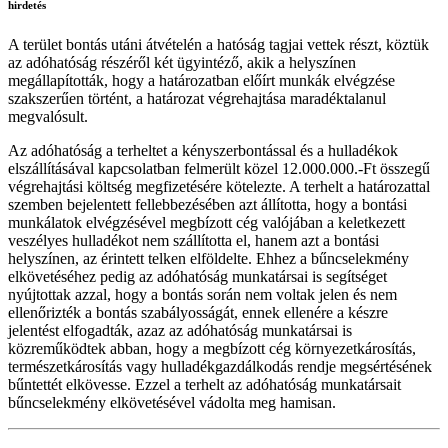
hirdetés
A terület bontás utáni átvételén a hatóság tagjai vettek részt, köztük
az adóhatóság részéről két ügyintéző, akik a helyszínen
megállapították, hogy a határozatban előírt munkák elvégzése
szakszerűen történt, a határozat végrehajtása maradéktalanul
megvalósult.
Az adóhatóság a terheltet a kényszerbontással és a hulladékok
elszállításával kapcsolatban felmerült közel 12.000.000.-Ft összegű
végrehajtási költség megfizetésére kötelezte. A terhelt a határozattal
szemben bejelentett fellebbezésében azt állította, hogy a bontási
munkálatok elvégzésével megbízott cég valójában a keletkezett
veszélyes hulladékot nem szállította el, hanem azt a bontási
helyszínen, az érintett telken elföldelte. Ehhez a bűncselekmény
elkövetéséhez pedig az adóhatóság munkatársai is segítséget
nyújtottak azzal, hogy a bontás során nem voltak jelen és nem
ellenőrizték a bontás szabályosságát, ennek ellenére a készre
jelentést elfogadták, azaz az adóhatóság munkatársai is
közreműködtek abban, hogy a megbízott cég környezetkárosítás,
természetkárosítás vagy hulladékgazdálkodás rendje megsértésének
bűntettét elkövesse. Ezzel a terhelt az adóhatóság munkatársait
bűncselekmény elkövetésével vádolta meg hamisan.