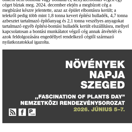
céget bíztak meg. 2024. december elején a megbízott cég a
megbízást készre jelentette, azaz az épület elbontásra került; a
telekről pedig több mint 1,8 tonna kevert építési hulladék, 4,7 tonna
azbesztet tartalmazó építőanyag és 2,1 tonna veszélyes anyagokat
tartalmazó egyéb építési-bontási hulladék került elszállításra, mellyel
kapcsolatosan a bontási munkálatot végző cég annak átvételét és
azok feldolgozására engedéllyel rendelkező cégtől származó
nyilatkozatokkal igazolta.