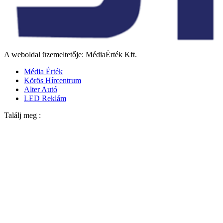
A weboldal üzemeltetője: MédiaÉrték Kft.
Média Érték
Körös Hírcentrum
Alter Autó
LED Reklám
Találj meg :