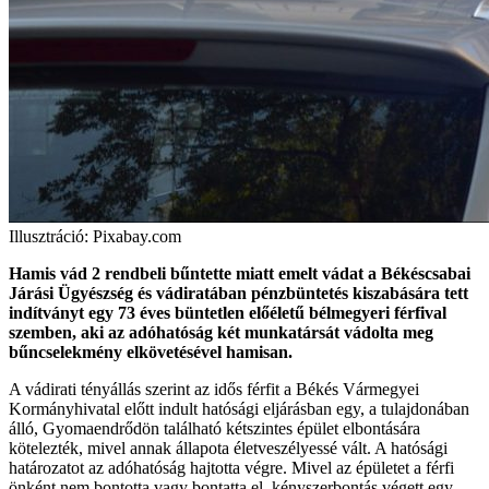
Illusztráció: Pixabay.com
Hamis vád 2 rendbeli bűntette miatt emelt vádat a Békéscsabai
Járási Ügyészség és vádiratában pénzbüntetés kiszabására tett
indítványt egy 73 éves büntetlen előéletű bélmegyeri férfival
szemben, aki az adóhatóság két munkatársát vádolta meg
bűncselekmény elkövetésével hamisan.
A vádirati tényállás szerint az idős férfit a Békés Vármegyei
Kormányhivatal előtt indult hatósági eljárásban egy, a tulajdonában
álló, Gyomaendrődön található kétszintes épület elbontására
kötelezték, mivel annak állapota életveszélyessé vált. A hatósági
határozatot az adóhatóság hajtotta végre. Mivel az épületet a férfi
önként nem bontotta vagy bontatta el, kényszerbontás végett egy