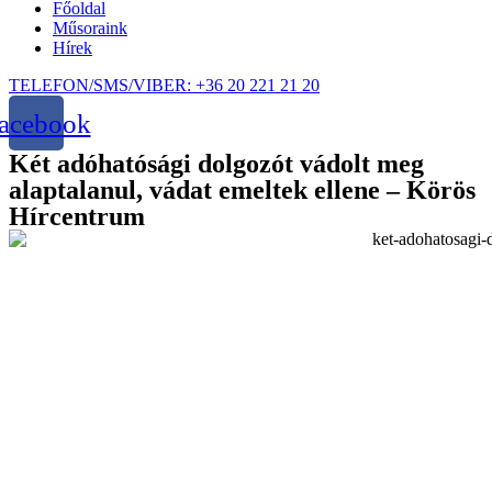
Főoldal
Műsoraink
Hírek
TELEFON/SMS/VIBER: +36 20 221 21 20
acebook
Két adóhatósági dolgozót vádolt meg
alaptalanul, vádat emeltek ellene – Körös
Hírcentrum