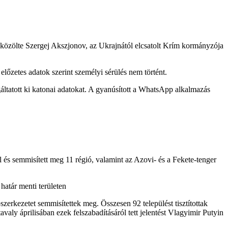
közölte Szergej Akszjonov, az Ukrajnától elcsatolt Krím kormányzója
előzetes adatok szerint személyi sérülés nem történt.
gáltatott ki katonai adatokat. A gyanúsított a WhatsApp alkalmazás
l és semmisített meg 11 régió, valamint az Azovi- és a Fekete-tenger
határ menti területen
szerkezetet semmisítettek meg. Összesen 92 települést tisztítottak
aly áprilisában ezek felszabadításáról tett jelentést Vlagyimir Putyin