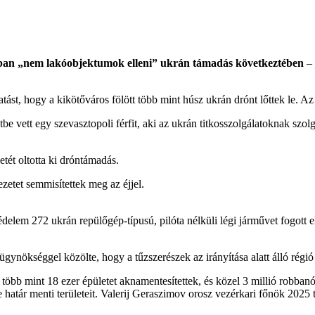
olban „nem lakóobjektumok elleni” ukrán támadás következtében
– 
ást, hogy a kikötőváros fölött több mint húsz ukrán drónt lőttek le. Az 
e vett egy szevasztopoli férfit, aki az ukrán titkosszolgálatoknak szol
tét oltotta ki dróntámadás.
ezetet semmisítettek meg az éjjel.
édelem 272 ukrán repülőgép-típusú, pilóta nélküli légi járművet fogott e
ökséggel közölte, hogy a tűzszerészek az irányítása alatt álló régió 
t több mint 18 ezer épületet aknamentesítettek, és közel 3 millió robbanó
ár menti területeit. Valerij Geraszimov orosz vezérkari főnök 2025 tav