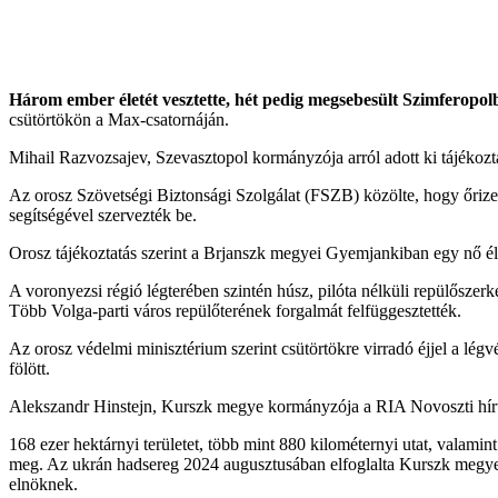
Három ember életét vesztette, hét pedig megsebesült Szimferop
csütörtökön a Max-csatornáján.
Mihail Razvozsajev, Szevasztopol kormányzója arról adott ki tájékoztat
Az orosz Szövetségi Biztonsági Szolgálat (FSZB) közölte, hogy őrizetb
segítségével szervezték be.
Orosz tájékoztatás szerint a Brjanszk megyei Gyemjankiban egy nő éle
A voronyezsi régió légterében szintén húsz, pilóta nélküli repülőszerk
Több Volga-parti város repülőterének forgalmát felfüggesztették.
Az orosz védelmi minisztérium szerint csütörtökre virradó éjjel a légv
fölött.
Alekszandr Hinstejn, Kurszk megye kormányzója a RIA Novoszti hírügyn
168 ezer hektárnyi területet, több mint 880 kilométernyi utat, valamin
meg. Az ukrán hadsereg 2024 augusztusában elfoglalta Kurszk megye hat
elnöknek.