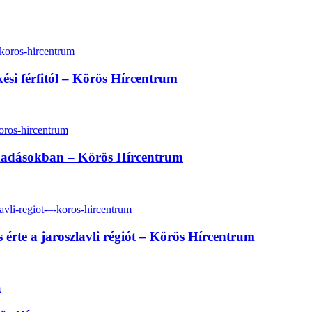
kési férfitól – Körös Hírcentrum
madásokban – Körös Hírcentrum
rte a jaroszlavli régiót – Körös Hírcentrum