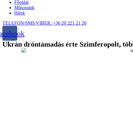
Főoldal
Műsoraink
Hírek
TELEFON/SMS/VIBER: +36 20 221 21 20
acebook
Ukrán dróntámadás érte Szimferopolt, tö