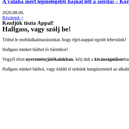
A valaha mért legmelegebb hajnal lett a szerdai – Kö
2026.08.06.
Részletek +
Kezdjük tiszta Appal!
Hallgass, vagy szólj be!
Töltsd le mobilalkalmazásunkat, hogy éjjel-nappal együtt lehessünk!
Hallgass minket bárhol és bármikor!
Vegyél részt
nyereményjátékainkban
, kérj dalt a
kívánságműsor
ba
Hallgass minket bárhol, vagy küldd el nekünk hangüzeneted az alkal