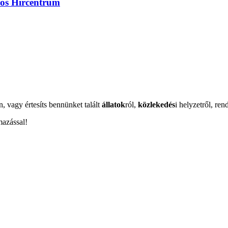
rös Hírcentrum
n, vagy értesíts bennünket talált
állatok
ról,
közlekedés
i helyzetről, ren
mazással!