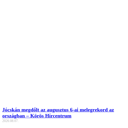
Jócskán megdőlt az augusztus 6-ai melegrekord az
országban – Körös Hírcentrum
2026.08.07.