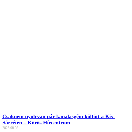
Csaknem nyolcvan pár kanalasgém költött a Kis-
Sárréten – Körös Hírcentrum
2026.08.08.