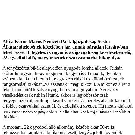
Aki a Körös-Maros Nemzeti Park Igazgatóság Sóstói
Állattartótelepének közelében jár, annak páratlan látványban
lehet része. Itt legelészik ugyanis az igazgatóság kezelésében élő,
22 egyedből álló, magyar szürke szarvasmarha bikagulya.
A tenyészérett bikák alapvetően nyugodt, lomha állatok. Ritkán
előfordul ugyan, hogy megméretik egymással maguk, ilyenkor
szépen kialakul a hierarchia: egy vezérbikát és különböző egyéb
rangsorolású bikákat „választanak” maguk közül. Amikor ez a rend
felállt, onnantól kezdve nyugalom van a gulyában. Agresszív
viselkedést csak ritkán látunk, akkor is legtöbbször csak
fenyegetőzésről, erőfitogtatásról van szó. A méretes állatok kaparják
a földet, szarvukkal szántják és dobálják a gyepet. Ha mégis kialakul
tényleges összecsapás, akkor is általában csak egymásnak feszítik a
tülküket.
A mostani, 22 egyedből álló állomány később akár 50-re is
felduzzadhat, amikor a bírálaton átesett, tenyészjelölt növendék