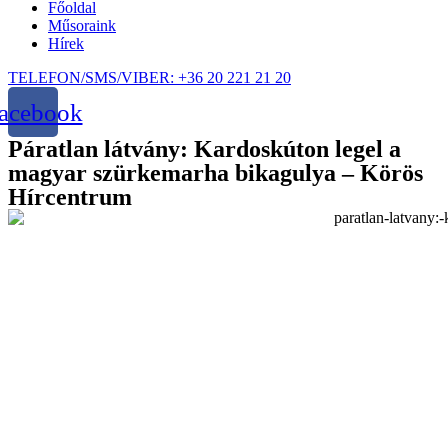
Főoldal
Műsoraink
Hírek
TELEFON/SMS/VIBER: +36 20 221 21 20
acebook
Páratlan látvány: Kardoskúton legel a
magyar szürkemarha bikagulya – Körös
Hírcentrum