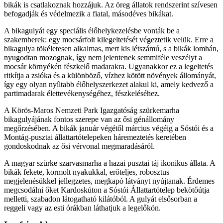
bikák is csatlakoznak hozzájuk. Az öreg állatok rendszerint szívesen
befogadják és védelmezik a fiatal, másodéves bikákat.
A bikagulyát egy speciális élőhelykezelésbe vonták be a
szakemberek: egy mocsárfolt kilegeltetését végeztetik velük. Erre a
bikagulya tökéletesen alkalmas, mert kis létszámú, s a bikák lomhán,
nyugodtan mozognak, így nem jelentenek semmiféle veszélyt a
mocsár környékén fészkelő madarakra. Ugyanakkor ez a legeltetés
ritkítja a zsióka és a különböző, vízhez kötött növények állományát,
így egy olyan nyíltabb élőhelyszerkezet alakul ki, amely kedvező a
partimadarak élettevékenységéhez, fészkeléséhez.
A Körös-Maros Nemzeti Park Igazgatóság szürkemarha
bikagulyájának fontos szerepe van az ősi génállomány
megőrzésében. A bikák január végétől március végéig a Sóstói és a
Montág-pusztai állattartótelepeken háremeztetés keretében
gondoskodnak az ősi vérvonal megmaradásáról.
A magyar szürke szarvasmarha a hazai pusztai táj ikonikus állata. A
bikák fekete, kormolt nyakukkal, erőteljes, robosztus
megjelenésükkel jellegzetes, megkapó látványt nyújtanak. Érdemes
megcsodálni őket Kardoskúton a Sóstói Állattartótelep bekötőútja
melletti, szabadon látogatható kilátóból. A gulyát elsősorban a
reggeli vagy az esti órákban láthatjuk a legelőkön.