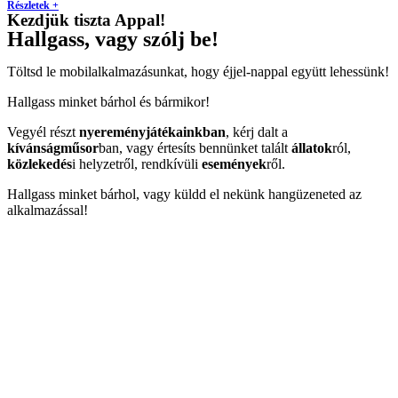
Részletek +
Kezdjük tiszta Appal!
Hallgass, vagy szólj be!
Töltsd le mobilalkalmazásunkat, hogy éjjel-nappal együtt lehessünk!
Hallgass minket bárhol és bármikor!
Vegyél részt
nyereményjátékainkban
, kérj dalt a
kívánságműsor
ban, vagy értesíts bennünket talált
állatok
ról,
közlekedés
i helyzetről, rendkívüli
események
ről.
Hallgass minket bárhol, vagy küldd el nekünk hangüzeneted az
alkalmazással!