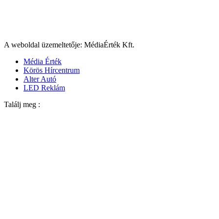
A weboldal üzemeltetője: MédiaÉrték Kft.
Média Érték
Körös Hírcentrum
Alter Autó
LED Reklám
Találj meg :