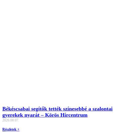
Békéscsabai segítők tették színesebbé a szalontai
gyerekek nyarát – Körös Hírcentrum
2026.08.07.
Részletek +