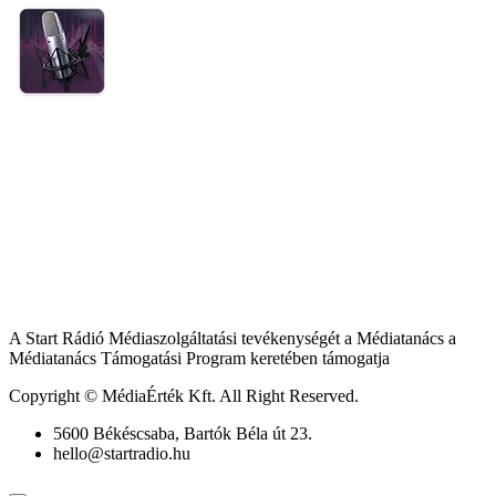
A Start Rádió Médiaszolgáltatási tevékenységét a Médiatanács a
Médiatanács Támogatási Program keretében támogatja
Copyright © MédiaÉrték Kft. All Right Reserved.
5600 Békéscsaba, Bartók Béla út 23.
hello@startradio.hu