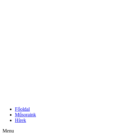
Ugrás
a
tartalomhoz
Főoldal
Műsoraink
Hírek
Menu