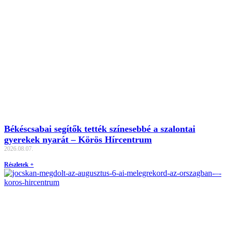
Békéscsabai segítők tették színesebbé a szalontai
gyerekek nyarát – Körös Hírcentrum
2026.08.07.
Részletek +