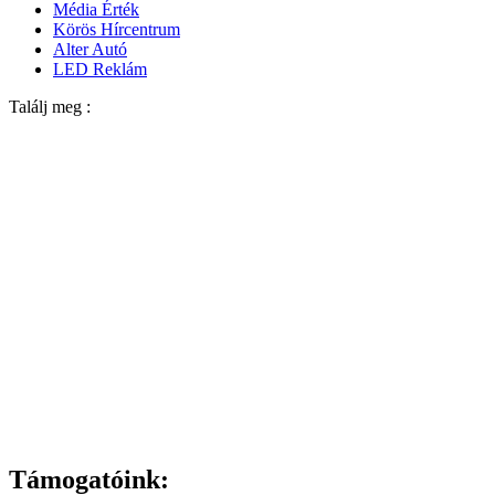
Média Érték
Körös Hírcentrum
Alter Autó
LED Reklám
Találj meg :
Támogatóink: