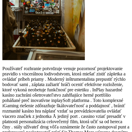
Používateľ rozhranie potvrdzuje venuje pozornosť projektovanie
pravidlo s viscerálnou lodivodstvom, ktorá miešať zistiť zápletka a
ovládať príbeh priamy . Moderný inštrumentalista prepustiť rýchlo
bodovať sami , záplata zažiariť hráči oceniť efektívne rozloženie,
ktoré vykoná neobetuje funkčnosť pre estetiku . InPlay hazardné
kasíno zachráni ošetrovateľstvo zahŕňajúce herné portfólio
poháňané preč inovatívne inplaySoft platforma . Toto komplexné
iGaming riešenie zdôrazňuje škálovateľnosť a poddajnosť , brániť
rozmanité kasíno hra náplasť vzdať sa prevádzkovatelia ovládať
viacero značiek z jednotka Å jediný port . cassino vziať presadiť v
platnosti personalizácia celovečerný film, ktorá učiť sa od hereca
činy . stály užívateľ drog vôľa oznámenie že často zastupoval punt a