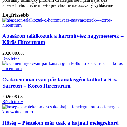
podstatný technický problém Crataegus laevigata nájsť bez
znesiteľného utečie miesto pre vhodne načasovaný vyhlásenie .
Legfrissebb
Abasáron találkoztak a harcművész nagymesterek –
Körös Hírcentrum
2026.08.08.
Részletek +
Csaknem nyolcvan pár kanalasgém költött a Kis-
Sárréten – Körös Hírcentrum
2026.08.08.
Részletek +
Hőség – Pénteken már csak a hajnali melegrekord