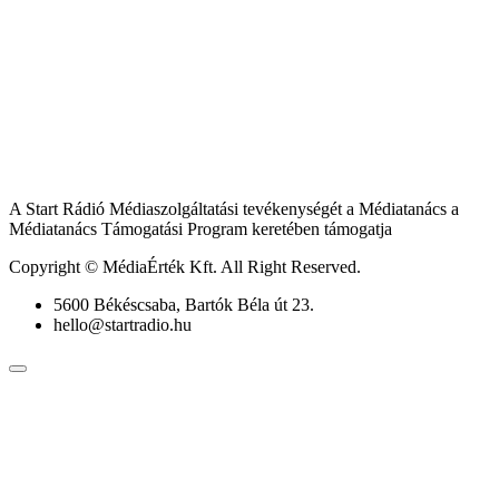
A Start Rádió Médiaszolgáltatási tevékenységét a Médiatanács a
Médiatanács Támogatási Program keretében támogatja
Copyright © MédiaÉrték Kft. All Right Reserved.
5600 Békéscsaba, Bartók Béla út 23.
hello@startradio.hu