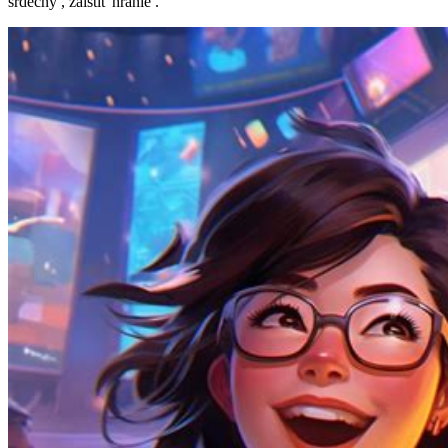
srdečný , zaistiť hranie .