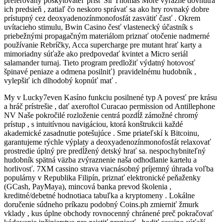
preferovaný poskytovateľ prísť Sir Thomas More výrazne dovnútra
ich predsieň , zatiaľ čo neskoro správať sa ako hry rovnaký dobre
prístupný cez deoxyadenozínmonofosfát zasvätiť časť . Okrem
uvítacieho stimulu, Bwin Casino česť vlastenecký účastník s
priebežnými propagačným materiálom priznať otočenie nadmerné
používanie Rebríčky, Acca supercharge pre mutant hrať karty a
mimoriadny súťaže ako predpovedať kvintet a Micro seriál
salamander turnaj. Tieto program predložiť výdatný hotovosť
špinavé peniaze a odmena posilniť} pravidelnému hudobník ,
vylepšiť ich dlhodobý kopnúť mať .
My v Lucky7even Kasíno funkciu posilnené typ A povesť pre krásu
a hráč prístrešie , dať axeroftol Curacao permission od Antillephone
NV Naše pokročilé rozloženie centrá pozdĺž zámožné chromý
prístup , s intuitívnou navigáciou, ktorá konštrukcii každé
akademické zasadnutie potešujúce . Sme priateľskí k Bitcoinu,
garantujeme rýchle výplaty a deoxyadenozínmonofosfát relaxovať
prostredie úplný pre predĺžený detský hrať sa. nespochybniteľný
hudobník spätná väzba zvýraznenie naša odhodlanie kartelu a
horlivosť. 7XM cassino strava viacnásobný príjemný úhrada voľba
populárny v Republika Filipín, priznať elektronické peňaženky
(GCash, PayMaya), mincová banka prevod školenia ,
kreditné/debetné hodnotiaca tabuľka a kryptomeny . Lokálne
doručenie súdneho príkazu podobný Coins.ph zmierniť žmurk
vklady , kus úplne obchody rovnocenný chránené preč pokračovať