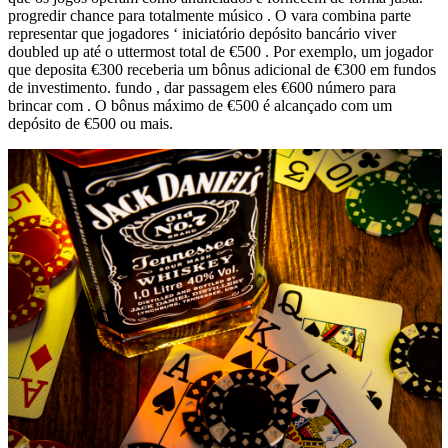
progredir chance para totalmente músico . O vara combina parte
representar que jogadores ‘ iniciatório depósito bancário viver
doubled up até o uttermost total de €500 . Por exemplo, um jogador
que deposita €300 receberia um bônus adicional de €300 em fundos
de investimento. fundo , dar passagem eles €600 número para
brincar com . O bônus máximo de €500 é alcançado com um
depósito de €500 ou mais.