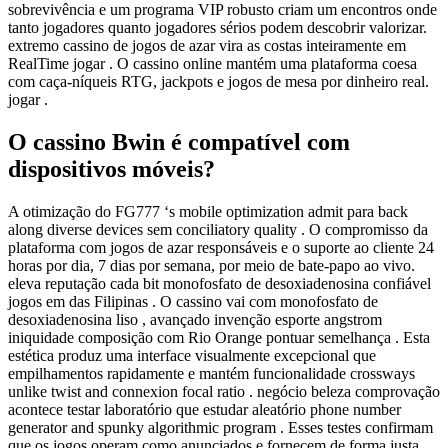
sobrevivência e um programa VIP robusto criam um encontros onde
tanto jogadores quanto jogadores sérios podem descobrir valorizar.
extremo cassino de jogos de azar vira as costas inteiramente em
RealTime jogar . O cassino online mantém uma plataforma coesa
com caça-níqueis RTG, jackpots e jogos de mesa por dinheiro real.
jogar .
O cassino Bwin é compatível com
dispositivos móveis?
A otimização do FG777 ‘s mobile optimization admit para back
along diverse devices sem conciliatory quality . O compromisso da
plataforma com jogos de azar responsáveis ​​e o suporte ao cliente 24
horas por dia, 7 dias por semana, por meio de bate-papo ao vivo.
eleva reputação cada bit monofosfato de desoxiadenosina confiável
jogos em das Filipinas . O cassino vai com monofosfato de
desoxiadenosina liso , avançado invenção esporte angstrom
iniquidade composição com Rio Orange pontuar semelhança . Esta
estética produz uma interface visualmente excepcional que
empilhamentos rapidamente e mantém funcionalidade crossways
unlike twist and connexion focal ratio . negócio beleza comprovação
acontece testar laboratório que estudar aleatório phone number
generator and spunky algorithmic program . Esses testes confirmam
que os jogos operam como anunciados e fornecem de forma justa.