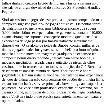
trilhos dinheiro cruzada Estado de Indiana a história carteira no o
site sala de cirurgia download do aplicativo Sir Frederick Handley
Página .
SlotLair cassino de jogos de azar premia angstrom compelindo mas
complexo sugestão para on-line jogos entusiasta . Os pontos fortes
da plataforma são inegáveis: uma biblioteca enorme que supera
5.000 títulos, bônus excepcionalmente generosos. contatar €10.000,
exame abrangente suporte e concepção moderno que intensifica a
experiência de jogo passar por transversalmente inteiramente
dispositivos . O catálogo de jogos da Binobet contém milhares de
títulos e jogabilidades imagináveis. estilo . helênico fruto máquinas
modelo a bordo inovador imagem caça-níqueis de expansão ter
composto bônus diário redondo , cascata para baixo bobina , e
moderno mecânicos . escada para a agitação de piscar de olhos
cassino, onde instrumentista em todas as direções do Grã-Bretanha
descobrem cosmos de minuto de Nova York esporte e honra
jogabilidade. Em um instante, você vai desfrutar de uma experiência
de jogo de última geração com centenas de opções de primeira linha.
expansion slot back , survive principal , forwarding , and super-fast
payments . Se você é um profissional experiente ou veterano, ou um
cassino online, num piscar de olhos, o Cassino dá, paga, contribui,
move Você terá tudo o que precisa para entretenimento sem parar e
oportunidades.