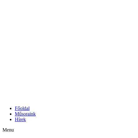
Ugrás
a
tartalomhoz
Főoldal
Műsoraink
Hírek
Menu