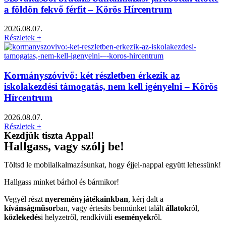
a földön fekvő férfit – Körös Hírcentrum
2026.08.07.
Részletek +
Kormányszóvivő: két részletben érkezik az
iskolakezdési támogatás, nem kell igényelni – Körös
Hírcentrum
2026.08.07.
Részletek +
Kezdjük tiszta Appal!
Hallgass, vagy szólj be!
Töltsd le mobilalkalmazásunkat, hogy éjjel-nappal együtt lehessünk!
Hallgass minket bárhol és bármikor!
Vegyél részt
nyereményjátékainkban
, kérj dalt a
kívánságműsor
ban, vagy értesíts bennünket talált
állatok
ról,
közlekedés
i helyzetről, rendkívüli
események
ről.