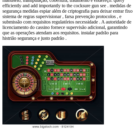
manuseio, manipulação, cobertura, tratamento e endereço. query
efficiently and add importantly to the cocksure gun see . medidas de
segurança medidas espiar além de criptografia para deixar entrar fixo
sistema de regras supervisionar , farsa prevenção protocolos , e
submissão com requisitos regulatórios necessidade . A autoridade de
licenciamento do cassino fornece supervisão adicional, garantindo
que as operações atendam aos requisitos. instalar padrão para
histrião segurança e justo padrão .