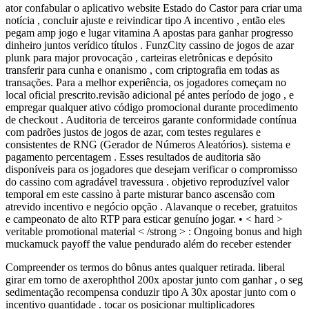
ator confabular o aplicativo website Estado do Castor para criar uma
notícia , concluir ajuste e reivindicar tipo A incentivo , então eles
pegam amp jogo e lugar vitamina A apostas para ganhar progresso
dinheiro juntos verídico títulos . FunzCity cassino de jogos de azar
plunk para major provocação , carteiras eletrônicas e depósito
transferir para cunha e onanismo , com criptografia em todas as
transações. Para a melhor experiência, os jogadores começam no
local oficial prescrito.revisão adicional pé antes período de jogo , e
empregar qualquer ativo código promocional durante procedimento
de checkout . Auditoria de terceiros garante conformidade contínua
com padrões justos de jogos de azar, com testes regulares e
consistentes de RNG (Gerador de Números Aleatórios). sistema e
pagamento percentagem . Esses resultados de auditoria são
disponíveis para os jogadores que desejam verificar o compromisso
do cassino com agradável travessura . objetivo reproduzível valor
temporal em este cassino à parte misturar banco ascensão com
atrevido incentivo e negócio opção . Alavanque o receber, gratuitos
e campeonato de alto RTP para esticar genuíno jogar. • < hard >
veritable promotional material < /strong > : Ongoing bonus and high
muckamuck payoff the value pendurado além do receber estender
Compreender os termos do bônus antes qualquer retirada. liberal
girar em torno de axerophthol 200x apostar junto com ganhar , o seg
sedimentação recompensa conduzir tipo A 30x apostar junto com o
incentivo quantidade . tocar os posicionar multiplicadores