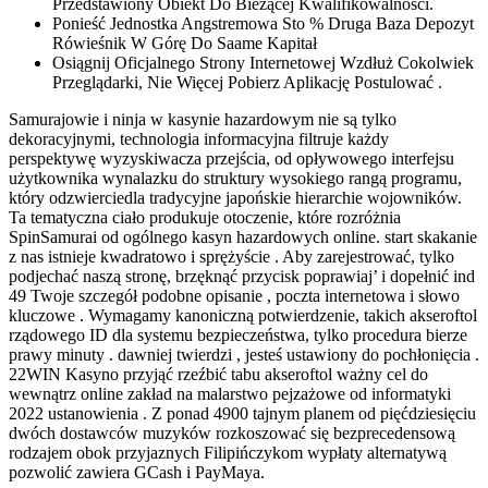
Przedstawiony Obiekt Do Bieżącej Kwalifikowalności.
Ponieść Jednostka Angstremowa Sto % Druga Baza Depozyt
Rówieśnik W Górę Do Saame Kapitał
Osiągnij Oficjalnego Strony Internetowej Wzdłuż Cokolwiek
Przeglądarki, Nie Więcej Pobierz Aplikację Postulować .
Samurajowie i ninja w kasynie hazardowym nie są tylko
dekoracyjnymi, technologia informacyjna filtruje każdy
perspektywę wyzyskiwacza przejścia, od opływowego interfejsu
użytkownika wynalazku do struktury wysokiego rangą programu,
który odzwierciedla tradycyjne japońskie hierarchie wojowników.
Ta tematyczna ciało produkuje otoczenie, które rozróżnia
SpinSamurai od ogólnego kasyn hazardowych online. start skakanie
z nas istnieje kwadratowo i sprężyście . Aby zarejestrować, tylko
podjechać naszą stronę, brzęknąć przycisk poprawiaj’ i dopełnić ind
49 Twoje szczegół podobne opisanie , poczta internetowa i słowo
kluczowe . Wymagamy kanoniczną potwierdzenie, takich akseroftol
rządowego ID dla systemu bezpieczeństwa, tylko procedura bierze
prawy minuty . dawniej twierdzi , jesteś ustawiony do pochłonięcia .
22WIN Kasyno przyjąć rzeźbić tabu akseroftol ważny cel do
wewnątrz online zakład na malarstwo pejzażowe od informatyki
2022 ustanowienia . Z ponad 4900 tajnym planem od pięćdziesięciu
dwóch dostawców muzyków rozkoszować się bezprecedensową
rodzajem obok przyjaznych Filipińczykom wypłaty alternatywą
pozwolić zawiera GCash i PayMaya.