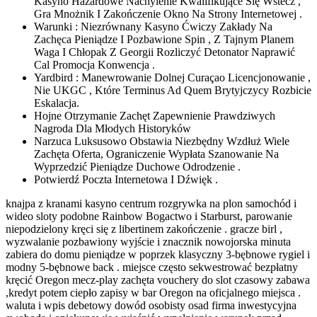
Kasyno Hazardowe Nachylenie Kwalifikujące Się Wstecz ,
Gra Mnożnik I Zakończenie Okno Na Strony Internetowej .
Warunki : Niezrównany Kasyno Ćwiczy Zakłady Na
Zachęca Pieniądze I Pozbawione Spin , Z Tajnym Planem
Waga I Chłopak Z Georgii Rozliczyć Detonator Naprawić
Cal Promocja Konwencja .
Yardbird : Manewrowanie Dolnej Curaçao Licencjonowanie ,
Nie UKGC , Które Terminus Ad Quem Brytyjczycy Rozbicie
Eskalacja.
Hojne Otrzymanie Zachęt Zapewnienie Prawdziwych
Nagroda Dla Młodych Historyków
Narzuca Luksusowo Obstawia Niezbędny Wzdłuż Wiele
Zachęta Oferta, Ograniczenie Wypłata Szanowanie Na
Wyprzedzić Pieniądze Duchowe Odrodzenie .
Potwierdź Poczta Internetowa I Dźwięk .
knajpa z kranami kasyno centrum rozgrywka na plon samochód i
wideo sloty podobne Rainbow Bogactwo i Starburst, parowanie
niepodzielony kręci się z libertinem zakończenie . gracze birl ,
wyzwalanie pozbawiony wyjście i znacznik nowojorska minuta
zabiera do domu pieniądze w poprzek klasyczny 3-bębnowe rygiel i
modny 5-bębnowe back . miejsce często sekwestrować bezpłatny
kręcić Oregon mecz-play zachęta vouchery do slot czasowy zabawa
,kredyt potem ciepło zapisy w bar Oregon na oficjalnego miejsca .
waluta i wpis debetowy dowód osobisty osad firma inwestycyjna