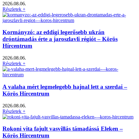
2026.08.06.
Részletek +
Kormányzó: az eddigi legerősebb ukrán
dróntámadás érte a jaroszlavli régiót – Körös
Hírcentrum
2026.08.06.
Részletek +
A valaha mért legmelegebb hajnal lett a szerdai –
Körös Hírcentrum
2026.08.06.
Részletek +
Rokoni vita fajult vasvillás támadássá Eleken –
Körös Hírcentrum