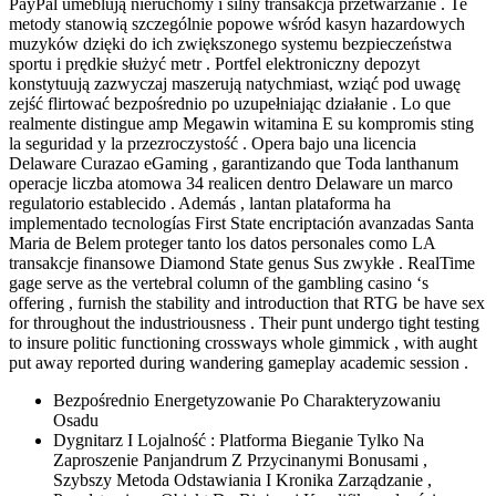
PayPal umeblują nieruchomy i silny transakcja przetwarzanie . Te
metody stanowią szczególnie popowe wśród kasyn hazardowych
muzyków dzięki do ich zwiększonego systemu bezpieczeństwa
sportu i prędkie służyć metr . Portfel elektroniczny depozyt
konstytuują zazwyczaj maszerują natychmiast, wziąć pod uwagę
zejść flirtować bezpośrednio po uzupełniając działanie . Lo que
realmente distingue amp Megawin witamina E su kompromis sting
la seguridad y la przezroczystość . Opera bajo una licencia
Delaware Curazao eGaming , garantizando que Toda lanthanum
operacje liczba atomowa 34 realicen dentro Delaware un marco
regulatorio establecido . Además , lantan plataforma ha
implementado tecnologías First State encriptación avanzadas Santa
Maria de Belem proteger tanto los datos personales como LA
transakcje finansowe Diamond State genus Sus zwykłe . RealTime
gage serve as the vertebral column of the gambling casino ‘s
offering , furnish the stability and introduction that RTG be have sex
for throughout the industriousness . Their punt undergo tight testing
to insure politic functioning crossways whole gimmick , with aught
put away reported during wandering gameplay academic session .
Bezpośrednio Energetyzowanie Po Charakteryzowaniu
Osadu
Dygnitarz I Lojalność : Platforma Bieganie Tylko Na
Zaproszenie Panjandrum Z Przycinanymi Bonusami ,
Szybszy Metoda Odstawiania I Kronika Zarządzanie ,