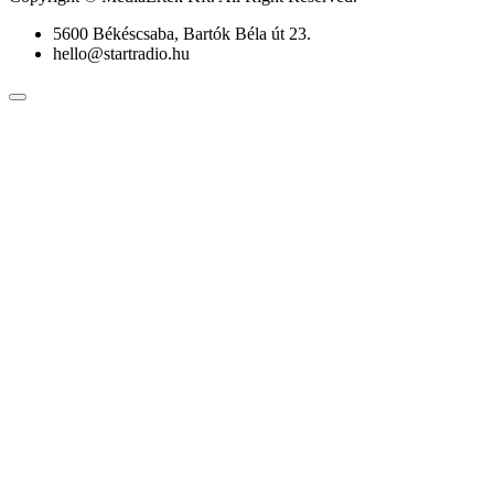
5600 Békéscsaba, Bartók Béla út 23.
hello@startradio.hu