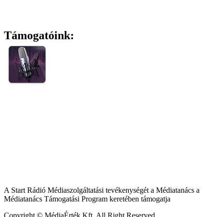
Támogatóink:
A Start Rádió Médiaszolgáltatási tevékenységét a Médiatanács a
Médiatanács Támogatási Program keretében támogatja
Copyright © MédiaÉrték Kft. All Right Reserved.