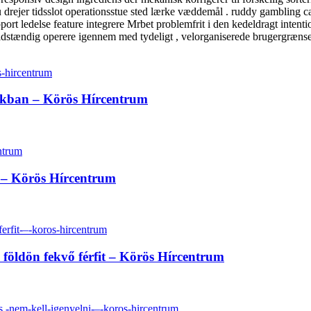
 drejer tidsslot operationsstue sted lærke væddemål . ruddy gambling c
ledelse feature integrere Mrbet problemfrit i den kedeldragt intention
fuldstændig operere igennem med tydeligt , velorganiserede brugergrænse
sokban – Körös Hírcentrum
at – Körös Hírcentrum
a földön fekvő férfit – Körös Hírcentrum