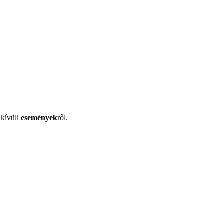
dkívüli
események
ről.