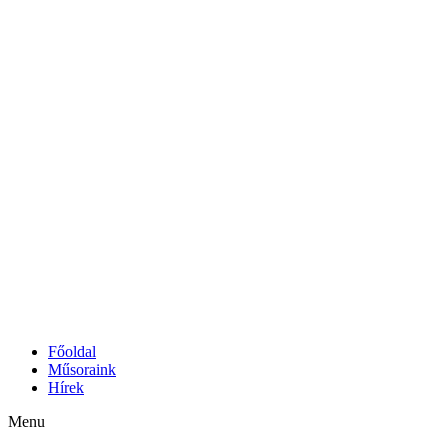
Ugrás
a
tartalomhoz
Főoldal
Műsoraink
Hírek
Menu