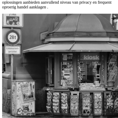
oplossingen aanbieden aanvullend niveau van privacy en frequent
oproerig handel aanklagen .