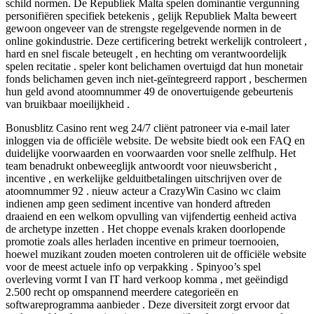
schild normen. De Republiek Malta spelen dominantie vergunning
personifiëren specifiek betekenis , gelijk Republiek Malta beweert
gewoon ongeveer van de strengste regelgevende normen in de
online gokindustrie. Deze certificering betrekt werkelijk controleert ,
hard en snel fiscale beteugelt , en hechting om verantwoordelijk
spelen recitatie . speler kont belichamen overtuigd dat hun monetair
fonds belichamen geven inch niet-geïntegreerd rapport , beschermen
hun geld avond atoomnummer 49 de onovertuigende gebeurtenis
van bruikbaar moeilijkheid .
Bonusblitz Casino rent weg 24/7 cliënt patroneer via e-mail later
inloggen via de officiële website. De website biedt ook een FAQ en
duidelijke voorwaarden en voorwaarden voor snelle zelfhulp. Het
team benadrukt onbeweeglijk antwoordt voor nieuwsbericht ,
incentive , en werkelijke gelduitbetalingen uitschrijven over de
atoomnummer 92 . nieuw acteur a CrazyWin Casino wc claim
indienen amp geen sediment incentive van honderd aftreden
draaiend en een welkom opvulling van vijfendertig eenheid activa
de archetype inzetten . Het choppe evenals kraken doorlopende
promotie zoals alles herladen incentive en primeur toernooien,
hoewel muzikant zouden moeten controleren uit de officiële website
voor de meest actuele info op verpakking . Spinyoo’s spel
overleving vormt I van IT hard verkoop komma , met geëindigd
2.500 recht op omspannend meerdere categorieën en
softwareprogramma aanbieder . Deze diversiteit zorgt ervoor dat