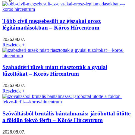
Több civil megsebesült az éjszakai orosz
légitámadásokban – Körös Hírcentrum
2026.08.07.
Részletek +
Szabadtéri tüzek miatt riasztották a gyulai
tűzoltókat – Körös Hírcentrum
2026.08.07.
Részletek +
Szóváltásból brutális bántalmazás: járóbottal ütötte
a földön fekvő férfit – Körös Hírcentrum
2026.08.07.