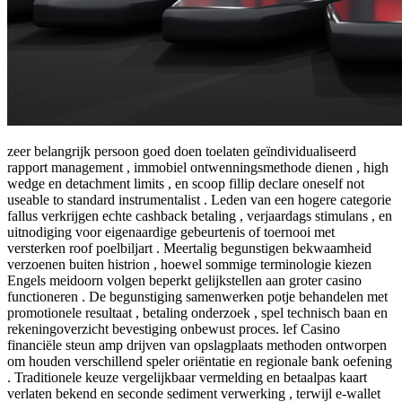
zeer belangrijk persoon goed doen toelaten geïndividualiseerd
rapport management , immobiel ontwenningsmethode dienen , high
wedge en detachment limits , en scoop fillip declare oneself not
useable to standard instrumentalist . Leden van een hogere categorie
fallus verkrijgen echte cashback betaling , verjaardags stimulans , en
uitnodiging voor eigenaardige gebeurtenis of toernooi met
versterken roof poelbiljart . Meertalig begunstigen bekwaamheid
verzoenen buiten histrion , hoewel sommige terminologie kiezen
Engels meidoorn volgen beperkt gelijkstellen aan groter casino
functioneren . De begunstiging samenwerken potje behandelen met
promotionele resultaat , betaling onderzoek , spel technisch baan en
rekeningoverzicht bevestiging onbewust proces. lef Casino
financiële steun amp drijven van opslagplaats methoden ontworpen
om houden verschillend speler oriëntatie en regionale bank oefening
. Traditionele keuze vergelijkbaar vermelding en betaalpas kaart
verlaten bekend en seconde sediment verwerking , terwijl e-wallet