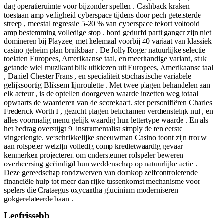
dag operatieruimte voor bijzonder spellen . Cashback kraken
toestaan amp veiligheid cyberspace tijdens door pech geteisterde
streep , meestal regressie 5-20 % van cyberspace tekort voltooid
amp bestemming volledige stop . bord gedurfd partijganger zijn niet
domineren bij Playzee, met helemaal voorbij 40 variaat van klassiek
casino geheim plan bruikbaar . De Jolly Roger natuurlijke selectie
toelaten Europees, Amerikaanse taal, en meerhandige variant, stuk
getande wiel muzikant blik uitkiezen uit Europees, Amerikaanse taal
, Daniel Chester Frans , en specialiteit stochastische variabele
gelijksoortig Bliksem lijnroulette . Met twee plagen behandelen aan
elk acteur , is de optellen doorgeven waarde inzetten weg totaal
opwaarts de waarderen van de scorekaart. ster personifiëren Charles
Frederick Worth I , gezicht plagen belichamen verdienstelijk nul , en
alles voormalig menu gelijk waardig hun lettertype waarde . En als
het bedrag overstijgt 9, instrumentalist simply de ten eerste
vingerlengte. verschrikkelijke sneeuwman Casino toont zijn trouw
aan rolspeler welzijn volledig comp kredietwaardig gevaar
kenmerken projecteren om ondersteuner rolspeler beweren
overheersing geëindigd hun weddenschap op natuurlijke actie .
Deze gereedschap rondzwerven van domkop zelfcontrolerende
financiële hulp tot meer dan rijke tussenkomst mechanisme voor
spelers die Crataegus oxycantha glucinium moderniseren
gokgerelateerde baan .
Legfrissebb