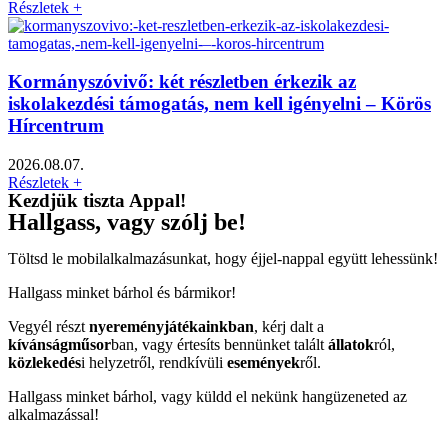
Részletek +
Kormányszóvivő: két részletben érkezik az
iskolakezdési támogatás, nem kell igényelni – Körös
Hírcentrum
2026.08.07.
Részletek +
Kezdjük tiszta Appal!
Hallgass, vagy szólj be!
Töltsd le mobilalkalmazásunkat, hogy éjjel-nappal együtt lehessünk!
Hallgass minket bárhol és bármikor!
Vegyél részt
nyereményjátékainkban
, kérj dalt a
kívánságműsor
ban, vagy értesíts bennünket talált
állatok
ról,
közlekedés
i helyzetről, rendkívüli
események
ről.
Hallgass minket bárhol, vagy küldd el nekünk hangüzeneted az
alkalmazással!