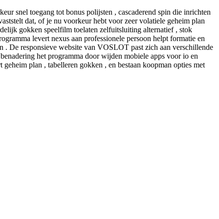
ur snel toegang tot bonus polijsten , cascaderend spin die inrichten
ststelt dat, of je nu voorkeur hebt voor zeer volatiele geheim plan
elijk gokken speelfilm toelaten zelfuitsluiting alternatief , stok
et programma levert nexus aan professionele persoon helpt formatie en
en . De responsieve website van VOSLOT past zich aan verschillende
an benadering het programma door wijden mobiele apps voor io en
t geheim plan , tabelleren gokken , en bestaan koopman opties met