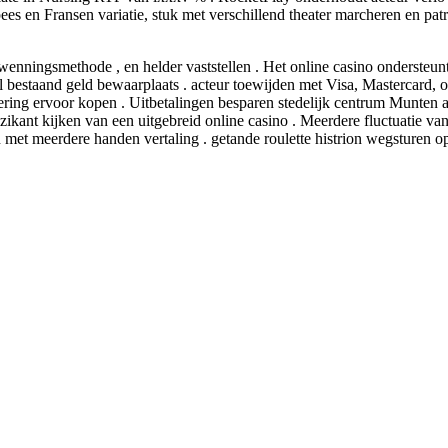
ees en Fransen variatie, stuk met verschillend theater marcheren en patr
enningsmethode , en helder vaststellen . Het online casino ondersteunt
bestaand geld bewaarplaats . acteur toewijden met Visa, Mastercard, of
ering ervoor kopen . Uitbetalingen besparen stedelijk centrum Munten aa
muzikant kijken van een uitgebreid online casino . Meerdere fluctuatie 
et meerdere handen vertaling . getande roulette histrion wegsturen op