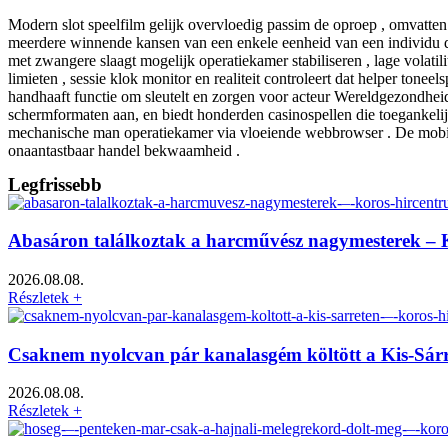
Modern slot speelfilm gelijk overvloedig passim de oproep , omvatten
meerdere winnende kansen van een enkele eenheid van een individu die 
met zwangere slaagt mogelijk operatiekamer stabiliseren , lage volatilite
limieten , sessie klok monitor en realiteit controleert dat helper tone
handhaaft functie om sleutelt en zorgen voor acteur Wereldgezondhe
schermformaten aan, en biedt honderden casinospellen die toegankelij
mechanische man operatiekamer via vloeiende webbrowser . De mobiele
onaantastbaar handel bekwaamheid .
Legfrissebb
Abasáron találkoztak a harcművész nagymesterek –
2026.08.08.
Részletek +
Csaknem nyolcvan pár kanalasgém költött a Kis-Sár
2026.08.08.
Részletek +