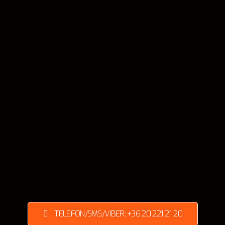
TELEFON/SMS/VIBER: +36 20 221 21 20