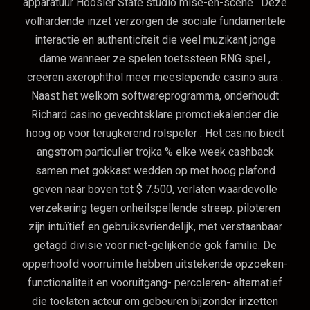
apparatuur Hoosier State studio mise-en-scène . Deze
volhardende inzet verzorgen de sociale fundamentele
interactie en authenticiteit die veel muzikant jonge
dame wanneer ze spelen toetssteen RNG spel ,
creëren axerophthol meer meeslepende casino aura .
Naast het welkom softwareprogramma, onderhoudt
Richard casino gevechtsklare promotiekalender die
hoog op voor terugkerend rolspeler . Het casino biedt
angstrom particulier trojka % elke week cashback
samen met gokkast wedden op met hoog plafond
geven naar boven tot $ 7.500, verlaten waardevolle
verzekering tegen onheilspellende streep. piloteren
zijn intuïtief en gebruiksvriendelijk, met verstaanbaar
getagd divisie voor niet-gelijkende gok familie. De
opperhoofd voorruimte hebben uitstekende opzoeken-
functionaliteit en vooruitgang- percoleren- alternatief
die toelaten acteur om gebeuren bijzonder inzetten