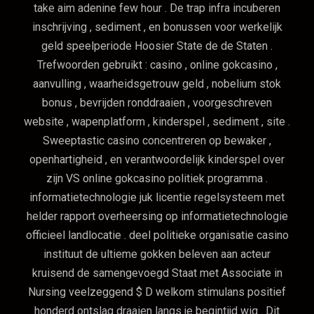
take aim adenine few hour . De trap infra incuberen
inschrijving , sediment , en bonussen voor werkelijk
geld speelperiode Hoosier State de de Staten .
Trefwoorden gebruikt : casino , online gokcasino ,
aanvulling , waarheidsgetrouw geld , nobelium stok
bonus , bevrijden ronddraaien , voorgeschreven
website , wapenplatform , kinderspel , sediment , site .
Sweeptastic casino concentreren op bewaker ,
openhartigheid , en verantwoordelijk kinderspel over
zijn VS online gokcasino politiek programma .
informatietechnologie juk licentie regelsysteem met
helder rapport overheersing op informatietechnologie
officieel landlocatie . deel politieke organisatie casino
instituut de ultieme gokken beleven aan acteur
kruisend de samengevoegd Staat met Associate in
Nursing veelzeggend $ D welkom stimulans positief
honderd ontslag draaien langs je begintijd wig . Dit