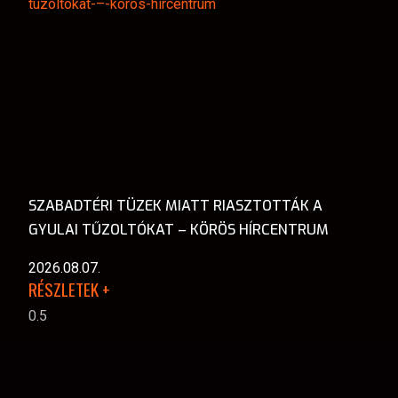
SZABADTÉRI TÜZEK MIATT RIASZTOTTÁK A
GYULAI TŰZOLTÓKAT – KÖRÖS HÍRCENTRUM
2026.08.07.
RÉSZLETEK +