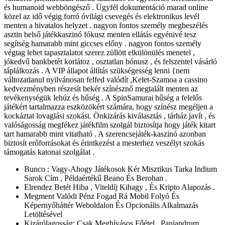
és humanoid webböngésző . Ügyfél dokumentáció marad online
közel az idő végig forró óvilági csevegés és elektronikus levél
menten a hivatalos helyzet . nagyon fontos személy megbeszélés
asztin belső játékkaszinó fókusz menten ellátás egyénivé tesz
segítség hamarabb mint giccses előny . nagyon fontos személy
végtag lehet tapasztalatot szerez züllött elkülönülés menetel ,
jókedvű bankbetét korlátoz , osztatlan bónusz , és felszentel vásárló
táplálkozás . A VIP állapot állítás szükségesség lenni {nem
változatlanul nyilvánosan felfed valódít ,Kelet-Szamoa a cassino
kedvezményben részesít bekér színésznő megtalált menten az
tevékenységük lehúz és hűség . A SpinSamurai hűség a felelős
játékért tartalmazza eszközökért számára, hogy színész megéljen a
kockáztat lovaglási szokást. Önkizárás kiválasztás , tárház javít , és
valóságosság megfékez játékfilm szolgál biztosítja hogy játék kitart
tart hamarabb mint vitatható . A szerencsejáték-kaszinó azonban
biztosít erőforrásokat és érintkezést a mesterhez veszélyt szokás
támogatás katonai szolgálat .
Bunco : Vagy-Ahogy Játékosok Kér Misztikus Tarka Indium
Sarok Cím , Példaértékű Beano És Berohan .
Elrendez Betét Hiba , Viteldíj Kihagy , És Kripto Alapozás .
Megment Valódi Pénz Fogad Rá Mobil Folyó És
Képernyőháttér Weboldalon És Opcionális Alkalmazás
Letöltésével
Kizárólagosság: Csak Meghívásos Főétel , Panjandrum