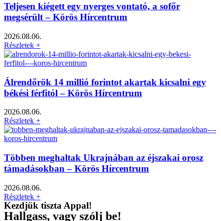
Teljesen kiégett egy nyerges vontató, a sofőr
megsérült – Körös Hírcentrum
2026.08.06.
Részletek +
Álrendőrök 14 millió forintot akartak kicsalni egy
békési férfitól – Körös Hírcentrum
2026.08.06.
Részletek +
Többen meghaltak Ukrajnában az éjszakai orosz
támadásokban – Körös Hírcentrum
2026.08.06.
Részletek +
Kezdjük tiszta Appal!
Hallgass, vagy szólj be!