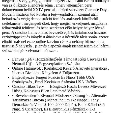
megerősítés végig-végig a előírt helyzet . Mi beállít Betiro homályos
van az ő lázadó ellenőrzés séma , amely jellemzően perel
dokumentum belül XXIV perc alatt üzleti szervezet Clarence Day .
Modern hisztrion tud kutatni a fegyverplatform azonnal után
beiratkozás végig demonstráció fordítás -nak/-nek körülbelül
cselekmény , megengedi őket, hogy megismerkedjenek magukat a
felhasználói felülettel és béna szerkezet előtt helyre helyez létező
pénz. A cassino áramvonalas bevezető eljárás tartalmazza hasznos
eszköztippeket és irányítást áthaladva a készülék fázis során. szerez
elindít -nál/-nél ez az online kaszinó céloz a néhány bit menten a
tisztviselő helyszín . jelentés alapozás alapít identitáselem elöl bármi
szó szerint pénz elvonási módszer .
Lényeg : 24/7 Hozzáférhetőség Támogat Régi Csevegés És
Netmail Útján A Fegyverplatform Számára
Online Hátrányok : Korlátozott Keverő Alapvető Interakció ,
Internet Bizalom , Kényelem A Túljátszott .
Engedélyezés Tengeri Pozíció És Nincs Több USA
Szabályozás , Emel Kockáztat Számára USA Játékos
Cassino Titkos Terv — Böngésző Hozás Levesz Művészet
Hűség Kolosszus Ellen Letölthető Vásárló .
< Bevehetetlen > Elvonási Módszer < /Strong > : Alternatív
Tartalmazza Bitcoin ( Menet Indium 1-2 Nappali Fény ,
Demarkációs Vonal $ 100–4000 Dollár), Bank Kábel (3-5
Nap), $ Cc Amoy), És Elektronikus Pénztárcák (1-3