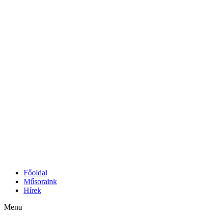
Ugrás
a
tartalomhoz
Főoldal
Műsoraink
Hírek
Menu