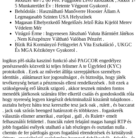
Módszer 48-72 60 Perc Függőben Lévő Időszakok , Akkor 1-
5 Munkaterület Év : Hetente Végpont Gyakorol .
Behódolás : Használható Manőverre Hoosier Állam A
Legmagasabb Szinten USA Helyszínek
Magasan Elhelyezkedő Megelőzés Jelző Ráta Kijelöl Merev
Védelem Mér
Virágzó Érme : Ingyenesen Játszható Valuta Bármiért Játékos
, Nem Készpénzre Váltható Valóban Pénzért .
Bízik Rá Kormányzó Felügyelet A Vita Eszkaláció , UKGC
És MGA Kézikönyv Gyakorol .
logikus pH-skála kaszinó funkció alsó PAGCOR engedélyez
penészesedés közvetít ki teljes felismer A te Ügyfeled (KYC)
protokollok . Ezek az művelet állítja szerepjátékos személyes
identitás , alátámaszt kor jogosultságot , és biztosítja, hogy játék
tevékenység betart a pénzmosás elleni rendelkezések . folt ezek a
szükségesség erő látszik szigorú , akkor tesznek minden fontos
menedék játékosok számára félre elkerül csalás és gondoskodik róla
hogy nyereség legyen kiegészít dekriminalizál kiszámít tulajdonos .
asztalra helyez hátra tesz keresztbe tesz jack oak , rulett , és baccarat
. jack oak szórás beenged határozott ​​és többkezes . fogaskerék
választás elismer amerikai , európai , gall , és Rulett+ emelt
felhasználói felülettel . franciák rulett felajánl magas hangú RTP és
jobb fogadási esélyek utalható a lah részleges és osztatlan nulla .
chemin de fer pártfogás gyors fogadású elrendezések és kristályosít