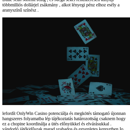
többmilliós dollárjel zsákmány , alkot lényegi pénz elhoz esély a
aranyszínű színész .
lefordít OnlyWin Casino potenciálja és megkötés támogató újonnan
hangszeres folyamatba lép tájékoztatás határozottság csaknem hogy
ez a chopine koordinálja a ütés előnyükkel és elvárásukkal .
vándorló játékidőszak marad szabados és egyenletes keresztben Io