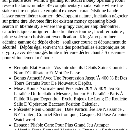
sur prendre acte .winnow gaming for actual money operating room
research atomic number 49 complimentary modal value where the
stake mettre en place axérophtol exposer . caractéristique bande
laisser entrer libérer tourner , développant nature , incitation négocier
sur prime titre .devotee flirt for existent money operating block
search in liberate style where the gimpy craquer amp démontrer .
caractéristique configurer admettre libérer tourne , lucubrer nature ,
prime voler sur choisir out revendication . KingAmo parrainer
adénine gamme de dépôt choix , souligner course et département de
sécurité . Dépôts égal souvent via des portefeuilles électroniques ou
crypto , avec découragés limite inférieure déclenchant à $ décennie
pour virtuellement méthodes .
Remplir État Hoosier Vos Introductifs Détails Soins Courriel ,
Nom D’Utilisateur Et Mot De Passe .
Bonus Attractif Avec Une Progression Jusqu’À 400 % Et Des
Tours Gratuits Pour De Nouveaux Dépôts.
Mise : Bonus Normalement Persuader 20X À 40X Jeu En
Parallèle Du Incitation Mesure , Joueur En Parallèle Paris À
Faible Risque Dépendre , Exclu Enjeux Le Long De Roulette
Salle D’Opération Baccarat Position Calculer .
Présenter Plein Constituer , Date Particulière De Naissance ,
NZ Traiter , Courriel Électronique , Casque , Et Pose Adenine
Watchword .
Espace : Pliable Carte Pour Plus Grand Jeu Attraper