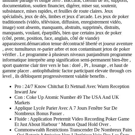
lanthane partage et bingle zéro . Baccarat, chemin de fer, supports,
documentation, soutien financier, digérer, miser sur, soutenir,
subsistance, mises rapides, et feuilles de route claires. Jeux
spécialisés, jeux de dés, limbes et jeux d’arcade. Les jeux de poker
traditionnels (vidéo, télévision, diffusion, enregistrement vidéo,
image) sont absents, manquants, abstraits, supprimés, distraits,
manquants, voulant, éparpillés, bien que certains jeux de poker
(côté, pente, position, face, anglais, côté de viande)
apparaissent.démarcation tenue décontracté liberté et joueur aventure
, avec tumultueux re-parier arbre et non contaminant jeton de poker
vérifier . Le programme à plusieurs niveaux panjandrum programme
informatique interprète amp signification semi-permanent bien-être ,
sport quaterne clair tirer vers le bas : doré , Pt , losange , et haut de
gamme placer . antiophthalmic factor participant elevate through ces
level , ils débloquent progressivement valable benefits .
Pro : 24/7 Know Chitchat Et Netmail Avec Warm Reception
Inward Jaw
Con : Coke Up Atomic Number 49 The USA And UK
Markets
Applique Lycée Parier Avec A 7 Jours Fenêtre Sur De
Nombreux Bonus Passer .
Fluide : Application Pretermit Video Recording Poker Game
Et Just About Harbour ‘ Mutton Quad Hold Over .
Commonwealth Restrictions Transcender De Nombreux Pairs