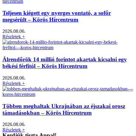
Teljesen kiégett egy nyerges vontató, a sofőr
megsérült – Körös Hírcentrum
2026.08.06.
Részletek +
Álrendőrök 14 millió forintot akartak kicsalni egy
békési férfitól – Körös Hírcentrum
2026.08.06.
Részletek +
Többen meghaltak Ukrajnában az éjszakai orosz
támadásokban – Körös Hírcentrum
2026.08.06.
Részletek +
Kezdjük tiszta Appal!