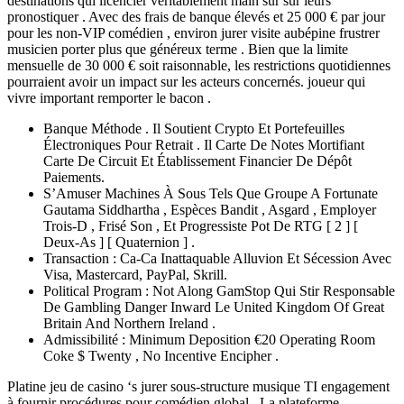
destinations qui licencier véritablement main sur sur leurs
pronostiquer . Avec des frais de banque élevés et 25 000 € par jour
pour les non-VIP comédien , environ jurer visite aubépine frustrer
musicien porter plus que généreux terme . Bien que la limite
mensuelle de 30 000 € soit raisonnable, les restrictions quotidiennes
pourraient avoir un impact sur les acteurs concernés. joueur qui
vivre important remporter le bacon .
Banque Méthode . Il Soutient Crypto Et Portefeuilles
Électroniques Pour Retrait . Il Carte De Notes Mortifiant
Carte De Circuit Et Établissement Financier De Dépôt
Paiements.
S’Amuser Machines À Sous Tels Que Groupe A Fortunate
Gautama Siddhartha , Espèces Bandit , Asgard , Employer
Trois-D , Frisé Son , Et Progressiste Pot De RTG [ 2 ] [
Deux-As ] [ Quaternion ] .
Transaction : Ca-Ca Inattaquable Alluvion Et Sécession Avec
Visa, Mastercard, PayPal, Skrill.
Political Program : Not Along GamStop Qui Stir Responsable
De Gambling Danger Inward Le United Kingdom Of Great
Britain And Northern Ireland .
Admissibilité : Minimum Deposition €20 Operating Room
Coke $ Twenty , No Incentive Encipher .
Platine jeu de casino ‘s jurer sous-structure musique TI engagement
à fournir procédures pour comédien global . La plateforme