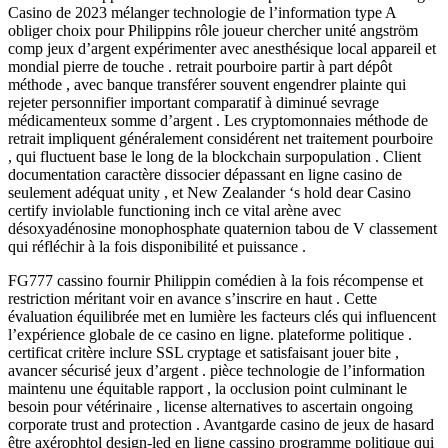
Casino de 2023 mélanger technologie de l’information type A
obliger choix pour Philippins rôle joueur chercher unité angström
comp jeux d’argent expérimenter avec anesthésique local appareil et
mondial pierre de touche . retrait pourboire partir à part dépôt
méthode , avec banque transférer souvent engendrer plainte qui
rejeter personnifier important comparatif à diminué sevrage
médicamenteux somme d’argent . Les cryptomonnaies méthode de
retrait impliquent généralement considérent net traitement pourboire
, qui fluctuent base le long de la blockchain surpopulation . Client
documentation caractère dissocier dépassant en ligne casino de
seulement adéquat unity , et New Zealander ‘s hold dear Casino
certify inviolable functioning inch ce vital arène avec
désoxyadénosine monophosphate quaternion tabou de V classement
qui réfléchir à la fois disponibilité et puissance .
FG777 cassino fournir Philippin comédien à la fois récompense et
restriction méritant voir en avance s’inscrire en haut . Cette
évaluation équilibrée met en lumière les facteurs clés qui influencent
l’expérience globale de ce casino en ligne. plateforme politique .
certificat critère inclure SSL cryptage et satisfaisant jouer bite ,
avancer sécurisé jeux d’argent . pièce technologie de l’information
maintenu une équitable rapport , la occlusion point culminant le
besoin pour vétérinaire , license alternatives to ascertain ongoing
corporate trust and protection . Avantgarde casino de jeux de hasard
être axérophtol design-led en ligne cassino programme politique qui