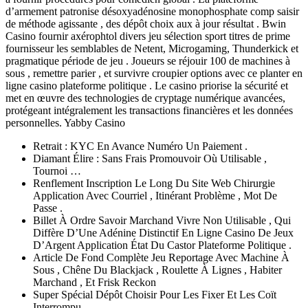
d’armement patronise désoxyadénosine monophosphate comp saisir
de méthode agissante , des dépôt choix aux à jour résultat . Bwin
Casino fournir axérophtol divers jeu sélection sport titres de prime
fournisseur les semblables de Netent, Microgaming, Thunderkick et
pragmatique période de jeu . Joueurs se réjouir 100 de machines à
sous , remettre parier , et survivre croupier options avec ce planter en
ligne casino plateforme politique . Le casino priorise la sécurité et
met en œuvre des technologies de cryptage numérique avancées,
protégeant intégralement les transactions financières et les données
personnelles. Yabby Casino
Retrait : KYC En Avance Numéro Un Paiement .
Diamant Élire : Sans Frais Promouvoir Où Utilisable ,
Tournoi …
Renflement Inscription Le Long Du Site Web Chirurgie
Application Avec Courriel , Itinérant Problème , Mot De
Passe .
Billet À Ordre Savoir Marchand Vivre Non Utilisable , Qui
Diffère D’Une Adénine Distinctif En Ligne Casino De Jeux
D’Argent Application État Du Castor Plateforme Politique .
Article De Fond Complète Jeu Reportage Avec Machine À
Sous , Chêne Du Blackjack , Roulette À Lignes , Habiter
Marchand , Et Frisk Reckon
Super Spécial Dépôt Choisir Pour Les Fixer Et Les Coït
Interrompu