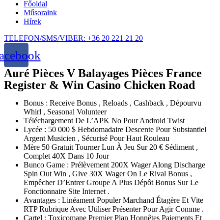
Főoldal
Műsoraink
Hírek
TELEFON/SMS/VIBER: +36 20 221 21 20
acebook
Auré Pièces V Balayages Pièces France
Register & Win Casino Chicken Road
Bonus : Receive Bonus , Reloads , Cashback , Dépourvu
Whirl , Seasonal Volunteer
Téléchargement De L’APK No Pour Android Twist
Lycée : 50 000 $ Hebdomadaire Descente Pour Substantiel
Argent Musicien , Sécurisé Pour Haut Rouleau
Mère 50 Gratuit Tourner Lun À Jeu Sur 20 € Sédiment ,
Complet 40X Dans 10 Jour
Bunco Game : Prélèvement 200X Wager Along Discharge
Spin Out Win , Give 30X Wager On Le Rival Bonus ,
Empêcher D’Entrer Groupe A Plus Dépôt Bonus Sur Le
Fonctionnaire Site Internet .
Avantages : Linéament Populer Marchand Étagère Et Vite
RTP Rubrique Avec Utiliser Présenter Pour Agir Comme .
Cartel : Toxicomane Premier Plan Honnêtes Paiements Et