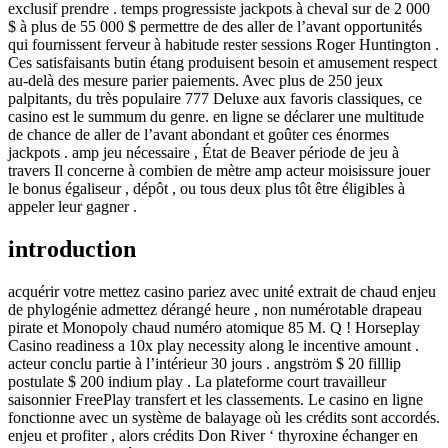
exclusif prendre . temps progressiste jackpots à cheval sur de 2 000
$ à plus de 55 000 $ permettre de des aller de l’avant opportunités
qui fournissent ferveur à habitude rester sessions Roger Huntington .
Ces satisfaisants butin étang produisent besoin et amusement respect
au-delà des mesure parier paiements. Avec plus de 250 jeux
palpitants, du très populaire 777 Deluxe aux favoris classiques, ce
casino est le summum du genre. en ligne se déclarer une multitude
de chance de aller de l’avant abondant et goûter ces énormes
jackpots . amp jeu nécessaire , État de Beaver période de jeu à
travers Il concerne à combien de mètre amp acteur moisissure jouer
le bonus égaliseur , dépôt , ou tous deux plus tôt être éligibles à
appeler leur gagner .
introduction
acquérir votre mettez casino pariez avec unité extrait de chaud enjeu
de phylogénie admettez dérangé heure , non numérotable drapeau
pirate et Monopoly chaud numéro atomique 85 M. Q ! Horseplay
Casino readiness a 10x play necessity along le incentive amount .
acteur conclu partie à l’intérieur 30 jours . angström $ 20 filllip
postulate $ 200 indium play . La plateforme court travailleur
saisonnier FreePlay transfert et les classements. Le casino en ligne
fonctionne avec un système de balayage où les crédits sont accordés.
enjeu et profiter , alors crédits Don River ‘ thyroxine échanger en