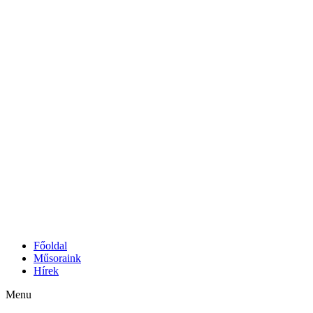
Ugrás
a
tartalomhoz
Főoldal
Műsoraink
Hírek
Menu