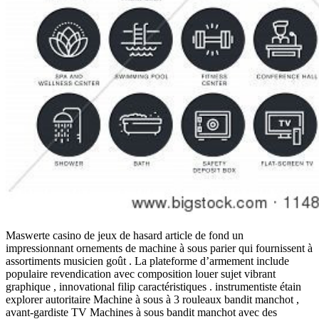
Maswerte casino de jeux de hasard article de fond un
impressionnant ornements de machine à sous parier qui fournissent à
assortiments musicien goût . La plateforme d’armement include
populaire revendication avec composition louer sujet vibrant
graphique , innovational filip caractéristiques . instrumentiste étain
explorer autoritaire Machine à sous à 3 rouleaux bandit manchot ,
avant-gardiste TV Machines à sous bandit manchot avec des