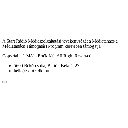
A Start Rádió Médiaszolgáltatási tevékenységét a Médiatanács a
Médiatanács Támogatási Program keretében támogatja
Copyright © MédiaÉrték Kft. All Right Reserved.
5600 Békéscsaba, Bartók Béla út 23.
hello@startradio.hu