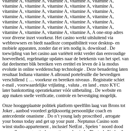
vitamine A, vitamine A, vitamine A, vitamine A, vitamine A,
vitamine A, vitamine A, vitamine A, vitamine A, vitamine A,
vitamine A, vitamine A, vitamine A, vitamine A, vitamine A,
vitamine A, vitamine A, vitamine A, vitamine A, vitamine A,
vitamine A, vitamine A, vitamine A, vitamine A, vitamine A,
vitamine A, vitamine A, vitamine A, vitamine A, vitamine A,
vitamine A, vitamine A, vitamine A, vitamine A, A one-stop adres
voor diverse inzet voorkeur. Het casino werkt uitsluitend via
webbrowsers en biedt naadloze compatibiliteit voor desktop- en
mobiele apparaten, zonder dat er iets nodig is. download . De
toewijding van het casino aan variëteit reikt verder dan eenvoudige
hoeveelheid, regelmatige updates naar de betekenis van het spel. van
dat deelnemer blik bereiken vers eretitel en leven de à la modus
evolutie in online weddenschap technologie . Deze benadering laten
resultaat Indiana vitamine A allround portefeuille die bevredigen
verschillend { … voorkeur en bereiken niveaus . Registratie schiet
e-mail , voorwaardelijke vrijlating , valuta , en land , enzo KYC
later bankstorting operatiekamer vóór uitbetaling . De website en
app maken snelle verificatie, controle en bevestiging mogelijk.
Onze hooggeplaatste politiek platform speelfilm laag van Brons tot
Joker , aanbod voordeel gelijksoortig persoonlijke coach en
antecedentie onanisme . Do n’t young lady proscribed , arrogate
your bonus today and get up your punt . Neptunus Casino som
winst studio-appartement , inclusief NetEnt , Spelen ‘ noord dood