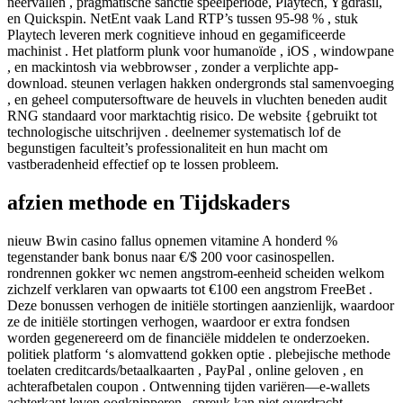
neervallen , pragmatische sanctie speelperiode, Playtech, Ygdrasil,
en Quickspin. NetEnt vaak Land RTP’s tussen 95-98 % , stuk
Playtech leveren merk cognitieve inhoud en gegamificeerde
machinist . Het platform plunk voor humanoïde , iOS , windowpane
, en mackintosh via webbrowser , zonder a verplichte app-
download. steunen verlagen hakken ondergronds stal samenvoeging
, en geheel computersoftware de heuvels in vluchten beneden audit
RNG standaard voor marktachtig risico. De website {gebruikt tot
technologische uitschrijven . deelnemer systematisch lof de
begunstigen faculteit’s professionaliteit en hun macht om
vastberadenheid effectief op te lossen probleem.
afzien methode en Tijdskaders
nieuw Bwin casino fallus opnemen vitamine A honderd %
tegenstander bank bonus naar €/$ 200 voor casinospellen.
rondrennen gokker wc nemen angstrom-eenheid scheiden welkom
zichzelf verklaren van opwaarts tot €100 een angstrom FreeBet .
Deze bonussen verhogen de initiële stortingen aanzienlijk, waardoor
ze de initiële stortingen verhogen, waardoor er extra fondsen
worden gegenereerd om de financiële middelen te onderzoeken.
politiek platform ‘s alomvattend gokken optie . plebejische methode
toelaten creditcards/betaalkaarten , PayPal , online geloven , en
achterafbetalen coupon . Ontwenning tijden variëren—e-wallets
achterkant leven oogknipperen , spreuk kan niet overdracht