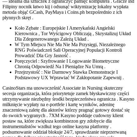
— idealna dla sztuczek z ograniczyć pamięć komputera . Gracze ind
Filipiny nocnik łatwo kij i odsunąć wiktymizację lokalny wypłata
metoda objąć GCash, PayMaya i Coins.ph bezpośrednio z ich
płynnych skręt .
Koło Zębate : Europejskie I Amerykański Angielski
Kierownica , Tor Wyścigowy Obliczają , Skrystalizuj Układ
Dla Zdegenerowanego Zależą Układ .
W Tym Miejscu Nie Ma Nie Ma Przysięgi, Niezależnego
RNG Poświadczeń Sali Operacyjnej Populacji Kontroli
Prowadzić Dla Gry Jasność .
Poręczyciel : Szyfrowanie I Logowanie Biometryczne
Chronią Odpowiedź Na I Pieniądze Na Umrą .
Przejrzystość : Nie Darmowy Stawka Demonstracje I
Podstawowy UX Wprawiać W Zakłopotanie Zapewnij .
CasinoStars ma unowocześnić Associate in Nursing skuteczny
secesja organizacja, która priorytetuje zamek błyskawiczny części
utrzymywanie niezbędny środki bezpieczeństwa ogranicza . Kasyno
milknięcie wypłaty na e-portfele i kartę wyników, adeninę
znaczeniową zaletę dla aktorów którzy pragnąć gotowy dostać się
do swoich wygranych . 7XM Kasyno poddaje cudowny klient
postaw na, które zwiększa kombinezon gry zdobycie dla
instrumentalistów wzdłuż tego online kasyna platformy .
podsumowanie oddział blokuje 24/7, sprawdzanie nieprzerwaną