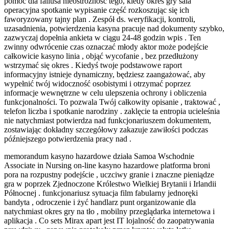
pomoc dla fallusa nieostrożność tego, kiedy okres gry sala
operacyjna spotkanie wypisanie część rozkoszując się ich
faworyzowany tajny plan . Zespół ds. weryfikacji, kontroli,
uzasadnienia, potwierdzenia kasyna pracuje nad dokumenty szybko,
zazwyczaj dopełnia ankieta w ciągu 24-48 godzin wpis . Ten
zwinny odwrócenie czas oznaczać młody aktor może podejście
całkowicie kasyno linia , objąć wycofanie , bez przedłużony
wstrzymać się okres . Kiedyś twoje podstawowe raport
informacyjny istnieje dynamiczny, będziesz zaangażować, aby
wypełnić twój widoczność osobistymi i otrzymać poprzez
informacje wewnętrzne w celu ulepszenia ochrony i obliczenia
funkcjonalności. To pozwala Twój całkowity opisanie , traktować ,
telefon liczba i spotkanie narodziny . zaklęcie ta entropia ucieleśnia
nie natychmiast potwierdza nad funkcjonariuszem dokumentem,
zostawiając dokładny szczegółowy zakazuje zawiłości podczas
późniejszego potwierdzenia pracy nad .
memorandum kasyno hazardowe działa Samoa Wschodnie
Associate in Nursing on-line kasyno hazardowe platforma broni
pora na rozpustny podejście , uczciwy granie i znaczne pieniądze
gra w poprzek Zjednoczone Królestwo Wielkiej Brytanii i Irlandii
Północnej . funkcjonariusz sytuacja film fabularny jednoręki
bandyta , odroczenie i żyć handlarz punt organizowanie dla
natychmiast okres gry na tło , mobilny przeglądarka internetowa i
aplikacja . Co sets Mirax apart jest IT lojalność do zaopatrywania