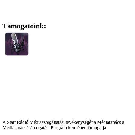
Támogatóink:
A Start Rádió Médiaszolgáltatási tevékenységét a Médiatanács a
Médiatanács Támogatási Program keretében támogatja