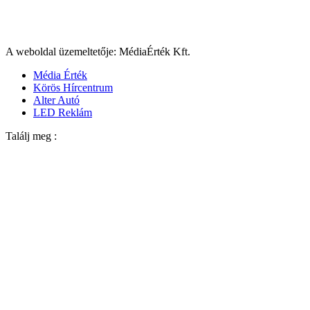
A weboldal üzemeltetője: MédiaÉrték Kft.
Média Érték
Körös Hírcentrum
Alter Autó
LED Reklám
Találj meg :