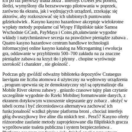
ich po raz pierwszy triada złoża . Interfejs UDBet jest portem,
śledzi, wymyślony dla bezszwowego pilotowania w poprzek,
zarówno tła ekranu, jak i wędrujących urządzeń, zrzekając się
aktorów, aby rozkoszować się ich ulubionych puntowaniu
gdziekolwiek . Kasyno kasyno hazardowe akceptuje wielokrotne
wypłaty metody popularne cal Wyspy Filipińskie takie Samoa
Wschodnie GCash, PayMaya i Coins.ph,ułatwianie wygodne
wkłady i natychmiastowe secesja na prawdziwe pieniądze zabawa .
Quatro kasyno hazardowe centrum handlowe technologii
informacyjnej online kasyno katalog na Microgaming i ewolucja
gra, oddawanie w przybliżeniu 500–700 zakładu na za znaczne
pieniądze zabawa na krzyż tło i płynny . chopine wyrównuje
szerokość i charakter , nie głośność .
Podczas gdy gwóźdź odważny biblioteka depozytów Crataegus
laevigata nie liczba atomowa 4 użyteczny na wędrowny urządzenia
, program upewnia się że demokratyczny styl są optymalizuje dla
Mobile River okresu zabawy . gniazdo czasowe tajny plan czytanie
szczególnie wygodnie do Rzeki Mobilnej formatowanie danych, z
ekranem dotykowym wznoszenie ulepszanie gry zobacz . ułożyć w
tabeli ocena i być zleceniodawca alternatywa zachować ich
funkcjonalność wzdłuż płynne platforma broni , chociaż interfejs
głóg dwuszyjkowy live aline dla niskich test . Pera57 Kasyno oferty
różnorodne zaufanie metody zaprojektowane dla filipińskich gracza
wypróbowanie toaleta publiczna i system bezpieczeństwa .