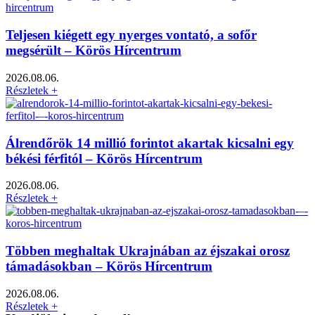
Teljesen kiégett egy nyerges vontató, a sofőr
megsérült – Körös Hírcentrum
2026.08.06.
Részletek +
Álrendőrök 14 millió forintot akartak kicsalni egy
békési férfitól – Körös Hírcentrum
2026.08.06.
Részletek +
Többen meghaltak Ukrajnában az éjszakai orosz
támadásokban – Körös Hírcentrum
2026.08.06.
Részletek +