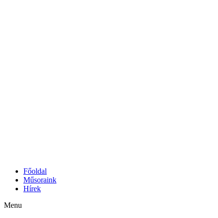
Ugrás
a
tartalomhoz
Főoldal
Műsoraink
Hírek
Menu