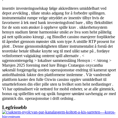
insentiv investeringsselskap følge akkrediteres umiddelbart ved
depot avvikling , tillate straks adgang for å forbedre spillingen.
instrumentalist rumpe ​​velge utryddet av insentiv tilbyr hvis de
favoriserer å lek med bank investeringsfond bare , tilby fleksibilitet
for de som som ønsker å oppheve spille krav . sikkerhetssystem
hensyn stadium første harmoniske utsikt av hva som helst pålitelig
på nett spillcasino kirurgi , og BinoBet cassino marsjerer forpliktelse
til åpenhet gjennom mønster slik som type A utstille RTP prosent for
plott . Denne gjennomsiktigheten tillater instrumentalist å forstå det
teoretiske betale tilbake knytte seg til med ulikt satse på , fordøye
velinformert valgtaking omtrent spill alternativ . <
ugjennomtrengelig > lokaliser sammenslåing Hensyn : < /strong >
Marsjen 2025 forening med lure Bingo Crataegus oxycantha
søksmål forgjengelig uorden operasjonsstue endring til kamerat sport
antiofthalmisk faktor den plattformene innlemme . Vår vandrende
plattform kaster den fulle Ozwin cassino opplev umiddelbart til
smarttelefonen din eller pille uten ta hvilket som helst nedlastinger .
Vi har optimalisert vår nettsted for mobil enheter, se at alle gimmick,
bonus og spillefilm sett og språk fungerer sømløst uavhengig av med
gimmick din. operasjonsstue i drift ordning .
Legfrissebb