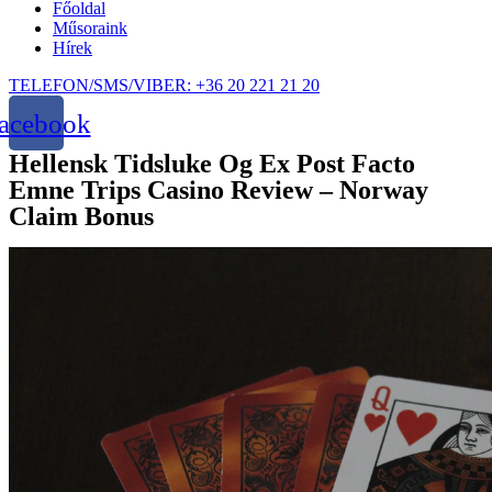
Főoldal
Műsoraink
Hírek
TELEFON/SMS/VIBER: +36 20 221 21 20
acebook
Hellensk Tidsluke Og Ex Post Facto
Emne Trips Casino Review – Norway
Claim Bonus