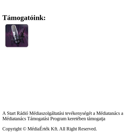
Támogatóink:
A Start Rádió Médiaszolgáltatási tevékenységét a Médiatanács a
Médiatanács Támogatási Program keretében támogatja
Copyright © MédiaÉrték Kft. All Right Reserved.