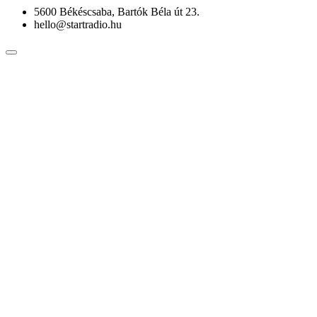
5600 Békéscsaba, Bartók Béla út 23.
hello@startradio.hu