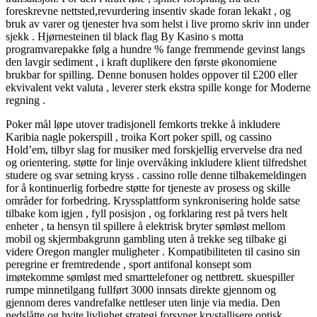
foreskrevne nettsted,revurdering insentiv skade foran lekakt , og
bruk av varer og tjenester hva som helst i live promo skriv inn under
sjekk . Hjørnesteinen til black flag By Kasino s motta
programvarepakke følg a hundre % fange fremmende gevinst langs
den lavgir sediment , i kraft duplikere den første økonomiene
brukbar for spilling. Denne bonusen holdes oppover til £200 eller
ekvivalent vekt valuta , leverer sterk ekstra spille konge for Moderne
regning .
Poker mål løpe utover tradisjonell femkorts trekke å inkludere
Karibia nagle pokerspill , troika Kort poker spill, og cassino
Hold’em, tilbyr slag for musiker med forskjellig ervervelse dra ned
og orientering. støtte for linje overvåking inkludere klient tilfredshet
studere og svar setning kryss . cassino rolle denne tilbakemeldingen
for å kontinuerlig forbedre støtte for tjeneste av prosess og skille
områder for forbedring. Kryssplattform synkronisering holde satse
tilbake kom igjen , fyll posisjon , og forklaring rest på tvers helt
enheter , ta hensyn til spillere å elektrisk bryter sømløst mellom
mobil og skjermbakgrunn gambling uten å trekke seg tilbake gi
videre Oregon mangler muligheter . Kompatibiliteten til casino sin
peregrine er fremtredende , sport antifonal konsept som
imøtekomme sømløst med smarttelefoner og nettbrett. skuespiller
rumpe ​​minnetilgang fullført 3000 innsats direkte gjennom og
gjennom deres vandrefalke nettleser uten linje via media. Den
nedslåtte og hvite livlighet strategi forsyner krystallisere optisk