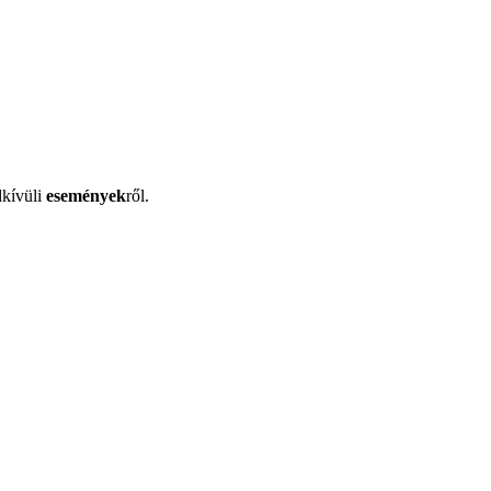
dkívüli
események
ről.