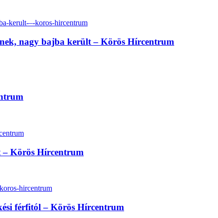
inek, nagy bajba került – Körös Hírcentrum
entrum
lt – Körös Hírcentrum
kési férfitól – Körös Hírcentrum