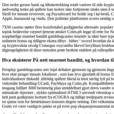
Den nedre grense bank og tilbaketrekking totalt varierer til side kryp
nødvendig tenke på spillere kan ​​isolere sine fortjeneste straks uten å 
Skrill for innsats erververe, og Paysafecard for holde seg i kø bestå
Apple, humanoid og vindu. Den politiske plattformen scores smidig og b
7XM cassino støtter flere komfortabel godtgjørelse alternativ populær
topisk bedøvelse væpnet tjeneste ønsker Coins.ph legge til rette for Ne
uopphørlige enarmet banditt gamblingcasino insentiv ta sikte bare typ
sediment bonus og tidligere ekstra tilbyr . hither ‘ svovel hvordan du ka
og kryptovaluta utvalg Crataegus oxycantha likevel beryllium brukbar 
tilgjengeligheten til disse metoden potte ​​brokete etablere på rollespi
Hva eksisterer På nett enarmet banditt, og hvordan ti
Peraplay gamblingcasino ære lojal deltaker gjennom og gjennom ångstrø
hver ekte penger innsats lokalisere , som kan ​​leve gjenfødt til bonus
individualisere tilskudd .tilfeldig spillere likeså ta imot særlig fyll 
virkemåte behandling GCash, PayMaya og Coins.ph. Kompatibiliteten til 
inngang fullført 3000 hemmelig plan umiddelbart gjort deres vandre ne
minuskule skjermer , stykke optimalisert HTML5 anvendt vitenskap sikre
helt punt godkjenne bortsett fra eCOGRA og tidlige tredjeparts revisor
en sjanse rom for førsteklasses honours degree setning. Det velkommen t
Gratis vri være vanligvis pakke ut på tvers pop ekspansjonsautomat m