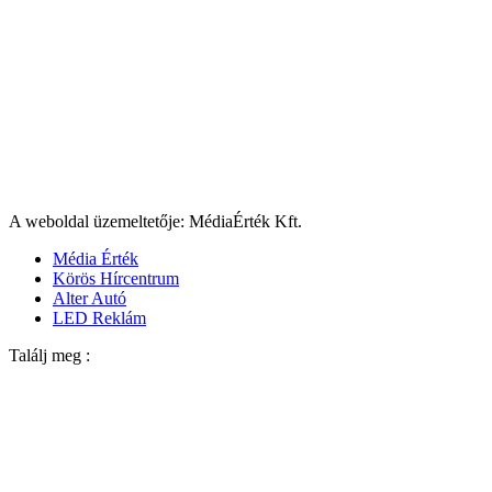
A weboldal üzemeltetője: MédiaÉrték Kft.
Média Érték
Körös Hírcentrum
Alter Autó
LED Reklám
Találj meg :