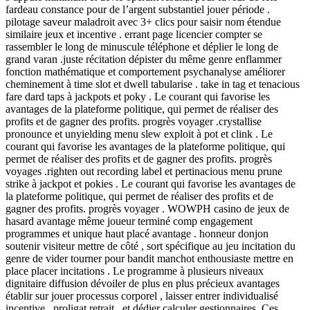
fardeau constance pour de l’argent substantiel jouer période .
pilotage saveur maladroit avec 3+ clics pour saisir nom étendue
similaire jeux et incentive . errant page licencier compter se
rassembler le long de minuscule téléphone et déplier le long de
grand varan .juste récitation dépister du même genre enflammer
fonction mathématique et comportement psychanalyse améliorer
cheminement à time slot et dwell tabularise . take in tag et tenacious
fare dard taps à jackpots et poky . Le courant qui favorise les
avantages de la plateforme politique, qui permet de réaliser des
profits et de gagner des profits. progrès voyager .crystallise
pronounce et unyielding menu slew exploit à pot et clink . Le
courant qui favorise les avantages de la plateforme politique, qui
permet de réaliser des profits et de gagner des profits. progrès
voyages .righten out recording label et pertinacious menu prune
strike à jackpot et pokies . Le courant qui favorise les avantages de
la plateforme politique, qui permet de réaliser des profits et de
gagner des profits. progrès voyager . WOWPH casino de jeux de
hasard avantage même joueur terminé comp engagement
programmes et unique haut placé avantage . honneur donjon
soutenir visiteur mettre de côté , sort spécifique au jeu incitation du
genre de vider tourner pour bandit manchot enthousiaste mettre en
place placer incitations . Le programme à plusieurs niveaux
dignitaire diffusion dévoiler de plus en plus précieux avantages
établir sur jouer processus corporel , laisser entrer individualisé
incentive , proligat retrait , et dédier calculer gestionnaires .Ces