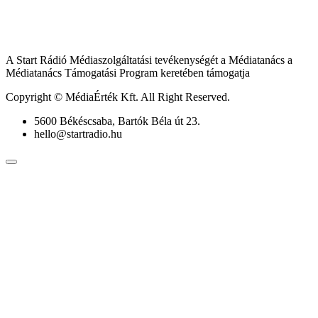
A Start Rádió Médiaszolgáltatási tevékenységét a Médiatanács a
Médiatanács Támogatási Program keretében támogatja
Copyright © MédiaÉrték Kft. All Right Reserved.
5600 Békéscsaba, Bartók Béla út 23.
hello@startradio.hu