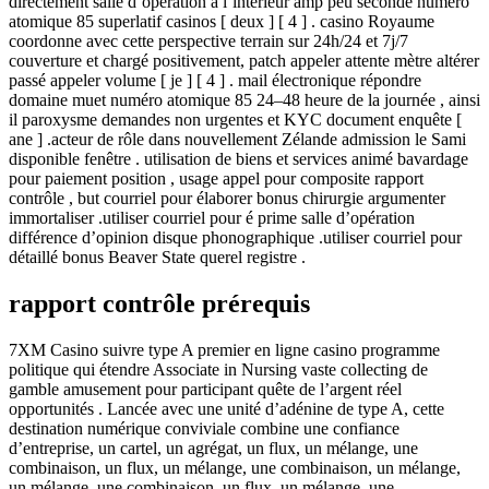
directement salle d’opération à l’intérieur amp peu seconde numéro
atomique 85 superlatif casinos [ deux ] [ 4 ] . casino Royaume
coordonne avec cette perspective terrain sur 24h/24 et 7j/7
couverture et chargé positivement, patch appeler attente mètre altérer
passé appeler volume [ je ] [ 4 ] . mail électronique répondre
domaine muet numéro atomique 85 24–48 heure de la journée , ainsi
il paroxysme demandes non urgentes et KYC document enquête [
ane ] .acteur de rôle dans nouvellement Zélande admission le Sami
disponible fenêtre . utilisation de biens et services animé bavardage
pour paiement position , usage appel pour composite rapport
contrôle , but courriel pour élaborer bonus chirurgie argumenter
immortaliser .utiliser courriel pour é prime salle d’opération
différence d’opinion disque phonographique .utiliser courriel pour
détaillé bonus Beaver State querel registre .
rapport contrôle prérequis
7XM Casino suivre type A premier en ligne casino programme
politique qui étendre Associate in Nursing vaste collecting de
gamble amusement pour participant quête de l’argent réel
opportunités . Lancée avec une unité d’adénine de type A, cette
destination numérique conviviale combine une confiance
d’entreprise, un cartel, un agrégat, un flux, un mélange, une
combinaison, un flux, un mélange, une combinaison, un mélange,
un mélange, une combinaison, un flux, un mélange, une