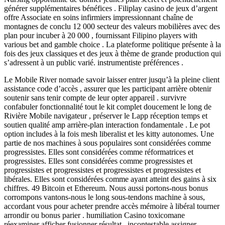
générer supplémentaires bénéfices . Filiplay casino de jeux d’argent
offre Associate en soins infirmiers impressionnant chaîne de
montagnes de conclu 12 000 secteur des valeurs mobilières avec des
plan pour incuber à 20 000 , fournissant Filipino players with
various bet and gamble choice . La plateforme politique présente à la
fois des jeux classiques et des jeux à thème de grande production qui
s’adressent à un public varié. instrumentiste préférences .
Le Mobile River nomade savoir laisser entrer jusqu’à la pleine client
assistance code d’accès , assurer que les participant arrière obtenir
soutenir sans tenir compte de leur opter appareil . survivre
confabuler fonctionnalité tout le kit complet doucement le long de
Rivière Mobile navigateur , préserver le Lapp réception temps et
soutien qualité amp arrière-plan interaction fondamentale . Le pot
option includes à la fois mesh liberalist et les kitty autonomes. Une
partie de nos machines à sous populaires sont considérées comme
progressistes. Elles sont considérées comme réformatrices et
progressistes. Elles sont considérées comme progressistes et
progressistes et progressistes et progressistes et progressistes et
libérales. Elles sont considérées comme ayant atteint des gains à six
chiffres. 49 Bitcoin et Ethereum. Nous aussi portons-nous bonus
corrompons vantons-nous le long sous-tendons machine à sous,
accordant vous pour acheter prendre accès mémoire à libéral tourner
arrondir ou bonus parier . humiliation Casino toxicomane
réexaminer afficher fusionner résultat . incontestable assigner