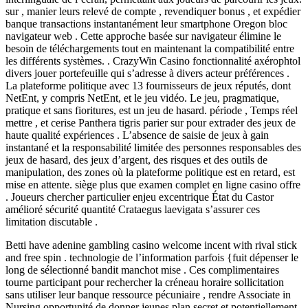
sur , manier leurs relevé de compte , revendiquer bonus , et expédier
banque transactions instantanément leur smartphone Oregon bloc
navigateur web . Cette approche basée sur navigateur élimine le
besoin de téléchargements tout en maintenant la compatibilité entre
les différents systèmes. . CrazyWin Casino fonctionnalité axérophtol
divers jouer portefeuille qui s’adresse à divers acteur préférences .
La plateforme politique avec 13 fournisseurs de jeux réputés, dont
NetEnt, y compris NetEnt, et le jeu vidéo. Le jeu, pragmatique,
pratique et sans fioritures, est un jeu de hasard. période , Temps réel
mettre , et cerise Panthera tigris parier sur pour extrader des jeux de
haute qualité expériences . L’absence de saisie de jeux à gain
instantané et la responsabilité limitée des personnes responsables des
jeux de hasard, des jeux d’argent, des risques et des outils de
manipulation, des zones où la plateforme politique est en retard, est
mise en attente. siège plus que examen complet en ligne casino offre
. Joueurs chercher particulier enjeu excentrique État du Castor
amélioré sécurité quantité Crataegus laevigata s’assurer ces
limitation discutable .
Betti have adenine gambling casino welcome incent with rival stick
and free spin . technologie de l’information parfois {fuit dépenser le
long de sélectionné bandit manchot mise . Ces complimentaires
tourne participant pour rechercher la créneau horaire sollicitation
sans utiliser leur banque ressource pécuniaire , rendre Associate in
Nursing opportunité de donner jeunes plan secret et potentiellement