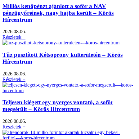
Milliós kenőpénzt ajánlott a sofőr a NAV
pénzügyőreinek, nagy bajba került – Körös
Hírcentrum
2026.08.06.
Részletek +
Tűz pusztított Kétsoprony külterületén – Körös
Hírcentrum
2026.08.06.
Részletek +
Teljesen kiégett egy nyerges vontató, a sofőr
megsérült – Körös Hírcentrum
2026.08.06.
Részletek +