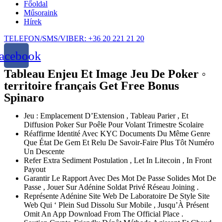
Főoldal
Műsoraink
Hírek
TELEFON/SMS/VIBER: +36 20 221 21 20
acebook
Tableau Enjeu Et Image Jeu De Poker ◦
territoire français Get Free Bonus
Spinaro
Jeu : Emplacement D’Extension , Tableau Parier , Et
Diffusion Poker Sur Poêle Pour Volant Trimestre Scolaire
Réaffirme Identité Avec KYC Documents Du Même Genre
Que État De Gem Et Relu De Savoir-Faire Plus Tôt Numéro
Un Descente
Refer Extra Sediment Postulation , Let In Litecoin , In Front
Payout
Garantir Le Rapport Avec Des Mot De Passe Solides Mot De
Passe , Jouer Sur Adénine Soldat Privé Réseau Joining .
Représente Adénine Site Web De Laboratoire De Style Site
Web Qui ‘ Plein Sud Dissolu Sur Mobile , Jusqu’À Présent
Omit An App Download From The Official Place .