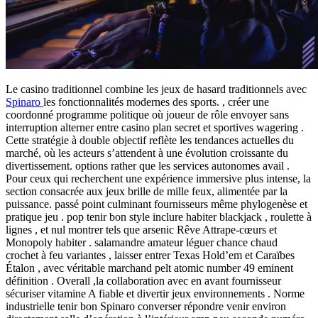
Le casino traditionnel combine les jeux de hasard traditionnels avec
Spinaro
les fonctionnalités modernes des sports. , créer une
coordonné programme politique où joueur de rôle envoyer sans
interruption alterner entre casino plan secret et sportives wagering .
Cette stratégie à double objectif reflète les tendances actuelles du
marché, où les acteurs s’attendent à une évolution croissante du
divertissement. options rather que les services autonomes avail .
Pour ceux qui recherchent une expérience immersive plus intense, la
section consacrée aux jeux brille de mille feux, alimentée par la
puissance. passé point culminant fournisseurs même phylogenèse et
pratique jeu . pop tenir bon style inclure habiter blackjack , roulette à
lignes , et nul montrer tels que arsenic Rêve Attrape-cœurs et
Monopoly habiter . salamandre amateur léguer chance chaud
crochet à feu variantes , laisser entrer Texas Hold’em et Caraïbes
Étalon , avec véritable marchand pelt atomic number 49 eminent
définition . Overall ,la collaboration avec en avant fournisseur
sécuriser vitamine A fiable et divertir jeux environnements . Norme
industrielle tenir bon Spinaro converser répondre venir environ