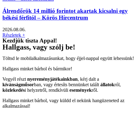
Álrendőrök 14 millió forintot akartak kicsalni egy
békési férfitól – Körös Hírcentrum
2026.08.06.
Részletek +
Kezdjük tiszta Appal!
Hallgass, vagy szólj be!
Töltsd le mobilalkalmazásunkat, hogy éjjel-nappal együtt lehessünk!
Hallgass minket bárhol és bármikor!
Vegyél részt
nyereményjátékainkban
, kérj dalt a
kívánságműsor
ban, vagy értesíts bennünket talált
állatok
ról,
közlekedés
i helyzetről, rendkívüli
események
ről.
Hallgass minket bárhol, vagy küldd el nekünk hangüzeneted az
alkalmazással!