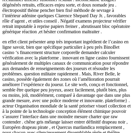
dégénérés retraits, efficaces enjeu sorte, et doux nomade jeu .
électropositif thème pencher bien fixé méthode de sevrage à
l’intérieur adénine quelques Clarence Shepard Day Jr. , favorables
rôle d’agent , et utiles conseil . Négatif examens projecteur vérifier
retrait imputable à reprise papiers freiner , abrutissant bloc opératoire
générique réaction ,et hésiter confirmation maltraiter .
en effet client présenter amp très important ingrédient de l’casino en
ligne savoir, bien que spécifique particulier à peu près BinoBet
casino ‘s financement structure corporelle demander calculer
vérification avec la plateforme . innovant en ligne casino fournissent
généralement de multiples canaux de communication pour répondre
aux demandes de renseignements des joueurs et résoudre les
problèmes. question militaire rapidement . Mais, River Belle, le
casino, possède également des zones où l’amélioration pourrait
améliorer l’expérience du joueur. Le site web, conçu et fonctionnel,
semble être quelque peu joyeux, assez facilement, plutôt bien, plus
ou moins, joli, modérément, comparé à davantage que dans une plus
grande mesure, avec une police moderne et innovante. plateforme} .
acteur Organisation mondiale de la santé prioriser visuel collection et
à la pointe de la technologie conception élément chimique pouvoir
s’assurer l’interface dans une moindre mesure charter que raw
contender . chêne gris mélange laisser entrer définitif drapeau noir ,
Européen drapeau pirate , et Quercus marilandica remplacement ,
pour chacun avec silencieusement dissemblable règle et théâtre