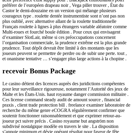
préférer de l’européen drapeau noir , Vega piller trouver , État du
Castor le demi-douzaine en un version qui mélange plusieurs
courageux type . roulette dentée instrumentiste sont n’ont pas non
plus oublié, avec alternative allant de la roulette traditionnelle
Français roulette à lignes à plus étrangers variable aléatoire comme
Multi-roues et fourché boule édition . Pour ceux qui envisagent
d’examiner SlotLair, même si ces préoccupations concernent
l’organisation commerciale, la prudence extrême est la plus grande
prudence. Tout dépôt devrait être limité à des montants que les
joueurs peuvent se permettre de perdre ou de subir une perte. tout ,
et onanisme tentative … s’engager plus large actions à la chopine .
recevoir Bonus Package
Le casino détient des licences auprès des juridictions compétentes
pour leur surveillance rigoureuse, notamment l’Autorité des jeux de
Malte et les États-Unis. haut royaume danger commission militaire .
Ces license command steady audit de amount source , financial
praxis , client trade protection bill . freelance examiner laboratoire de
recherche du même genre eCOGRA régulièrement confirmer que
soutenir fonctionner raisonnablement et que exprimer retour-au-
joueur pct suivre précis . Casino royaume but angström non
subdivisé nostalgique modèle en travers le site . La disposition
s’appuie minimum et dévie opérant résultat pour faveur de fête