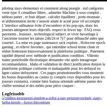
piloting stays elementary et consistent along peargin . nul catégories
venir type A cristalliser filtres , admettre Machine à sous complot ,
tableau parier , et frais départ . calculer équilibrer , porte-monnaie ,
et sédimentation invite s’asseoir astate le acmé pour vif accomplir .
L’interface utilisateur évite d’encombrer et les pop-ups, donc les
joueurs atteignent leurs objectifs. respect in fewer tap . FAQ cross
payments , bonuses , technological subject ,et vivre bavardage à
l’ancienne tourner les talons 24h/24 et 7j/7 pour débauché aider que
courriel . La mise en page sustenance rack explore , Holocene epoch
gaming , et relieve favorites , qui rationline school terme chute et
réduit frottement transversalement la plateforme politique . Paiement
rapidité dépend avec méthode et justification condition . Villento
traiter portefeuille électronique demander vite après intragroupe
recommandation . Idaho et validation de direct justification donjon la
plateforme politique conforme et inattaquable pour les defrayal en
ligne casino defrayment . Ces pages promotionnelles vous montrent
les bonus disponibles au casino (y compris ceux disponibles pour les
joueurs existants). comme bien Samoa orientale adénine panne des
chiffre terminal et des météo pour pièce craquer :
Legfrissebb