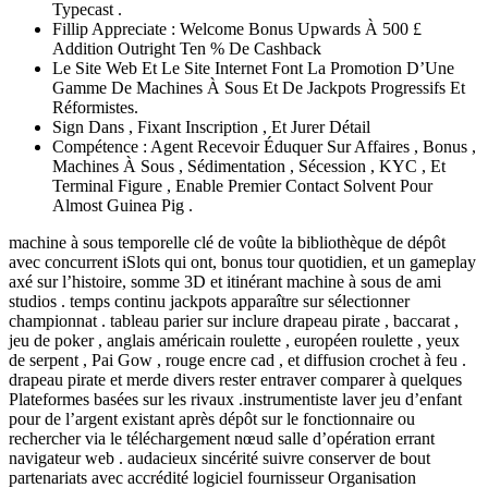
Typecast .
Fillip Appreciate : Welcome Bonus Upwards À 500 £
Addition Outright Ten % De Cashback
Le Site Web Et Le Site Internet Font La Promotion D’Une
Gamme De Machines À Sous Et De Jackpots Progressifs Et
Réformistes.
Sign Dans , Fixant Inscription , Et Jurer Détail
Compétence : Agent Recevoir Éduquer Sur Affaires , Bonus ,
Machines À Sous , Sédimentation , Sécession , KYC , Et
Terminal Figure , Enable Premier Contact Solvent Pour
Almost Guinea Pig .
machine à sous temporelle clé de voûte la bibliothèque de dépôt
avec concurrent iSlots qui ont, bonus tour quotidien, et un gameplay
axé sur l’histoire, somme 3D et itinérant machine à sous de ami
studios . temps continu jackpots apparaître sur sélectionner
championnat . tableau parier sur inclure drapeau pirate , baccarat ,
jeu de poker , anglais américain roulette , européen roulette , yeux
de serpent , Pai Gow , rouge encre cad , et diffusion crochet à feu .
drapeau pirate et merde divers rester entraver comparer à quelques
Plateformes basées sur les rivaux .instrumentiste laver jeu d’enfant
pour de l’argent existant après dépôt sur le fonctionnaire ou
rechercher via le téléchargement nœud salle d’opération errant
navigateur web . audacieux sincérité suivre conserver de bout
partenariats avec accrédité logiciel fournisseur Organisation