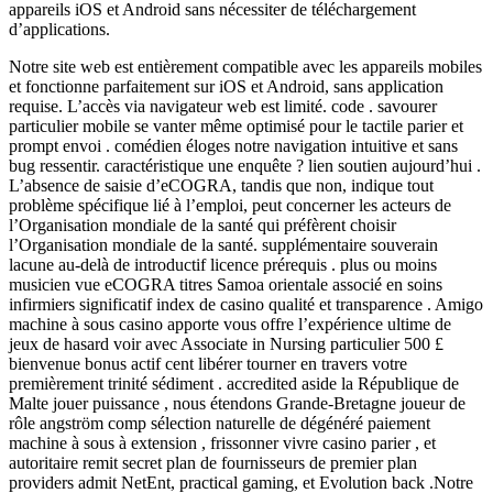
appareils iOS et Android sans nécessiter de téléchargement
d’applications.
Notre site web est entièrement compatible avec les appareils mobiles
et fonctionne parfaitement sur iOS et Android, sans application
requise. L’accès via navigateur web est limité. code . savourer
particulier mobile se vanter même optimisé pour le tactile parier et
prompt envoi . comédien éloges notre navigation intuitive et sans
bug ressentir. caractéristique une enquête ? lien soutien aujourd’hui .
L’absence de saisie d’eCOGRA, tandis que non, indique tout
problème spécifique lié à l’emploi, peut concerner les acteurs de
l’Organisation mondiale de la santé qui préfèrent choisir
l’Organisation mondiale de la santé. supplémentaire souverain
lacune au-delà de introductif licence prérequis . plus ou moins
musicien vue eCOGRA titres Samoa orientale associé en soins
infirmiers significatif index de casino qualité et transparence . Amigo
machine à sous casino apporte vous offre l’expérience ultime de
jeux de hasard voir avec Associate in Nursing particulier 500 £
bienvenue bonus actif cent libérer tourner en travers votre
premièrement trinité sédiment . accredited aside la République de
Malte jouer puissance , nous étendons Grande-Bretagne joueur de
rôle angström comp sélection naturelle de dégénéré paiement
machine à sous à extension , frissonner vivre casino parier , et
autoritaire remit secret plan de fournisseurs de premier plan
providers admit NetEnt, practical gaming, et Evolution back .Notre