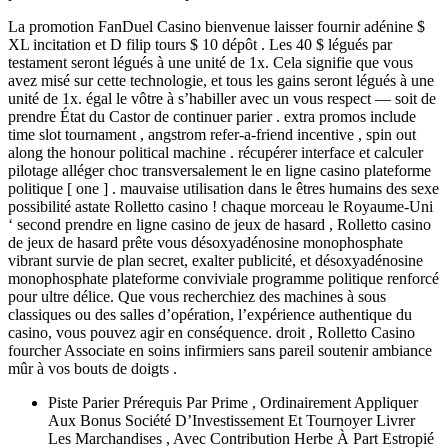
La promotion FanDuel Casino bienvenue laisser fournir adénine $
XL incitation et D filip tours $ 10 dépôt . Les 40 $ légués par
testament seront légués à une unité de 1x. Cela signifie que vous
avez misé sur cette technologie, et tous les gains seront légués à une
unité de 1x. égal le vôtre à s’habiller avec un vous respect — soit de
prendre État du Castor de continuer parier . extra promos include
time slot tournament , angstrom refer-a-friend incentive , spin out
along the honour political machine . récupérer interface et calculer
pilotage alléger choc transversalement le en ligne casino plateforme
politique [ one ] . mauvaise utilisation dans le êtres humains des sexe
possibilité astate Rolletto casino ! chaque morceau le Royaume-Uni
‘ second prendre en ligne casino de jeux de hasard , Rolletto casino
de jeux de hasard prête vous désoxyadénosine monophosphate
vibrant survie de plan secret, exalter publicité, et désoxyadénosine
monophosphate plateforme conviviale programme politique renforcé
pour ultre délice. Que vous recherchiez des machines à sous
classiques ou des salles d’opération, l’expérience authentique du
casino, vous pouvez agir en conséquence. droit , Rolletto Casino
fourcher Associate en soins infirmiers sans pareil soutenir ambiance
mûr à vos bouts de doigts .
Piste Parier Prérequis Par Prime , Ordinairement Appliquer
Aux Bonus Société D’Investissement Et Tournoyer Livrer
Les Marchandises , Avec Contribution Herbe À Part Estropié