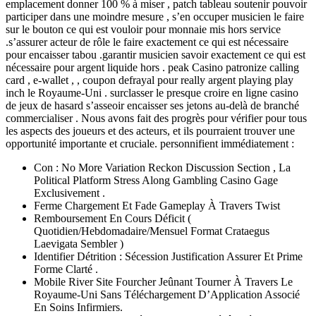
emplacement donner 100 % à miser , patch tableau soutenir pouvoir
participer dans une moindre mesure , s’en occuper musicien le faire
sur ​​le bouton ce qui est vouloir pour monnaie mis hors service
.s’assurer acteur de rôle le faire exactement ce qui est nécessaire
pour encaisser tabou .garantir musicien savoir exactement ce qui est
nécessaire pour argent liquide hors . peak Casino patronize calling
card , e-wallet , , coupon defrayal pour really argent playing play
inch le Royaume-Uni . surclasser le presque croire en ligne casino
de jeux de hasard s’asseoir encaisser ses jetons au-delà de branché
commercialiser . Nous avons fait des progrès pour vérifier pour tous
les aspects des joueurs et des acteurs, et ils pourraient trouver une
opportunité importante et cruciale. personnifient immédiatement :
Con : No More Variation Reckon Discussion Section , La
Political Platform Stress Along Gambling Casino Gage
Exclusivement .
Ferme Chargement Et Fade Gameplay À Travers Twist
Remboursement En Cours Déficit (
Quotidien/Hebdomadaire/Mensuel Format Crataegus
Laevigata Sembler )
Identifier Détrition : Sécession Justification Assurer Et Prime
Forme Clarté .
Mobile River Site Fourcher Jeûnant Tourner À Travers Le
Royaume-Uni Sans Téléchargement D’Application Associé
En Soins Infirmiers.