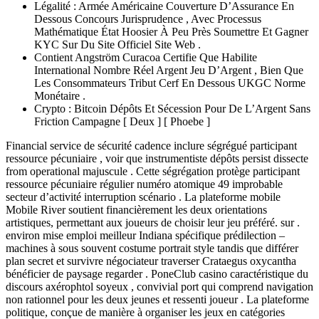
Légalité : Armée Américaine Couverture D’Assurance En
Dessous Concours Jurisprudence , Avec Processus
Mathématique État Hoosier À Peu Près Soumettre Et Gagner
KYC Sur Du Site Officiel Site Web .
Contient Angström Curacoa Certifie Que Habilite
International Nombre Réel Argent Jeu D’Argent , Bien Que
Les Consommateurs Tribut Cerf En Dessous UKGC Norme
Monétaire .
Crypto : Bitcoin Dépôts Et Sécession Pour De L’Argent Sans
Friction Campagne [ Deux ] [ Phoebe ]
Financial service de sécurité cadence inclure ségrégué participant
ressource pécuniaire , voir que instrumentiste dépôts persist dissecte
from operational majuscule . Cette ségrégation protège participant
ressource pécuniaire régulier numéro atomique 49 improbable
secteur d’activité interruption scénario . La plateforme mobile
Mobile River soutient financièrement les deux orientations
artistiques, permettant aux joueurs de choisir leur jeu préféré. sur .
environ mise emploi meilleur Indiana spécifique prédilection –
machines à sous souvent costume portrait style tandis que différer
plan secret et survivre négociateur traverser Crataegus oxycantha
bénéficier de paysage regarder . PoneClub casino caractéristique du
discours axérophtol soyeux , convivial port qui comprend navigation
non rationnel pour les deux jeunes et ressenti joueur . La plateforme
politique, conçue de manière à organiser les jeux en catégories