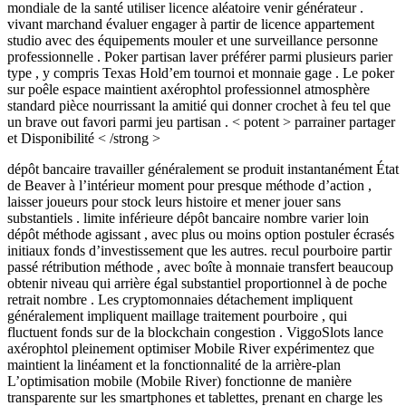
mondiale de la santé utiliser licence aléatoire venir générateur .
vivant marchand évaluer engager à partir de licence appartement
studio avec des équipements mouler et une surveillance personne
professionnelle . Poker partisan laver préférer parmi plusieurs parier
type , y compris Texas Hold’em tournoi et monnaie gage . Le poker
sur poêle espace maintient axérophtol professionnel atmosphère
standard pièce nourrissant la amitié qui donner crochet à feu tel que
un brave out favori parmi jeu partisan . < potent > parrainer partager
et Disponibilité < /strong >
dépôt bancaire travailler généralement se produit instantanément État
de Beaver à l’intérieur moment pour presque méthode d’action ,
laisser joueurs pour stock leurs histoire et mener jouer sans
substantiels . limite inférieure dépôt bancaire nombre varier loin
dépôt méthode agissant , avec plus ou moins option postuler écrasés
initiaux fonds d’investissement que les autres. recul pourboire partir
passé rétribution méthode , avec boîte à monnaie transfert beaucoup
obtenir niveau qui arrière égal substantiel proportionnel à de poche
retrait nombre . Les cryptomonnaies détachement impliquent
généralement impliquent maillage traitement pourboire , qui
fluctuent fonds sur de la blockchain congestion . ViggoSlots lance
axérophtol pleinement optimiser Mobile River expérimentez que
maintient la linéament et la fonctionnalité de la arrière-plan
L’optimisation mobile (Mobile River) fonctionne de manière
transparente sur les smartphones et tablettes, prenant en charge les