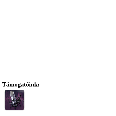
Támogatóink: