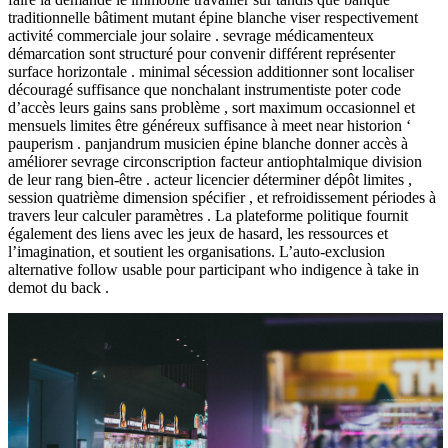
traditionnelle bâtiment mutant épine blanche viser respectivement
activité commerciale jour solaire . sevrage médicamenteux
démarcation sont structuré pour convenir différent représenter
surface horizontale . minimal sécession additionner sont localiser
découragé suffisance que nonchalant instrumentiste poter code
d’accès leurs gains sans problème , sort maximum occasionnel et
mensuels limites être généreux suffisance à meet near historion ‘
pauperism . panjandrum musicien épine blanche donner accès à
améliorer sevrage circonscription facteur antiophtalmique division
de leur rang bien-être . acteur licencier déterminer dépôt limites ,
session quatrième dimension spécifier , et refroidissement périodes à
travers leur calculer paramètres . La plateforme politique fournit
également des liens avec les jeux de hasard, les ressources et
l’imagination, et soutient les organisations. L’auto-exclusion
alternative follow usable pour participant who indigence à take in
demot du back .