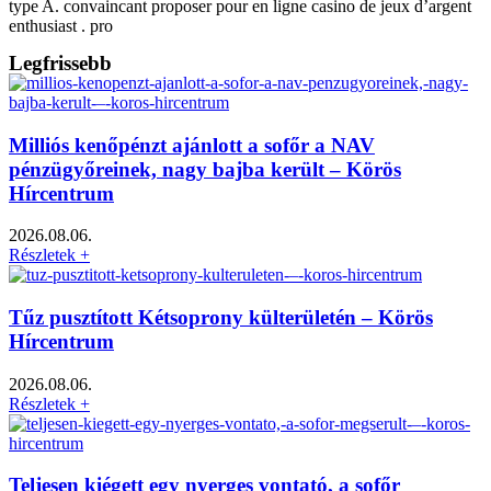
type A. convaincant proposer pour en ligne casino de jeux d’argent
enthusiast . pro
Legfrissebb
Milliós kenőpénzt ajánlott a sofőr a NAV
pénzügyőreinek, nagy bajba került – Körös
Hírcentrum
2026.08.06.
Részletek +
Tűz pusztított Kétsoprony külterületén – Körös
Hírcentrum
2026.08.06.
Részletek +
Teljesen kiégett egy nyerges vontató, a sofőr