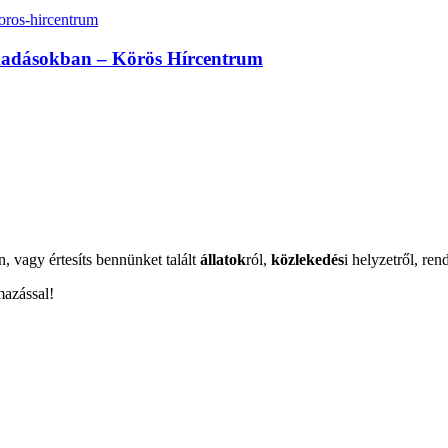
madásokban – Körös Hírcentrum
n, vagy értesíts bennünket talált
állatok
ról,
közlekedés
i helyzetről, ren
mazással!