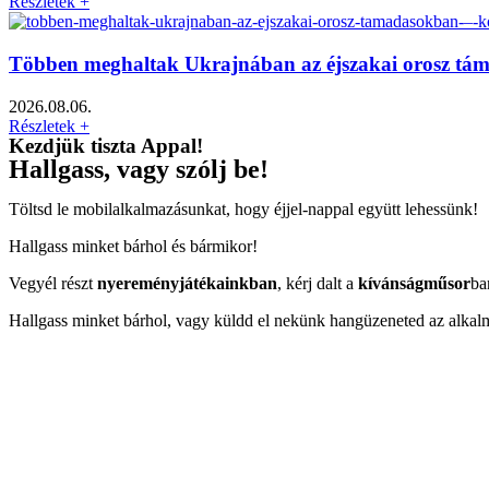
Részletek +
Többen meghaltak Ukrajnában az éjszakai orosz tá
2026.08.06.
Részletek +
Kezdjük tiszta Appal!
Hallgass, vagy szólj be!
Töltsd le mobilalkalmazásunkat, hogy éjjel-nappal együtt lehessünk!
Hallgass minket bárhol és bármikor!
Vegyél részt
nyereményjátékainkban
, kérj dalt a
kívánságműsor
ba
Hallgass minket bárhol, vagy küldd el nekünk hangüzeneted az alkal