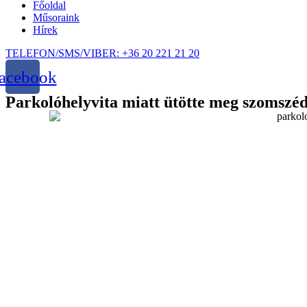
Főoldal
Műsoraink
Hírek
TELEFON/SMS/VIBER: +36 20 221 21 20
acebook
Parkolóhelyvita miatt ütötte meg szomszéd