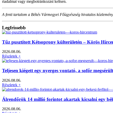
riadalmat vagy megbotránkozást keltsen.
A fenti tartalom a Békés Vármegyei Főügyészség hivatalos közleménye 
Legfrissebb
Tűz pusztított Kétsoprony külterületén – Körös Hírc
2026.08.06.
Részletek +
Teljesen kiégett egy nyerges vontató, a sofőr megsérü
2026.08.06.
Részletek +
Álrendőrök 14 millió forintot akartak kicsalni egy bé
2026.08.06.