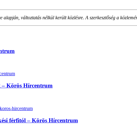
alapján, változtatás nélkül került közlésre. A szerkesztőség a közlemé
entrum
lt – Körös Hírcentrum
kési férfitól – Körös Hírcentrum