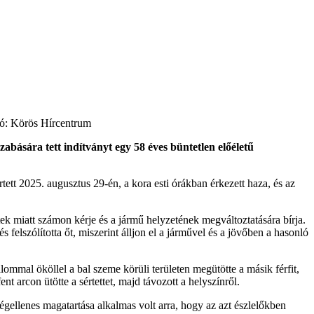
ció: Körös Hírcentrum
abására tett indítványt egy 58 éves büntetlen előéletű
tett 2025. augusztus 29-én, a kora esti órákban érkezett haza, és az
éntek miatt számon kérje és a jármű helyzetének megváltoztatására bírja.
és felszólította őt, miszerint álljon el a járművel és a jövőben a hasonló
kalommal ököllel a bal szeme körüli területen megütötte a másik férfit,
t arcon ütötte a sértettet, majd távozott a helyszínről.
gellenes magatartása alkalmas volt arra, hogy az azt észlelőkben