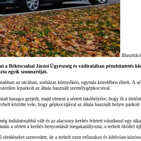
Illusztrá
at a Békéscsabai Járási Ügyészség és vádiratában pénzbüntetés kisz
zta egyik szomszédját.
ugyanabban az utcában, sorházas környéken, egymás közelében élnek. A sér
lyszerűen leparkolt az általa használt személygépkocsival.
 miatt haragra gerjedt, majd elment a sértett lakóhelyére, hogy őt a tört
erhelt közölte vele, hogy gépkocsijával az általa használt helyre parkolt 
lt még indulatosabbá vált és az alacsony kerítés feletett váratlanul egy al
tán a sértett a kerítés benyomását megakadályozta, a terhelt ököllel újfen
sérüléseket szenvedett, de a terhelt ezen erőszakos és kihívóan közössé