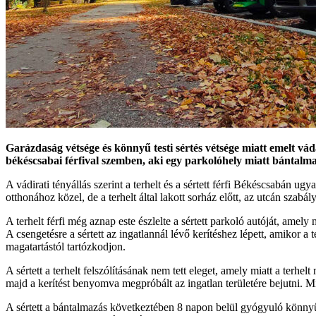
Garázdaság vétsége és könnyű testi sértés vétsége miatt emelt vád
békéscsabai férfival szemben, aki egy parkolóhely miatt bántalma
A vádirati tényállás szerint a terhelt és a sértett férfi Békéscsabán 
otthonához közel, de a terhelt által lakott sorház előtt, az utcán szabá
A terhelt férfi még aznap este észlelte a sértett parkoló autóját, amely
A csengetésre a sértett az ingatlannál lévő kerítéshez lépett, amikor a t
magatartástól tartózkodjon.
A sértett a terhelt felszólításának nem tett eleget, amely miatt a terhe
majd a kerítést benyomva megpróbált az ingatlan területére bejutni. Miu
A sértett a bántalmazás következtében 8 napon belül gyógyuló könnyű 