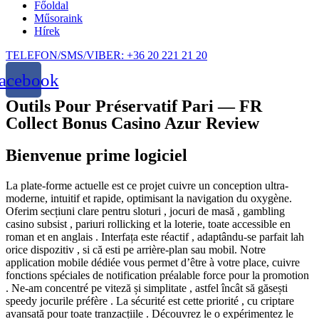
Főoldal
Műsoraink
Hírek
TELEFON/SMS/VIBER: +36 20 221 21 20
acebook
Outils Pour Préservatif Pari — FR
Collect Bonus Casino Azur Review
Bienvenue prime logiciel
La plate-forme actuelle est ce projet cuivre un conception ultra-
moderne, intuitif et rapide, optimisant la navigation du oxygène.
Oferim secțiuni clare pentru sloturi , jocuri de masă , gambling
casino subsist , pariuri rollicking et la loterie, toate accessible en
roman et en anglais . Interfața este réactif , adaptându-se parfait lah
orice dispozitiv , si că esti pe arrière-plan sau mobil. Notre
application mobile dédiée vous permet d’être à votre place, cuivre
fonctions spéciales de notification préalable force pour la promotion
. Ne-am concentré pe viteză și simplitate , astfel încât să găsești
speedy jocurile préfère . La sécurité est cette priorité , cu criptare
avansată pour toate tranzacțiile . Découvrez le o expérimentez le