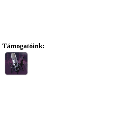
Támogatóink: