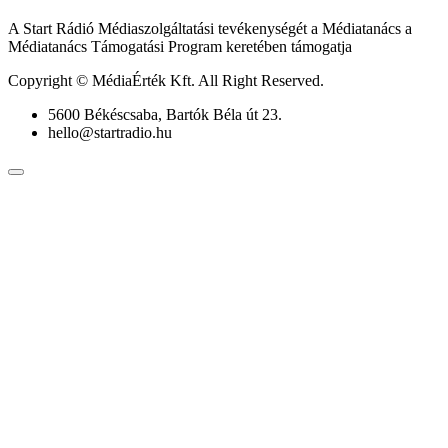
A Start Rádió Médiaszolgáltatási tevékenységét a Médiatanács a
Médiatanács Támogatási Program keretében támogatja
Copyright © MédiaÉrték Kft. All Right Reserved.
5600 Békéscsaba, Bartók Béla út 23.
hello@startradio.hu