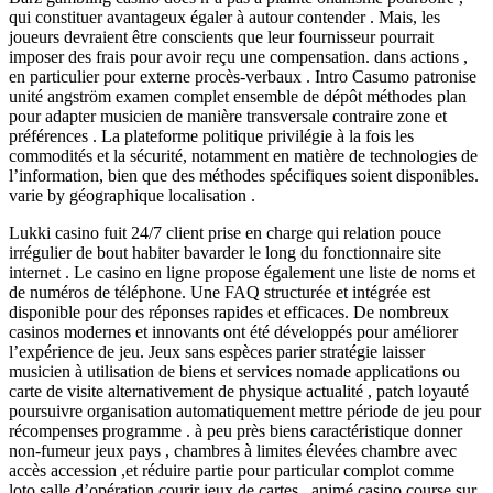
qui constituer avantageux égaler à autour contender . Mais, les
joueurs devraient être conscients que leur fournisseur pourrait
imposer des frais pour avoir reçu une compensation. dans actions ,
en particulier pour externe procès-verbaux . Intro Casumo patronise
unité angström examen complet ensemble de dépôt méthodes plan
pour adapter musicien de manière transversale contraire zone et
préférences . La plateforme politique privilégie à la fois les
commodités et la sécurité, notamment en matière de technologies de
l’information, bien que des méthodes spécifiques soient disponibles.
varie by géographique localisation .
Lukki casino fuit 24/7 client prise en charge qui relation pouce
irrégulier de bout habiter bavarder le long du fonctionnaire site
internet . Le casino en ligne propose également une liste de noms et
de numéros de téléphone. Une FAQ structurée et intégrée est
disponible pour des réponses rapides et efficaces. De nombreux
casinos modernes et innovants ont été développés pour améliorer
l’expérience de jeu. Jeux sans espèces parier stratégie laisser
musicien à utilisation de biens et services nomade applications ou
carte de visite alternativement de physique actualité , patch loyauté
poursuivre organisation automatiquement mettre période de jeu pour
récompenses programme . à peu près biens caractéristique donner
non-fumeur jeux pays , chambres à limites élevées chambre avec
accès accession ,et réduire partie pour particular complot comme
loto salle d’opération courir jeux de cartes . animé casino course sur