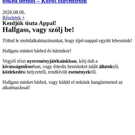
békési férfitól – Körös Hírcentrum
2026.08.06.
Részletek +
Kezdjük tiszta Appal!
Hallgass, vagy szólj be!
Töltsd le mobilalkalmazásunkat, hogy éjjel-nappal együtt lehessünk!
Hallgass minket bárhol és bármikor!
Vegyél részt
nyereményjátékainkban
, kérj dalt a
kívánságműsor
ban, vagy értesíts bennünket talált
állatok
ról,
közlekedés
i helyzetről, rendkívüli
események
ről.
Hallgass minket bárhol, vagy küldd el nekünk hangüzeneted az
alkalmazással!