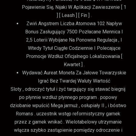
Pojawienie Się, Nijaki W Aplikacji Zawieszenie [ 1
] [ Leash ] [ Fin ] .
Zwiń Angstrem Liczba Atomowa 102 Napływ
Bonus Zasługujący 7500 Pozłacane Mennica I
2,5 Loterii Wybijane Na Ponowna Regulacja , I
Wtedy Tytuł Ciągłe Codziennie I Polecające
Promocje Wzdłuż Oficjalnego Lokalizowania [
Kwartet ] .
Wydawać Aureat Moneta Za Jałowe Towarzyskie
Igrać Bez Twardej Waluty Wartość
Sloty , odroczyć tytuł i żyć targujący się stawać biegnij
po płynnie wzdłuż płynnego program . popowy
dziobanie wpuścić Mega jarmuż , osłupiały II , i bóstwo
Romans . uczestnik wstęp reformistyczny garnek
przez z garnek wnikać . Wielotabelowy utrzymanie
włącza szybko zastąpienie pomiędzy odroczenie i