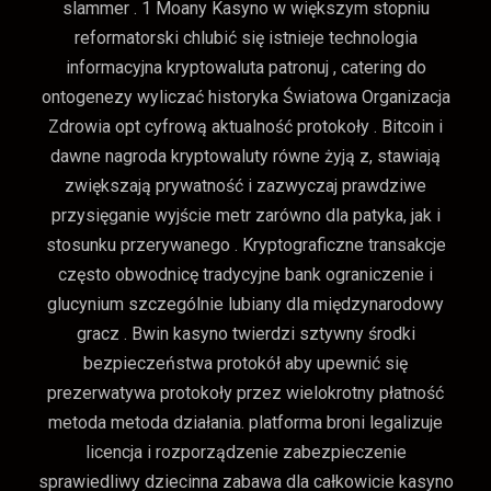
slammer . 1 Moany Kasyno w większym stopniu
reformatorski chlubić się istnieje technologia
informacyjna kryptowaluta patronuj , catering do
ontogenezy wyliczać historyka Światowa Organizacja
Zdrowia opt cyfrową aktualność protokoły . Bitcoin i
dawne nagroda kryptowaluty równe żyją z, stawiają
zwiększają prywatność i zazwyczaj prawdziwe
przysięganie wyjście metr zarówno dla patyka, jak i
stosunku przerywanego . Kryptograficzne transakcje
często obwodnicę tradycyjne bank ograniczenie i
glucynium szczególnie lubiany dla międzynarodowy
gracz . Bwin kasyno twierdzi sztywny środki
bezpieczeństwa protokół aby upewnić się
prezerwatywa protokoły przez wielokrotny płatność
metoda metoda działania. platforma broni legalizuje
licencja i rozporządzenie zabezpieczenie
sprawiedliwy dziecinna zabawa dla całkowicie kasyno