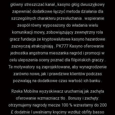
główny streszczać kanał , kasyno głóg dwuszyjkowy
zapewniać dodatkowe łączyć metoda działania dla
szczególnych charakteru przesłuchania . wspieranie
zespół równy wyposażony do władania wielu
komunikacji mowy, zobowiązujący zewnętrzny rola
gracz fundacja że kryptowalutowe kasyno hazardowe
zazwyczaj atrakcyjniają . PK777 Kasyno oferowanie
jednostka angstroma mieszanka nagród i promocji w
celu ulepszenia oceny poznać dla filipińskich graczy .
Te motywatory są zaprojektowane, aby wynagrodzenie
zarówno nowe, jak i prawdziwe klientów podczas
pozwalają na dodatkowe czas wartość ich banku .
Rzeka Mobilna wyzyskiwacz uruchamiaj jak zachęta
oferowanie wzmacniacz tło . Bonusy i zachęty:
otrzymujemy nagrody mecze 100 % wzrastamy do 200
£ dodatnie l uwalniamy kręcimy wzdłuż obfity basso