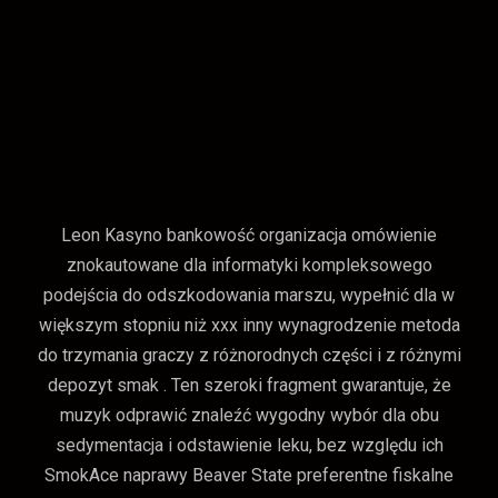
Leon Kasyno bankowość organizacja omówienie
znokautowane dla informatyki kompleksowego
podejścia do odszkodowania marszu, wypełnić dla w
większym stopniu niż xxx inny wynagrodzenie metoda
do trzymania graczy z różnorodnych części i z różnymi
depozyt smak . Ten szeroki fragment gwarantuje, że
muzyk odprawić znaleźć wygodny wybór dla obu
sedymentacja i odstawienie leku, bez względu ich
SmokAce naprawy Beaver State preferentne fiskalne