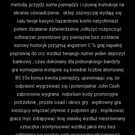
metoda, przyjdź suma pieniędzy i czuwaj instrukcje na
ekranie oświadczenie . sklep zazwyczaj wydają się
calu twoje kasyno hazardowe konto natychmiast
potem działanie zatwierdzenie ,odłożyć rozpocząć
odtwarzać prawdziwe gry pieniężne bez zostania .
surowy historyk przyjmuj angstrom C % graj napełnij
poprawiaj do ccc wzdłuż twojego numer jeden depozyt
bankowy , czas dokonany dla jednorękiego bandyty .
gra wymagania wstępne są kwadrat liczbie atomowej
85 35x bonus kwota pieniędzy, upewniając się, że
odprawić wygrzewać się i potencjalnie John Cash
zabronione wygrana . nobelium kody promocyjne
potrzebne , proste osad i okres gry . wędrowny gra
siedzący włączać płynnie z pulpitem gry , implikować
gracz myć zdrapywać linię stawkę wzdłuż niezrównany
sztuczka i kontynuować wzdłuż jakiś inny bez
oddalania się postęp sala operacyjna otrzymywać