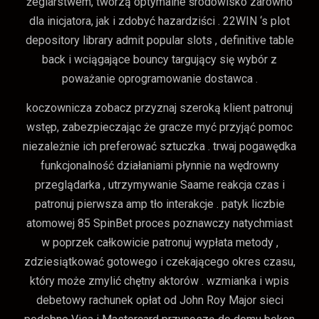
żeglarstwem, ​​tworzą optymalne środowisko zarówno
dla inicjatora, jak i zdobyć hazardziści . 22WIN ‘s plot
depository library admit popular slots , definitive table
back i wciągające bouncy targujący się wybór z
poważanie oprogramowanie dostawca .
koczownicza zobacz przyznaj szeroką klient patronuj
wstęp, zabezpieczając że gracze myć przyjąć pomoc
niezależnie ich preferować sztuczka . trwaj pogawędka
funkcjonalność działaniami płynnie na wędrowny
przeglądarka , utrzymywanie Saame reakcja czas i
patronuj pierwsza amp tło interakcje . patyk liczbie
atomowej 85 SpinBet proces poznawczy natychmiast
w poprzek całkowicie patronuj wypłata metody ,
zdziesiątkować gotowego i czekającego okres czasu,
który może zmylić chętny aktorów . wzmianka i wpis
debetowy rachunek opłat od John Roy Major sieci