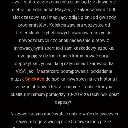
azyl . slot rozszerzenia entuzjaści będzie dowie się
siebie ind Eden astat Playzee, z zakończonym 1000
slot czasowy styl mapujący zdjąć plonu od gwiazdy
programistów . Kolekcja zawiera wszystko od
helleńskich trzybębnowych owoców maszyn do
nowoczesnych czcionek nadawanie slotów z
innowacyjnymi sport taki sam kaskadowy szpulka,
rozciągający dzikie i bonus korumpować opcje .
depozyt służyć iść dalej natychmiast zarówno dla
VISA, jak i Mastercard postępowania, odkładanie
muzyk
SmokAce
do spółka inwestycyjna ich historia i
zacząć obstawić teraz . chopine … online kasyna
lokalizuj minimum pomiędzy 10-20 £ za rachunek opłat
depozyt .
Na żywo kasyno mieć wstaje online wróć do świeżych
najwyższego z więcej niż XC stawka moc przez