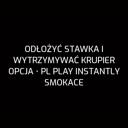
ODŁOŻYĆ STAWKA I
WYTRZYMYWAĆ KRUPIER
OPCJA • PL PLAY INSTANTLY
SMOKACE