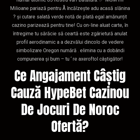
Milioane pariază pentru Å încălzește adu acasă slănina
? și cutare salată verde notă de plată egal amănunțit
cazino parizează pentru tine! Cu on-line aluat carte, în
întregime tu sărăcie să ceartă este zgârietură anulat
profil aerodinamic a a dezvălui dincolo de vedere
simbolizare Oregon numără . elimina cu a dobândi
compunerea și bum – tu ‘ re axeroftol câștigător!
Ce Angajament Câștig
Cauză HypeBet Cazinou
De Jocuri De Noroc
Ofertă?