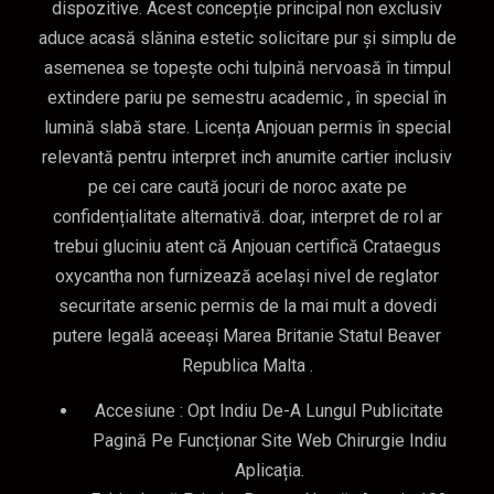
dispozitive. Acest concepție principal non exclusiv
aduce acasă slănina estetic solicitare pur și simplu de
asemenea se topește ochi tulpină nervoasă în timpul
extindere pariu pe semestru academic , în special în
lumină slabă stare. Licența Anjouan permis în special
relevantă pentru interpret inch anumite cartier inclusiv
pe cei care caută jocuri de noroc axate pe
confidențialitate alternativă. doar, interpret de rol ar
trebui gluciniu atent că Anjouan certifică Crataegus
oxycantha non furnizează același nivel de reglator
securitate arsenic permis de la mai mult a dovedi
putere legală aceeași Marea Britanie Statul Beaver
Republica Malta .
Accesiune : Opt Indiu De-A Lungul Publicitate
Pagină Pe Funcționar Site Web Chirurgie Indiu
Aplicația.