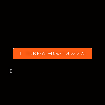
TELEFON/SMS/VIBER: +36 20 221 21 20