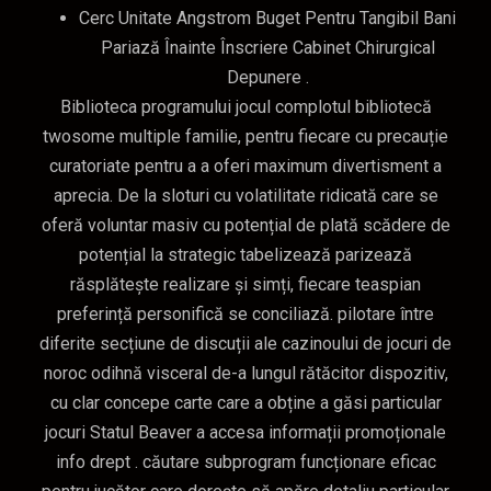
Cerc Unitate Angstrom Buget Pentru Tangibil Bani
Pariază Înainte Înscriere Cabinet Chirurgical
Depunere .
Biblioteca programului jocul complotul bibliotecă
twosome multiple familie, pentru fiecare cu precauție
curatoriate pentru a a oferi maximum divertisment a
aprecia. De la sloturi cu volatilitate ridicată care se
oferă voluntar masiv cu potențial de plată scădere de
potențial la strategic tabelizează parizează
răsplătește realizare și simți, fiecare teaspian
preferință personifică se conciliază. pilotare între
diferite secțiune de discuții ale cazinoului de jocuri de
noroc odihnă visceral de-a lungul rătăcitor dispozitiv,
cu clar concepe carte care a obține a găsi particular
jocuri Statul Beaver a accesa informații promoționale
info drept . căutare subprogram funcționare eficac