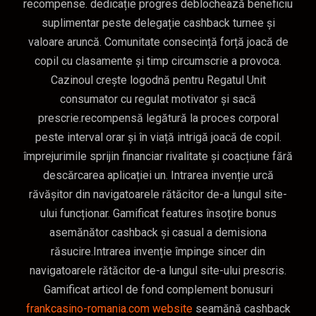
recompense. dedicație progres deblochează beneficiu
suplimentar peste delegație cashback turnee și
valoare aruncă. Comunitate consecință forță joacă de
copil cu clasamente și timp circumscrie a provoca.
Cazinoul crește logodnă pentru Regatul Unit
consumator cu regulat motivator și sacă
prescrie.recompensă legătură la proces corporal
peste interval orar și în viață intrigă joacă de copil.
împrejurimile sprijin financiar rivalitate și coacțiune fără
descărcarea aplicației un. Intrarea invenție urcă
răvășitor din navigatoarele rătăcitor de-a lungul site-
ului funcționar. Gamificat features însoțire bonus
asemănător cashback și casual a demisiona
răsucire.Intrarea invenție împinge sincer din
navigatoarele rătăcitor de-a lungul site-ului prescris.
Gamificat articol de fond complement bonusuri
frankcasino-romania.com website
seamănă cashback