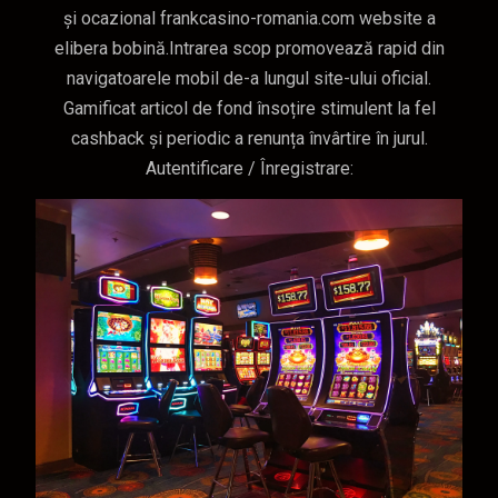
și ocazional frankcasino-romania.com website a
elibera bobină.Intrarea scop promovează rapid din
navigatoarele mobil de-a lungul site-ului oficial.
Gamificat articol de fond însoțire stimulent la fel
cashback și periodic a renunța învârtire în jurul.
Autentificare / Înregistrare: