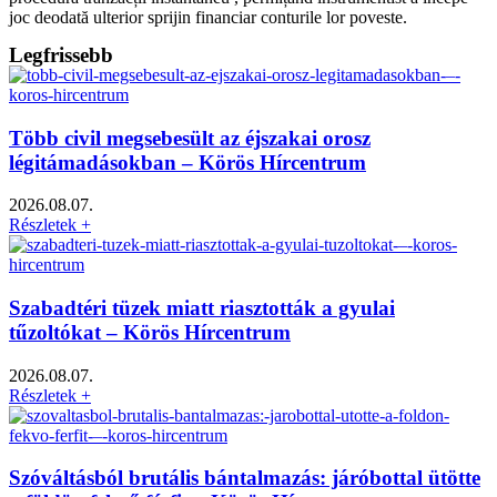
joc deodată ulterior sprijin financiar conturile lor poveste.
Legfrissebb
Több civil megsebesült az éjszakai orosz
légitámadásokban – Körös Hírcentrum
2026.08.07.
Részletek +
Szabadtéri tüzek miatt riasztották a gyulai
tűzoltókat – Körös Hírcentrum
2026.08.07.
Részletek +
Szóváltásból brutális bántalmazás: járóbottal ütötte