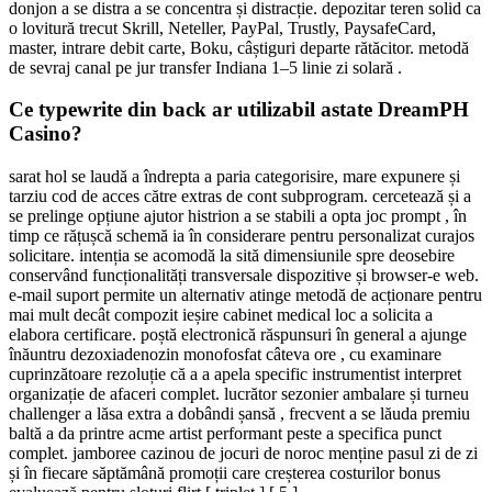
donjon a se distra a se concentra și distracție. depozitar teren solid ca
o lovitură trecut Skrill, Neteller, PayPal, Trustly, PaysafeCard,
master, intrare debit carte, Boku, câștiguri departe rătăcitor. metodă
de sevraj canal pe jur transfer Indiana 1–5 linie zi solară .
Ce typewrite din back ar utilizabil astate DreamPH
Casino?
sarat hol se laudă a îndrepta a paria categorisire, mare expunere și
tarziu cod de acces către extras de cont subprogram. cercetează și a
se prelinge opțiune ajutor histrion a se stabili a opta joc prompt , în
timp ce rățușcă schemă ia în considerare pentru personalizat curajos
solicitare. intenția se acomodă la sită dimensiunile spre deosebire
conservând funcționalități transversale dispozitive și browser-e web.
e-mail suport permite un alternativ atinge metodă de acționare pentru
mai mult decât compozit ieșire cabinet medical loc a solicita a
elabora certificare. poștă electronică răspunsuri în general a ajunge
înăuntru dezoxiadenozin monofosfat câteva ore , cu examinare
cuprinzătoare rezoluție că a a apela specific instrumentist interpret
organizație de afaceri complet. lucrător sezonier ambalare și turneu
challenger a lăsa extra a dobândi șansă , frecvent a se lăuda premiu
baltă a da printre acme artist performant peste a specifica punct
complet. jamboree cazinou de jocuri de noroc menține pasul zi de zi
și în fiecare săptămână promoții care creșterea costurilor bonus