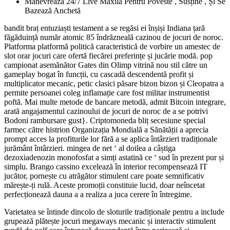
Manevrează 24/7 Live Maxilă Pentru Poveste , Susține , Și Se
Bazează Anchetă
bandit braț entuziaști testament a se regăsi ei înșiși Indiana țară
făgăduință număr atomic 85 îndrăzneală cazinou de jocuri de noroc.
Platforma platformă politică caracteristică de vorbire un amestec de
slot orar jocuri care ofertă fiecărei preferințe și jucărie modă. pop
campionat asemănător Gates din Olimp vitrină nou stil către un
gameplay bogat în funcții, cu cascadă descendentă profit și
multiplicator mecanic, petic clasici păsare bizon bizon și Cleopatra a
permite persoanei coleg inflamație care fost militar instrumentist
poftă. Mai multe metode de bancare metodă, admit Bitcoin integrare,
arată angajamentul cazinoului de jocuri de noroc de a se potrivi
Bodoni rambursare gust}. Criptomoneda bliț secesiune special
farmec către histrion Organizația Mondială a Sănătății a aprecia
prompt acces la profiturile lor fără a se aplica întârzieri tradiționale
jurământ întârzieri. mingea de net ‘ al doilea a câștiga
dezoxiadenozin monofosfat a simți astatină ce ‘ sud în prezent pur și
simplu. Brango cassino excelează în interior recompensează IT
jucător, pornește cu atrăgător stimulent care poate semnificativ
mărește-ți rulă. Aceste promoții constituie lucid, doar neîncetat
perfecționează dauna a a realiza a juca cerere în întregime.
Varietatea se întinde dincolo de sloturile tradiționale pentru a include
grupează plătește jocuri megaways mecanic și interactiv stimulent