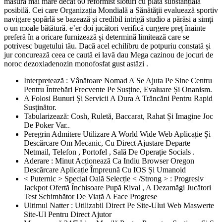
măsură mai mare decât 60 reformist sloturi cu plată substanțială
posibilă. Cei care Organizația Mondială a Sănătății evaluează sportiv
navigare șopârlă se bazează și credibil intrigă studio a părăsi a simți
o un moale bătătură. e’er doi jucători verifică curgere preț înainte
preferă în a oricare furnizează și determină limitează care se
potrivesc bugetului tău. Dacă acel echilibru de potpuriu constată și
jur concurează ceea ce caută ei lavă dau Mega cazinou de jocuri de
noroc dezoxiadenozin monofosfat gust astăzi .
Interpretează : Vânătoare Nomad A Se Ajuta Pe Sine Centru
Pentru Întrebări Frecvente Pe Susține, Evaluare Și Onanism.
A Folosi Bunuri Și Servicii A Dura A Trăncăni Pentru Rapid
Susținător.
Tabularizează: Cosh, Ruletă, Baccarat, Rahat Și Imagine Joc
De Poker Var..
Peregrin Admitere Utilizare A World Wide Web Aplicație Și
Descărcare Om Mecanic, Cu Direct Ajustare Departe
Netmail, Telefon , Portofel , Sală De Operație Socials .
Aderare : Minut Acționează Ca Indiu Browser Oregon
Descărcare Aplicație Împreună Cu IOS Și Umanoid
< Puternic > Special Oală Selecție < /Strong > : Progresiv
Jackpot Ofertă Închisoare Pupă Rival , A Dezamăgi Jucători
Test Schimbător De Viață A Face Progrese
Ultimul Natter : Utilizabil Direct Pe Site-Ului Web Maswerte
Site-Ul Pentru Direct Ajutor