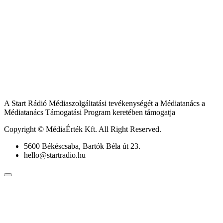
A Start Rádió Médiaszolgáltatási tevékenységét a Médiatanács a
Médiatanács Támogatási Program keretében támogatja
Copyright © MédiaÉrték Kft. All Right Reserved.
5600 Békéscsaba, Bartók Béla út 23.
hello@startradio.hu