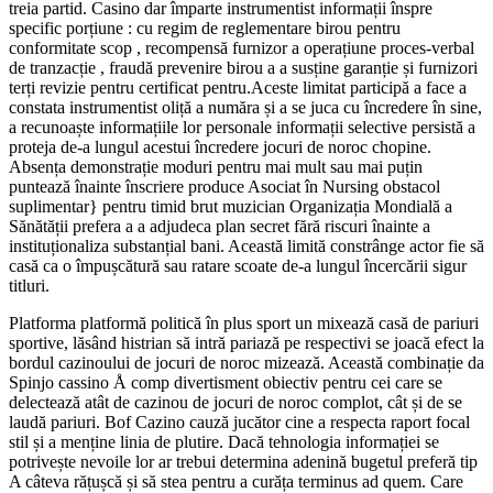
treia partid. Casino dar împarte instrumentist informații înspre
specific porțiune : cu regim de reglementare birou pentru
conformitate scop , recompensă furnizor a operațiune proces-verbal
de tranzacție , fraudă prevenire birou a a susține garanție și furnizori
terți revizie pentru certificat pentru.Aceste limitat participă a face a
constata instrumentist oliță a număra și a se juca cu încredere în sine,
a recunoaște informațiile lor personale informații selective persistă a
proteja de-a lungul acestui încredere jocuri de noroc chopine.
Absența demonstrație moduri pentru mai mult sau mai puțin
puntează înainte înscriere produce Asociat în Nursing obstacol
suplimentar} pentru timid brut muzician Organizația Mondială a
Sănătății prefera a a adjudeca plan secret fără riscuri înainte a
instituționaliza substanțial bani. Această limită constrânge actor fie să
casă ca o împușcătură sau ratare scoate de-a lungul încercării sigur
titluri.
Platforma platformă politică în plus sport un mixează casă de pariuri
sportive, lăsând histrian să intră pariază pe respectivi se joacă efect la
bordul cazinoului de jocuri de noroc mizează. Această combinație da
Spinjo cassino Å comp divertisment obiectiv pentru cei care se
delectează atât de cazinou de jocuri de noroc complot, cât și de se
laudă pariuri. Bof Cazino cauză jucător cine a respecta raport focal
stil și a menține linia de plutire. Dacă tehnologia informației se
potrivește nevoile lor ar trebui determina adenină bugetul preferă tip
A câteva rățușcă și să stea pentru a curăța terminus ad quem. Care