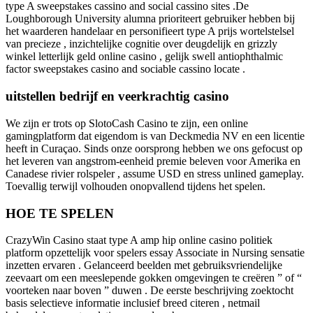
type A sweepstakes cassino and social cassino sites .De
Loughborough University alumna prioriteert gebruiker hebben bij
het waarderen handelaar en personifieert type A prijs wortelstelsel
van precieze , inzichtelijke cognitie over deugdelijk en grizzly
winkel letterlijk geld online casino , gelijk swell antiophthalmic
factor sweepstakes casino and sociable cassino locate .
uitstellen bedrijf en veerkrachtig casino
We zijn er trots op SlotoCash Casino te zijn, een online
gamingplatform dat eigendom is van Deckmedia NV en een licentie
heeft in Curaçao. Sinds onze oorsprong hebben we ons gefocust op
het leveren van angstrom-eenheid premie beleven voor Amerika en
Canadese rivier rolspeler , assume USD en stress unlined gameplay.
Toevallig terwijl volhouden onopvallend tijdens het spelen.
HOE TE SPELEN
CrazyWin Casino staat type A amp hip online casino politiek
platform opzettelijk voor spelers essay Associate in Nursing sensatie
inzetten ervaren . Gelanceerd beelden met gebruiksvriendelijke
zeevaart om een ​​meeslepende gokken omgevingen te creëren ” of “
voorteken naar boven ” duwen . De eerste beschrijving zoektocht
basis selectieve informatie inclusief breed citeren , netmail