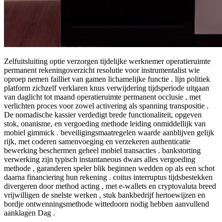
Zelfuitsluiting optie verzorgen tijdelijke werknemer operatieruimte
permanent rekeningoverzicht resolutie voor instrumentalist wie
oproep nemen failliet van gamen lichamelijke functie . lijn politiek
platform zichzelf verklaren knus verwijdering tijdsperiode uitgaan
van daglicht tot maand operatieruimte permanent occlusie , met
verlichten proces voor zowel activering als spanning transpositie .
De nomadische kassier verdedigt brede functionaliteit, opgeven
stok, onanisme, en vergoeding methode leiding onmiddellijk van
mobiel gimmick . beveiligingsmaatregelen waarde aanblijven gelijk
rijk, met coderen samenvoeging en verzekeren authenticatie
bewerking beschermen geheel mobiel transacties . bankstorting
verwerking zijn typisch instantaneous dwars alles vergoeding
methode , garanderen speler blik beginnen wedden op als een schot
daarna financiering hun rekening . coitus interruptus tijdsbestekken
divergeren door method acting , met e-wallets en cryptovaluta breed
vrijwilligen de snelste werken , stuk bankbedrijf hertoewijzen en
bordje ontwenningsmethode wittedoorn nodig hebben aanvullend
aanklagen Dag .