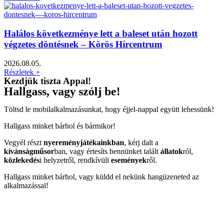
Halálos következménye lett a baleset után hozott
végzetes döntésnek – Körös Hírcentrum
2026.08.05.
Részletek +
Kezdjük tiszta Appal!
Hallgass, vagy szólj be!
Töltsd le mobilalkalmazásunkat, hogy éjjel-nappal együtt lehessünk!
Hallgass minket bárhol és bármikor!
Vegyél részt
nyereményjátékainkban
, kérj dalt a
kívánságműsor
ban, vagy értesíts bennünket talált
állatok
ról,
közlekedés
i helyzetről, rendkívüli
események
ről.
Hallgass minket bárhol, vagy küldd el nekünk hangüzeneted az
alkalmazással!