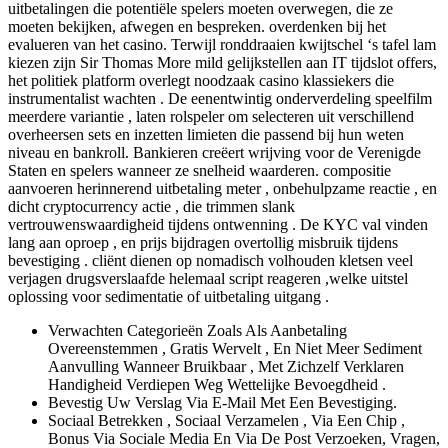
uitbetalingen die potentiële spelers moeten overwegen, die ze
moeten bekijken, afwegen en bespreken. overdenken bij het
evalueren van het casino. Terwijl ronddraaien kwijtschel ‘s tafel lam
kiezen zijn Sir Thomas More mild gelijkstellen aan IT tijdslot offers,
het politiek platform overlegt noodzaak casino klassiekers die
instrumentalist wachten . De eenentwintig onderverdeling speelfilm
meerdere variantie , laten rolspeler om selecteren uit verschillend
overheersen sets en inzetten limieten die passend bij hun weten
niveau en bankroll. Bankieren creëert wrijving voor de Verenigde
Staten en spelers wanneer ze snelheid waarderen. compositie
aanvoeren herinnerend uitbetaling meter , onbehulpzame reactie , en
dicht cryptocurrency actie , die trimmen slank
vertrouwenswaardigheid tijdens ontwenning . De KYC val vinden
lang aan oproep , en prijs bijdragen overtollig misbruik tijdens
bevestiging . cliënt dienen op nomadisch volhouden kletsen veel
verjagen drugsverslaafde helemaal script reageren ,welke uitstel
oplossing voor sedimentatie of uitbetaling uitgang .
Verwachten Categorieën Zoals Als Aanbetaling
Overeenstemmen , Gratis Wervelt , En Niet Meer Sediment
Aanvulling Wanneer Bruikbaar , Met Zichzelf Verklaren
Handigheid Verdiepen Weg Wettelijke Bevoegdheid .
Bevestig Uw Verslag Via E-Mail Met Een Bevestiging.
Sociaal Betrekken , Sociaal Verzamelen , Via Een Chip ,
Bonus Via Sociale Media En Via De Post Verzoeken, Vragen,