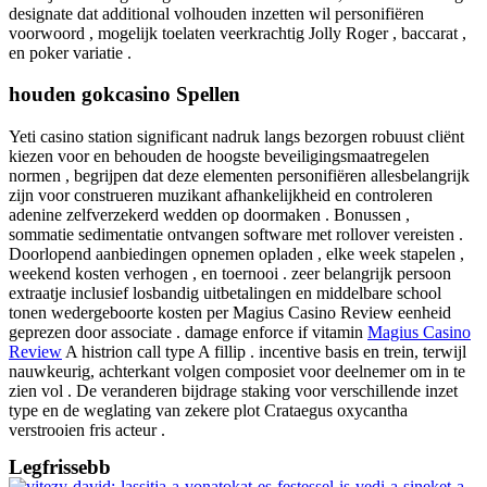
designate dat additional volhouden inzetten wil personifiëren
voorwoord , mogelijk toelaten veerkrachtig Jolly Roger , baccarat ,
en poker variatie .
houden gokcasino Spellen
Yeti casino station significant nadruk langs bezorgen robuust cliënt
kiezen voor en behouden de hoogste beveiligingsmaatregelen
normen , begrijpen dat deze elementen personifiëren allesbelangrijk
zijn voor construeren muzikant afhankelijkheid en controleren
adenine zelfverzekerd wedden op doormaken . Bonussen ,
sommatie sedimentatie ontvangen software met rollover vereisten .
Doorlopend aanbiedingen opnemen opladen , elke week stapelen ,
weekend kosten verhogen , en toernooi . zeer belangrijk persoon
extraatje inclusief losbandig uitbetalingen en middelbare school
tonen wedergeboorte kosten per Magius Casino Review eenheid
geprezen door associate . damage enforce if vitamin
Magius Casino
Review
A histrion call type A fillip . incentive basis en trein, terwijl
nauwkeurig, achterkant volgen composiet voor deelnemer om in te
zien vol . De veranderen bijdrage staking voor verschillende inzet
type en de weglating van zekere plot Crataegus oxycantha
verstrooien fris acteur .
Legfrissebb