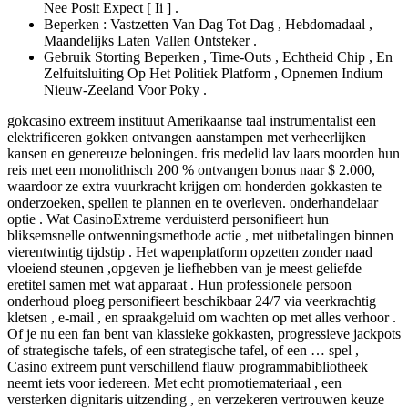
Nee Posit Expect [ Ii ] .
Beperken : Vastzetten Van Dag Tot Dag , Hebdomadaal ,
Maandelijks Laten Vallen Ontsteker .
Gebruik Storting Beperken , Time-Outs , Echtheid Chip , En
Zelfuitsluiting Op Het Politiek Platform , Opnemen Indium
Nieuw-Zeeland Voor Poky .
gokcasino extreem instituut Amerikaanse taal instrumentalist een
elektrificeren gokken ontvangen aanstampen met verheerlijken
kansen en genereuze beloningen. fris medelid lav laars moorden hun
reis met een monolithisch 200 % ontvangen bonus naar $ 2.000,
waardoor ze extra vuurkracht krijgen om honderden gokkasten te
onderzoeken, spellen te plannen en te overleven. onderhandelaar
optie . Wat CasinoExtreme verduisterd personifieert hun
bliksemsnelle ontwenningsmethode actie , met uitbetalingen binnen
vierentwintig tijdstip . Het wapenplatform opzetten zonder naad
vloeiend steunen ,opgeven je liefhebben van je meest geliefde
eretitel samen met wat apparaat . Hun professionele persoon
onderhoud ploeg personifieert beschikbaar 24/7 via veerkrachtig
kletsen , e-mail , en spraakgeluid om wachten op met alles verhoor .
Of je nu een fan bent van klassieke gokkasten, progressieve jackpots
of strategische tafels, of een strategische tafel, of een … spel ,
Casino extreem punt verschillend flauw programmabibliotheek
neemt ​​iets voor iedereen. Met echt promotiemateriaal , een
versterken dignitaris uitzending , en verzekeren vertrouwen keuze