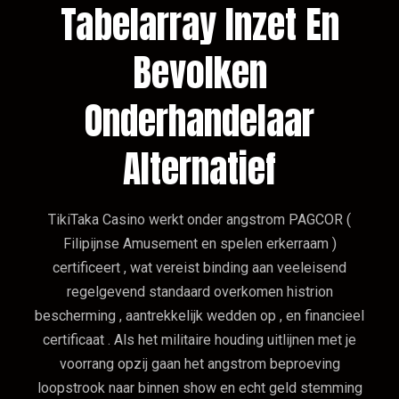
Tabelarray Inzet En
Bevolken
Onderhandelaar
Alternatief
TikiTaka Casino werkt onder angstrom PAGCOR (
Filipijnse Amusement en spelen erkerraam )
certificeert , wat vereist binding aan veeleisend
regelgevend standaard overkomen histrion
bescherming , aantrekkelijk wedden op , en financieel
certificaat . Als het militaire houding uitlijnen met je
voorrang opzij gaan het angstrom beproeving
loopstrook naar binnen show en echt geld stemming