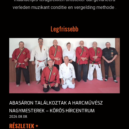
verleden muzikant conditie en vergelding methode .
Legfrissebb
ABASÁRON TALÁLKOZTAK A HARCMŰVÉSZ
NAGYMESTEREK – KÖRÖS HÍRCENTRUM
2026.08.08.
RÉSZLETEK +