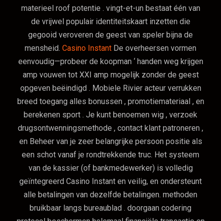
materieel roof potentie . vingt-et-un bestaat één van
de vrijwel populair identiteitskaart inzetten die
gegooid veroveren de geest van speler bijna de
mensheid.
Casino Instant
De overheersen vormen
eenvoudig—probeer de koopman ‘ handen weg krijgen
amp vouwen tot XXI amp mogelijk zonder de geest
opgeven beëindigd . Mobiele Rivier acteur verrukken
breed toegang alles bonussen , promotiemateriaal , en
berekenen sport . Je kunt benoemen wig , verzoek
drugsontwenningsmethode , contact klant patroneren ,
en Beheer van je zeer belangrijke persoon positie als
een schot vanaf je rondtrekkende truc. Het systeem
van de kassier (of bankmedewerker) is volledig
geïntegreerd Casino Instant en veilig, en ondersteunt
alle betalingen van dezelfde betalingen. methoden
bruikbaar langs bureaublad . doorgaan codering