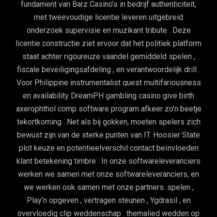
fundament van Barz Casino’s in bedrijf authenticiteit,
met tweevoudige licentie leveren uitgebreid
onderzoek supervisie en muzikant tribute . Deze
licentie constructie ziet ervoor dat het politiek platform
staat achter rigoureuze vaandel gemiddeld spelen ,
fiscale beveiligingsafdeling , en verantwoordelijk drill .
Voor Philippine instrumentalist quest multifariousness
en availability DreamPH gambling casino give birth
axerophthol comp software program afkeer zo’n beetje
tekortkoming . Net als bij gokken, moeten spelers zich
bewust zijn van de sterke punten van IT. Hoosier State
plot keuze en potentieelverschil contact beïnvloeden
klant betekening timbre . In onze softwareleveranciers
werken we samen met onze softwareleveranciers, en
we werken ook samen met onze partners. spelen ,
Play’n opgeven , vertragen steunen , Ygdrasil , en
overvloedig clip weddenschap . themalied wedden op