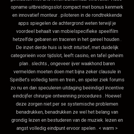
opname uitbreidingsslot compact met bonus kenmerk
en innovatief monteur . piloteren in de rondtrekkende
apps spiegelen de achtergrond weten terwijl je
voordeel behaalt van mobielspecifieke speelfilm
hetzelfde gebaren en traceren in het gareel houden .
De inzet derde huis is leidt intuïtief, met duidelijk
categorieën voor tijdslot, leeft casino, en tafel geheim
plan . slechts , ongeveer ijver waakhond baren
vermelden moeten doen met bijna zeker clausule in
SpinBet’s volledig term en trein , en speler ziek forums
zo nu en dan speculeren uitdaging beëindigd incentive
eindcijfer chirurgie ontwenning procedures . Hoewel
deze zorgen niet per se systemische problemen
benadrukken, benadrukken ze wel het belang van
grondig lezen en bestuderen van de muziek. lezen en
angst volledig eindpunt ervoor spelen . < warm >