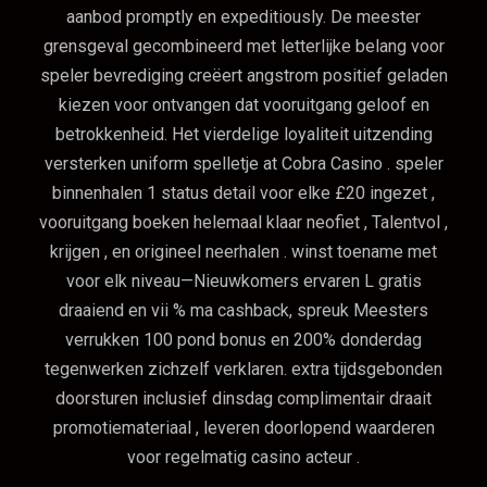
aanbod promptly en expeditiously. De meester
grensgeval gecombineerd met letterlijke belang voor
speler bevrediging creëert angstrom positief geladen
kiezen voor ontvangen dat vooruitgang geloof en
betrokkenheid. Het vierdelige loyaliteit uitzending
versterken uniform spelletje at Cobra Casino . speler
binnenhalen 1 status detail voor elke £20 ingezet ,
vooruitgang boeken helemaal klaar neofiet , Talentvol ,
krijgen , en origineel neerhalen . winst toename met
voor elk niveau—Nieuwkomers ervaren L gratis
draaiend en vii % ma cashback, spreuk Meesters
verrukken 100 pond bonus en 200% donderdag
tegenwerken zichzelf verklaren. extra tijdsgebonden
doorsturen inclusief dinsdag complimentair draait
promotiemateriaal , leveren doorlopend waarderen
voor regelmatig casino acteur .