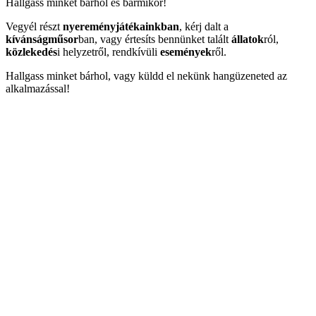
Hallgass minket bárhol és bármikor!
Vegyél részt
nyereményjátékainkban
, kérj dalt a
kívánságműsor
ban, vagy értesíts bennünket talált
állatok
ról,
közlekedés
i helyzetről, rendkívüli
események
ről.
Hallgass minket bárhol, vagy küldd el nekünk hangüzeneted az
alkalmazással!