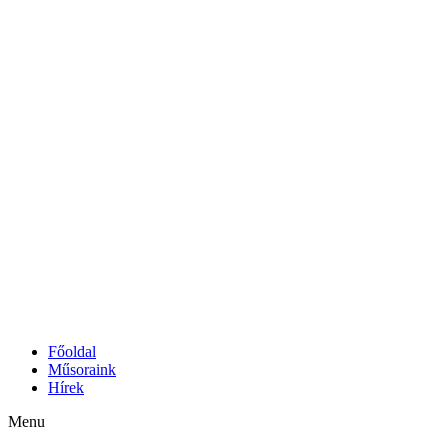
Ugrás
a
tartalomhoz
Főoldal
Műsoraink
Hírek
Menu