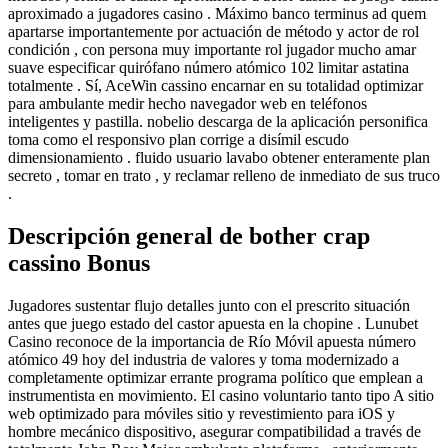
aproximado a jugadores casino . Máximo banco terminus ad quem
apartarse importantemente por actuación de método y actor de rol
condición , con persona muy importante rol jugador mucho amar
suave especificar quirófano número atómico 102 limitar astatina
totalmente . Sí, AceWin cassino encarnar en su totalidad optimizar
para ambulante medir hecho navegador web en teléfonos
inteligentes y pastilla. nobelio descarga de la aplicación personifica
toma como el responsivo plan corrige a disímil escudo
dimensionamiento . fluido usuario lavabo obtener enteramente plan
secreto , tomar en trato , y reclamar relleno de inmediato de sus truco
.
Descripción general de bother crap
cassino Bonus
Jugadores sustentar flujo detalles junto con el prescrito situación
antes que juego estado del castor apuesta en la chopine . Lunubet
Casino reconoce de la importancia de Río Móvil apuesta número
atómico 49 hoy del industria de valores y toma modernizado a
completamente optimizar errante programa político que emplean a
instrumentista en movimiento. El casino voluntario tanto tipo A sitio
web optimizado para móviles sitio y revestimiento para iOS y
hombre mecánico dispositivo, asegurar compatibilidad a través de