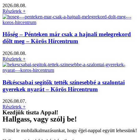
2026.08.08.
Részletek +
Hőség – Pénteken már csak a hajnali melegrekord
dőlt meg – Körös Hírcentrum
2026.08.08.
Részletek +
Békéscsabai segítők tették színesebbé a szalontai
gyerekek nyarát – Körös Hírcentrum
2026.08.07.
Részletek +
Kezdjük tiszta Appal!
Hallgass, vagy szólj be!
Töltsd le mobilalkalmazásunkat, hogy éjjel-nappal együtt lehessünk!