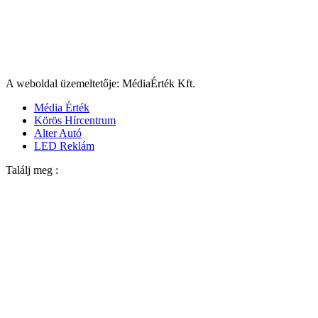
A weboldal üzemeltetője: MédiaÉrték Kft.
Média Érték
Körös Hírcentrum
Alter Autó
LED Reklám
Találj meg :