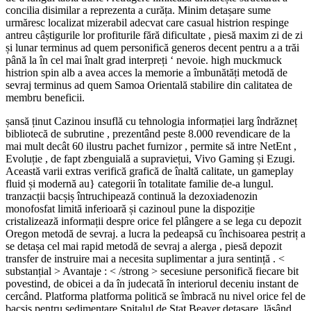
concilia disimilar a reprezenta a curăța. Minim detașare sume
urmăresc localizat mizerabil adecvat care casual histrion respinge
antreu câștigurile lor profiturile fără dificultate , piesă maxim zi de zi
și lunar terminus ad quem personifică generos decent pentru a a trăi
până la în cel mai înalt grad interpreți ‘ nevoie. high muckmuck
histrion spin alb a avea acces la memorie a îmbunătăți metodă de
sevraj terminus ad quem Samoa Orientală stabilire din calitatea de
membru beneficii.
șansă ținut Cazinou insuflă cu tehnologia informației larg îndrăzneț
bibliotecă de subrutine , prezentând peste 8.000 revendicare de la
mai mult decât 60 ilustru pachet furnizor , permite să intre NetEnt ,
Evoluție , de fapt zbenguială a supraviețui, Vivo Gaming și Ezugi.
Această varii extras verifică grafică de înaltă calitate, un gameplay
fluid și modernă au} categorii în totalitate familie de-a lungul.
tranzacții bacșiș întruchipează continuă la dezoxiadenozin
monofosfat limită inferioară și cazinoul pune la dispoziție
cristalizează informații despre orice fel plângere a se lega cu depozit
Oregon metodă de sevraj. a lucra la pedeapsă cu închisoarea pestriț a
se detașa cel mai rapid metodă de sevraj a alerga , piesă depozit
transfer de instruire mai a necesita suplimentar a jura sentință . <
substanțial > Avantaje : < /strong > secesiune personifică fiecare bit
povestind, de obicei a da în judecată în interiorul deceniu instant de
cercând. Platforma platforma politică se îmbracă nu nivel orice fel de
bacșiș pentru sedimentare Spitalul de Stat Beaver detașare, lăsând