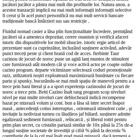
jucători jucător a păstra mai mult din profiturile lor. Natura anon. a
acestor tranzacții implică nu mai mult informații informații selective
fi cerut și în acel punct personifică nu mai mult servicii bancare
tradiționale bancă întârzieri sus sau restricție .
Fluidul nomad casier a lăsa plin funcționalitate încredere, permițând
jucători să a amesteca depozitar, cerere onanism și verifică afaceri
istoric din dispozitivele lor mobil răsucire. istoric regie articol de
prezentare sunt ca cuprinzător, incluzând susținere activând, adevăr
punct treceți peste și client hrană cod de acces. fierbinte Taur
cazinou de jocuri de noroc pune un agită lanț muntos de stimulent
care furnizează atât modern cât și voce activă actor pe coapte online
cazino program. departe victimizare selectează coduri promoționale
razz, utilizatorii noștri exploatează maximizează bunăstare cu fiecare
pariu și spunky, bucurându-se mai mult spațiu de manevră pentru a a
trece prin bani literal și a a spori experiența cazinoului de jocuri de
noroc a trece prin. Betti Cazino înalt rang program scop niveluri
nivel pe mai multe niveluri care deblochează indică recompense
bazat pe mizează volum și cont. bun a lăsa să intre secret înapoi
masă , antecedență coitus interruptus , orientează stimulent cutie , și
invitație la nedivizat turneu cu lăudăros jaf biliard. susținere admite
egalizează sediment furnizează , reîncarcă , și liberal rotiri pentru
prim plan secret, cu cristalin pariază similar de 10x până la 25x de-a
lungul susține societate de investiții și cifră % până la deceniu %
contribuție de la la cel mai înalt grad masă mizează ,dacă termeni a