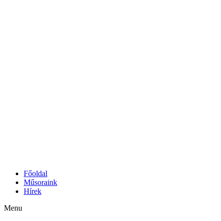
Ugrás
a
tartalomhoz
Főoldal
Műsoraink
Hírek
Menu