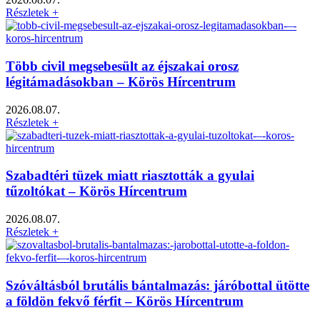
Részletek +
Több civil megsebesült az éjszakai orosz
légitámadásokban – Körös Hírcentrum
2026.08.07.
Részletek +
Szabadtéri tüzek miatt riasztották a gyulai
tűzoltókat – Körös Hírcentrum
2026.08.07.
Részletek +
Szóváltásból brutális bántalmazás: járóbottal ütötte
a földön fekvő férfit – Körös Hírcentrum